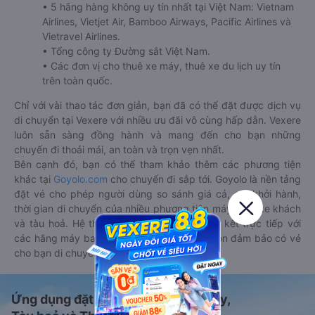
• 5 hãng hàng không uy tín nhất tại Việt Nam: Vietnam
Airlines, Vietjet Air, Bamboo Airways, Pacific Airlines và
Vietravel Airlines.
• Tổng công ty Đường sắt Việt Nam.
• Các đơn vị cho thuê xe máy, thuê xe du lịch uy tín
trên toàn quốc.
Chỉ với vài thao tác đơn giản, bạn đã có thể đặt được dịch vụ
di chuyển tại Vexere với nhiều ưu đãi vô cùng hấp dẫn. Vexere
luôn sẵn sàng đồng hành và mang đến cho bạn những
chuyến đi thoải mái, an toàn và trọn vẹn nhất.
Bên cạnh đó, bạn có thể tham khảo thêm các phương tiện
khác tại
Goyolo.com
cho chuyến đi sắp tới. Goyolo là nền tảng
đặt vé cho phép người dùng so sánh giá cả, giờ khởi hành,
thời gian di chuyển của nhiều phương tiện máy bay, xe khách
và tàu hoả. Hệ thống của Goyolo được liên kết trực tiếp với
các hãng máy bay, xe khách và tàu hoả, luôn đảm bảo có vé
cho bạn di chuyển.
Ứng dụng đặt vé Xe khách, Máy bay,