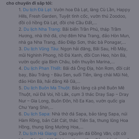
cho chuyến đi sắp tới:
1.
Du lịch Đà Lạt:
Vườn hoa Đà Lạt, làng Cù Lần, Happy
Hills, Fresh Garden, Tuyệt tình cốc, vườn thú Zoodoo,
đồi cỏ hồng Đà Lạt, đồi chè Cầu Đất,...
2.
Du lịch Nha Trang:
Bãi biển Trần Phú, tháp Trầm
Hương, nhà thờ đá, chợ đêm Nha Trang, đảo Hòn Mun,
nhà ga Nha Trang, đảo Điệp Sơn, thác bà Ponagar,...
3.
Du lịch Vũng Tàu:
Ngọn hải đăng, Bãi Sau, Hồ Mây,
mũi Nghinh Phong, hồ Đá Xanh, đồi Con Heo, hòn Bà,
vườn quốc gia Bình Châu, bến thuyền Marina,...
4.
Du lịch Phan Thiết:
Bãi đá Ông Địa, hòn Rơm, đồi cát
bay, Bàu Trắng - Bàu Sen, suối Tiên, làng chài Mũi Né,
đảo Hòn Bà, hải đăng Kê Gà,...
5.
Du lịch Buôn Ma Thuột:
Bảo tàng cà phê Buôn Mê
Thuột, núi Đá Voi, hồ Lắk, cụm 3 thác Dray Sap – Dray
Nur – Gia Long, Buôn Đôn, hồ Ea Kao, vườn quốc gia
Chư Yang Shin,...
6.
Du lịch Sapa:
Nhà thờ đá Sapa, bảo tàng Sapa, núi
Hàm Rồng, bản Cát Cát, thác Tiên Sa, thung lũng Hoa
Hồng, thung lũng Mường Hoa,...
7.
Du lịch Hà Giang:
Cao nguyên đá Đồng Văn, cột cờ