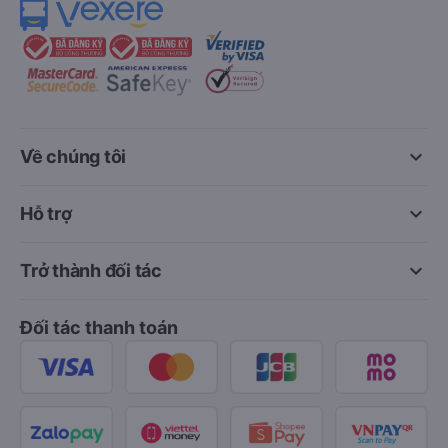
keyboard_arrow_down
Về chúng tôi
keyboard_arrow_down
Hỗ trợ
keyboard_arrow_down
Trở thành đối tác
Đối tác thanh toán