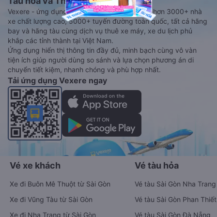
Tàu hoả và Thuê xe
Vexere - ứng dụng đặt vé đa phương tiện với hơn 3000+ nhà
xe chất lượng cao, 5000+ tuyến đường toàn quốc, tất cả hãng
bay và hãng tàu cùng dịch vụ thuê xe máy, xe du lịch phủ
khắp các tỉnh thành tại Việt Nam.
Ứng dụng hiển thị thông tin đầy đủ, minh bạch cùng vô vàn
tiện ích giúp người dùng so sánh và lựa chọn phương án di
chuyển tiết kiệm, nhanh chóng và phù hợp nhất.
Tải ứng dụng Vexere ngay
Vé xe khách
Vé tàu hỏa
Xe đi Buôn Mê Thuột từ Sài Gòn
Vé tàu Sài Gòn Nha Trang
Xe đi Vũng Tàu từ Sài Gòn
Vé tàu Sài Gòn Phan Thiết
Xe đi Nha Trang từ Sài Gòn
Vé tàu Sài Gòn Đà Nẵng