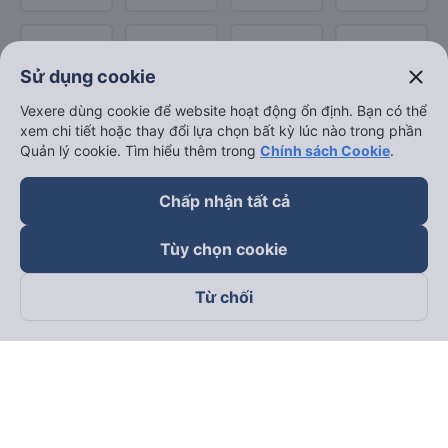
close
Sử dụng cookie
Vexere dùng cookie để website hoạt động ổn định. Bạn có thể
xem chi tiết hoặc thay đổi lựa chọn bất kỳ lúc nào trong phần
Quản lý cookie. Tìm hiểu thêm trong
Chính sách Cookie
.
Chấp nhận tất cả
Tùy chọn cookie
Từ chối
Theo dõi chúng tôi trên
Facebook
Tiktok
Youtube
Công ty TNHH Thương Mại Dịch Vụ Vexere