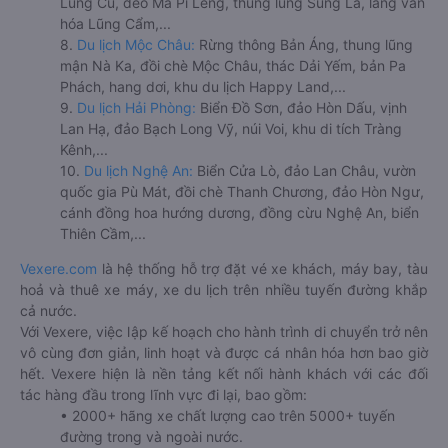
Lũng Cú, đèo Mã Pí Lèng, thung lũng Sủng Là, làng văn
hóa Lũng Cẩm,...
8.
Du lịch Mộc Châu:
Rừng thông Bản Áng, thung lũng
mận Nà Ka, đồi chè Mộc Châu, thác Dải Yếm, bản Pa
Phách, hang dơi, khu du lịch Happy Land,...
9.
Du lịch Hải Phòng:
Biển Đồ Sơn, đảo Hòn Dấu, vịnh
Lan Hạ, đảo Bạch Long Vỹ, núi Voi, khu di tích Tràng
Kênh,...
10.
Du lịch Nghệ An:
Biển Cửa Lò, đảo Lan Châu, vườn
quốc gia Pù Mát, đồi chè Thanh Chương, đảo Hòn Ngư,
cánh đồng hoa hướng dương, đồng cừu Nghệ An, biển
Thiên Cầm,...
Vexere.com
là hệ thống hỗ trợ đặt vé xe khách, máy bay, tàu
hoả và thuê xe máy, xe du lịch trên nhiều tuyến đường khắp
cả nước.
Với Vexere, việc lập kế hoạch cho hành trình di chuyển trở nên
vô cùng đơn giản, linh hoạt và được cá nhân hóa hơn bao giờ
hết. Vexere hiện là nền tảng kết nối hành khách với các đối
tác hàng đầu trong lĩnh vực đi lại, bao gồm:
• 2000+ hãng xe chất lượng cao trên 5000+ tuyến
đường trong và ngoài nước.