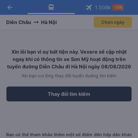
arrow_back
Tải app Vexere ngay!
Tải app Vexere
1.508
k
-30k
Mở app
Mở app
Nhận ưu đãi thành viên độc
-30k/ghế khi đặt vé máy bay qua
quyền
app
Diễn Châu
Hà Nội
Chọn ngày
Xin lỗi bạn vì sự bất tiện này. Vexere sẽ cập nhật
ngay khi có thông tin xe Sơn Mỹ hoạt động trên
tuyến đường Diễn Châu đi Hà Nội ngày 08/08/2026
Xin bạn vui lòng thay đổi tuyến đường tìm kiếm
Thay đổi tìm kiếm
Bạn có thể tham khảo thêm một số điểm đến hấp dẫn khác