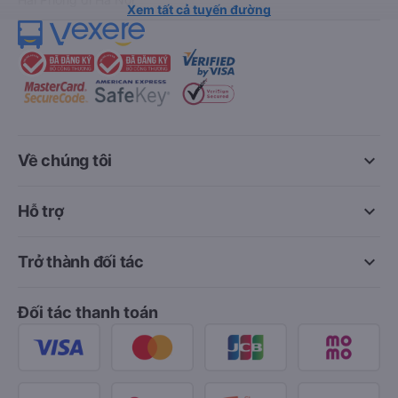
Xem tất cả tuyến đường
keyboard_arrow_down
Về chúng tôi
keyboard_arrow_down
Hỗ trợ
keyboard_arrow_down
Trở thành đối tác
Đối tác thanh toán