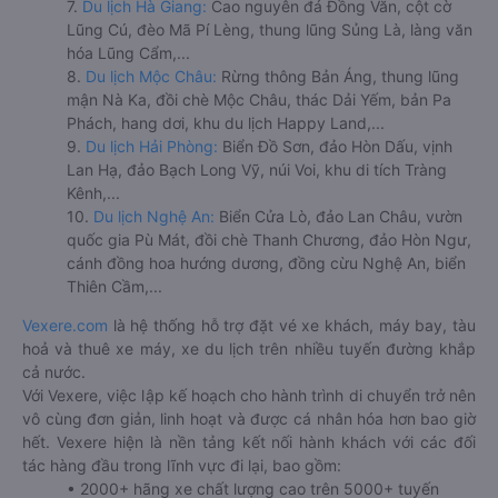
7.
Du lịch Hà Giang:
Cao nguyên đá Đồng Văn, cột cờ
Lũng Cú, đèo Mã Pí Lèng, thung lũng Sủng Là, làng văn
hóa Lũng Cẩm,...
8.
Du lịch Mộc Châu:
Rừng thông Bản Áng, thung lũng
mận Nà Ka, đồi chè Mộc Châu, thác Dải Yếm, bản Pa
Phách, hang dơi, khu du lịch Happy Land,...
9.
Du lịch Hải Phòng:
Biển Đồ Sơn, đảo Hòn Dấu, vịnh
Lan Hạ, đảo Bạch Long Vỹ, núi Voi, khu di tích Tràng
Kênh,...
10.
Du lịch Nghệ An:
Biển Cửa Lò, đảo Lan Châu, vườn
quốc gia Pù Mát, đồi chè Thanh Chương, đảo Hòn Ngư,
cánh đồng hoa hướng dương, đồng cừu Nghệ An, biển
Thiên Cầm,...
Vexere.com
là hệ thống hỗ trợ đặt vé xe khách, máy bay, tàu
hoả và thuê xe máy, xe du lịch trên nhiều tuyến đường khắp
cả nước.
Với Vexere, việc lập kế hoạch cho hành trình di chuyển trở nên
vô cùng đơn giản, linh hoạt và được cá nhân hóa hơn bao giờ
hết. Vexere hiện là nền tảng kết nối hành khách với các đối
tác hàng đầu trong lĩnh vực đi lại, bao gồm:
• 2000+ hãng xe chất lượng cao trên 5000+ tuyến