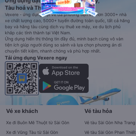
Ứng dụng đặt vé Xe khách, Máy bay,
Tàu hoả và Thuê xe
Vexere - ứng dụng đặt vé đa phương tiện với hơn 3000+ nhà
xe chất lượng cao, 5000+ tuyến đường toàn quốc, tất cả hãng
bay và hãng tàu cùng dịch vụ thuê xe máy, xe du lịch phủ
khắp các tỉnh thành tại Việt Nam.
Ứng dụng hiển thị thông tin đầy đủ, minh bạch cùng vô vàn
tiện ích giúp người dùng so sánh và lựa chọn phương án di
chuyển tiết kiệm, nhanh chóng và phù hợp nhất.
Tải ứng dụng Vexere ngay
Vé xe khách
Vé tàu hỏa
Xe đi Buôn Mê Thuột từ Sài Gòn
Vé tàu Sài Gòn Nha Trang
Xe đi Vũng Tàu từ Sài Gòn
Vé tàu Sài Gòn Phan Thiết