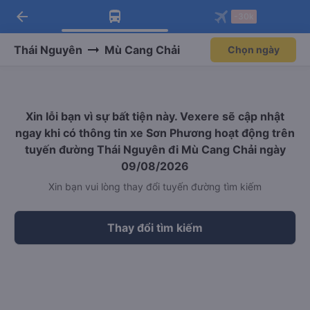
arrow_back
Tải app Vexere ngay!
Tải app Vexere
-30k
Mở app
Mở app
Nhận ưu đãi thành viên độc
-30k/ghế khi đặt vé máy bay qua
quyền
app
Thái Nguyên
Mù Cang Chải
Chọn ngày
Xin lỗi bạn vì sự bất tiện này. Vexere sẽ cập nhật
ngay khi có thông tin xe Sơn Phương hoạt động trên
tuyến đường Thái Nguyên đi Mù Cang Chải ngày
09/08/2026
Xin bạn vui lòng thay đổi tuyến đường tìm kiếm
Thay đổi tìm kiếm