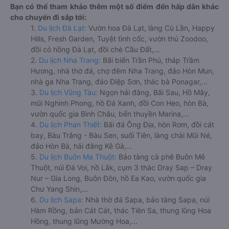
Bạn có thể tham khảo thêm một số điểm đến hấp dẫn khác
cho chuyến đi sắp tới:
1.
Du lịch Đà Lạt:
Vườn hoa Đà Lạt, làng Cù Lần, Happy
Hills, Fresh Garden, Tuyệt tình cốc, vườn thú Zoodoo,
đồi cỏ hồng Đà Lạt, đồi chè Cầu Đất,...
2.
Du lịch Nha Trang:
Bãi biển Trần Phú, tháp Trầm
Hương, nhà thờ đá, chợ đêm Nha Trang, đảo Hòn Mun,
nhà ga Nha Trang, đảo Điệp Sơn, thác bà Ponagar,...
3.
Du lịch Vũng Tàu:
Ngọn hải đăng, Bãi Sau, Hồ Mây,
mũi Nghinh Phong, hồ Đá Xanh, đồi Con Heo, hòn Bà,
vườn quốc gia Bình Châu, bến thuyền Marina,...
4.
Du lịch Phan Thiết:
Bãi đá Ông Địa, hòn Rơm, đồi cát
bay, Bàu Trắng - Bàu Sen, suối Tiên, làng chài Mũi Né,
đảo Hòn Bà, hải đăng Kê Gà,...
5.
Du lịch Buôn Ma Thuột:
Bảo tàng cà phê Buôn Mê
Thuột, núi Đá Voi, hồ Lắk, cụm 3 thác Dray Sap – Dray
Nur – Gia Long, Buôn Đôn, hồ Ea Kao, vườn quốc gia
Chư Yang Shin,...
6.
Du lịch Sapa:
Nhà thờ đá Sapa, bảo tàng Sapa, núi
Hàm Rồng, bản Cát Cát, thác Tiên Sa, thung lũng Hoa
Hồng, thung lũng Mường Hoa,...