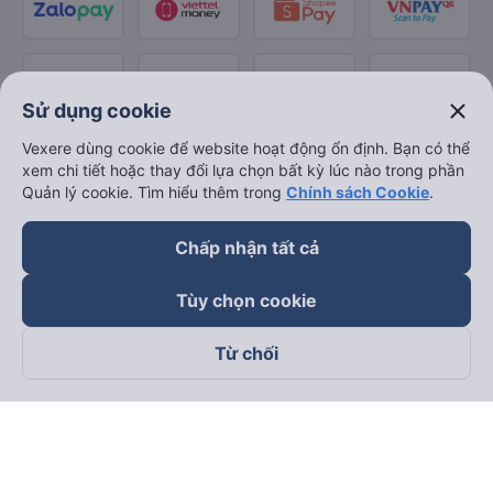
close
Sử dụng cookie
Vexere dùng cookie để website hoạt động ổn định. Bạn có thể
xem chi tiết hoặc thay đổi lựa chọn bất kỳ lúc nào trong phần
Quản lý cookie. Tìm hiểu thêm trong
Chính sách Cookie
.
Chấp nhận tất cả
Tùy chọn cookie
Từ chối
Theo dõi chúng tôi trên
Facebook
Tiktok
Youtube
Công ty TNHH Thương Mại Dịch Vụ Vexere