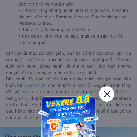
đường trong và ngoài nước.
• 5 hãng hàng không uy tín nhất tại Việt Nam: Vietnam
Airlines, Vietjet Air, Bamboo Airways, Pacific Airlines và
Vietravel Airlines.
• Tổng công ty Đường sắt Việt Nam.
• Các đơn vị cho thuê xe máy, thuê xe du lịch uy tín
trên toàn quốc.
Chỉ với vài thao tác đơn giản, bạn đã có thể đặt được dịch vụ
di chuyển tại Vexere với nhiều ưu đãi vô cùng hấp dẫn. Vexere
luôn sẵn sàng đồng hành và mang đến cho bạn những
chuyến đi thoải mái, an toàn và trọn vẹn nhất.
Bên cạnh đó, bạn có thể tham khảo thêm các phương tiện
khác tại
Goyolo.com
cho chuyến đi sắp tới. Goyolo là nền tảng
đặt vé cho phép người dùng so sánh giá cả, giờ khởi hành,
thời gian di chuyển của nhiều phương tiện máy bay, xe khách
và tàu hoả. Hệ thống của Goyolo được liên kết trực tiếp với
các hãng máy bay, xe khách và tàu hoả, luôn đảm bảo có vé
cho bạn di chuyển.