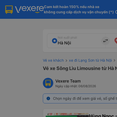
Cam kết hoàn 150% nếu nhà xe

không cung cấp dịch vụ vận chuyển (*)
in
Nơi xuất phát
import_export
Vé xe khách
xe đi Lạng Sơn từ Hà Nội
Vé xe Sông Lìu Limousine từ Hà N
Vexere Team
Ngày cập nhật: 06/08/2026
Chọn ngày đi để xem giá vé, số ghế t
info
Hùng Ngọc -