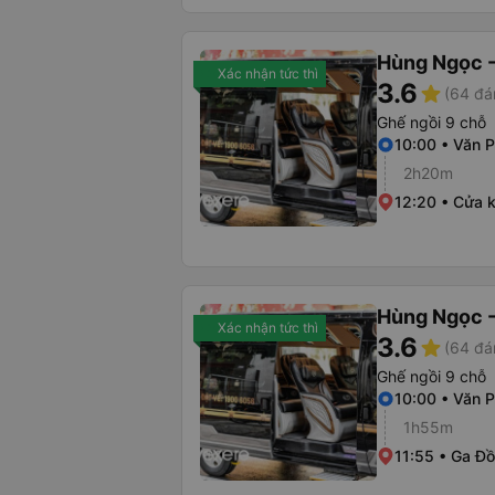
Hùng Ngọc -
Xác nhận tức thì
3.6
star
(64 đá
Ghế ngồi 9 chỗ
10:00 • Văn 
2h20m
12:20 • Cửa 
Hùng Ngọc -
Xác nhận tức thì
3.6
star
(64 đá
Ghế ngồi 9 chỗ
10:00 • Văn 
1h55m
11:55 • Ga Đ