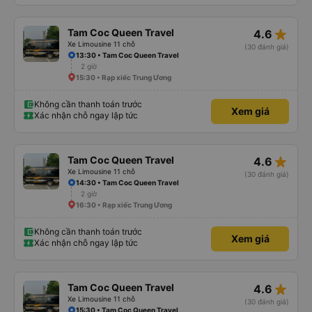
star_rate
Tam Coc Queen Travel
4.6
Xe Limousine 11 chỗ
(30 đánh giá)
13:30 • Tam Coc Queen Travel
2 giờ
15:30 • Rạp xiếc Trung Ương
Không cần thanh toán trước
Xem giá
Xác nhận chỗ ngay lập tức
star_rate
Tam Coc Queen Travel
4.6
Xe Limousine 11 chỗ
(30 đánh giá)
14:30 • Tam Coc Queen Travel
2 giờ
16:30 • Rạp xiếc Trung Ương
Không cần thanh toán trước
Xem giá
Xác nhận chỗ ngay lập tức
star_rate
Tam Coc Queen Travel
4.6
Xe Limousine 11 chỗ
(30 đánh giá)
15:30 • Tam Coc Queen Travel