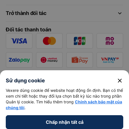
keyboard_arrow_down
Trở thành đối tác
Đối tác thanh toán
close
Sử dụng cookie
Vexere dùng cookie để website hoạt động ổn định. Bạn có thể
xem chi tiết hoặc thay đổi lựa chọn bất kỳ lúc nào trong phần
Quản lý cookie. Tìm hiểu thêm trong
Chính sách bảo mật của
chúng tôi
.
Chấp nhận tất cả