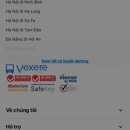
Hà Nội đi Ninh Bình
Hà Nội đi Hạ Long
Hà Nội đi Sa Pa
Hà Nội đi Tam Đảo
Đà Nẵng đi Hội An
Đà Nẵng đi Huế
Hải Phòng đi Hà Nội
Xem tất cả tuyến đường
keyboard_arrow_down
Về chúng tôi
keyboard_arrow_down
Hỗ trợ