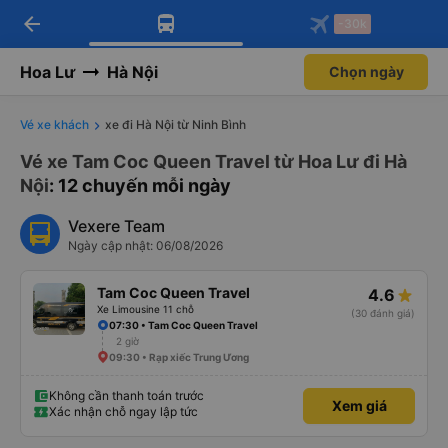
arrow_back
Tải app Vexere ngay!
Tải app Vexere
-30k
Mở app
Mở app
Nhận ưu đãi thành viên độc
-30k/ghế khi đặt vé máy bay qua
quyền
app
Hoa Lư
Hà Nội
Chọn ngày
Vé xe khách
xe đi Hà Nội từ Ninh Bình
Vé xe Tam Coc Queen Travel từ Hoa Lư đi Hà
Nội
: 12 chuyến mỗi ngày
Vexere Team
Ngày cập nhật: 06/08/2026
Tam Coc Queen Travel
4.6
Xe Limousine 11 chỗ
(30 đánh giá)
07:30 • Tam Coc Queen Travel
2 giờ
09:30 • Rạp xiếc Trung Ương
Không cần thanh toán trước
Xem giá
Xác nhận chỗ ngay lập tức