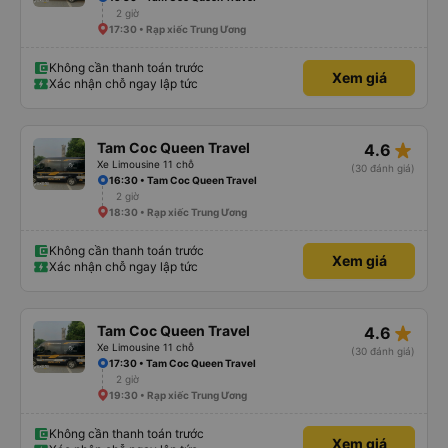
2 giờ
17:30 • Rạp xiếc Trung Ương
Không cần thanh toán trước
Xem giá
Xác nhận chỗ ngay lập tức
star_rate
Tam Coc Queen Travel
4.6
Xe Limousine 11 chỗ
(30 đánh giá)
16:30 • Tam Coc Queen Travel
2 giờ
18:30 • Rạp xiếc Trung Ương
Không cần thanh toán trước
Xem giá
Xác nhận chỗ ngay lập tức
star_rate
Tam Coc Queen Travel
4.6
Xe Limousine 11 chỗ
(30 đánh giá)
17:30 • Tam Coc Queen Travel
2 giờ
19:30 • Rạp xiếc Trung Ương
Không cần thanh toán trước
Xem giá