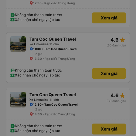
12:30 • Rạp xiếc Trung Ương
Không cần thanh toán trước
Xem giá
Xác nhận chỗ ngay lập tức
star_rate
Tam Coc Queen Travel
4.6
Xe Limousine 11 chỗ
(30 đánh giá)
11:30 • Tam Coc Queen Travel
2 giờ
13:30 • Rạp xiếc Trung Ương
Không cần thanh toán trước
Xem giá
Xác nhận chỗ ngay lập tức
star_rate
Tam Coc Queen Travel
4.6
Xe Limousine 11 chỗ
(30 đánh giá)
12:30 • Tam Coc Queen Travel
2 giờ
14:30 • Rạp xiếc Trung Ương
Không cần thanh toán trước
Xem giá
Xác nhận chỗ ngay lập tức