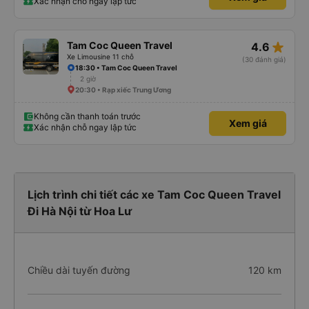
Xác nhận chỗ ngay lập tức
star_rate
Tam Coc Queen Travel
4.6
Xe Limousine 11 chỗ
(30 đánh giá)
18:30 • Tam Coc Queen Travel
2 giờ
20:30 • Rạp xiếc Trung Ương
Không cần thanh toán trước
Xem giá
Xác nhận chỗ ngay lập tức
Lịch trình chi tiết các xe Tam Coc Queen Travel
Đi Hà Nội từ Hoa Lư
Chiều dài tuyến đường
120 km