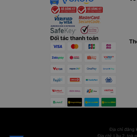
Đối tác thanh toán
Th
Địa chỉ đăng
Địa chỉ
:
Lầu 2, toà 