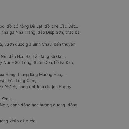
o, đồi cỏ hồng Đà Lạt, đồi chè Cầu Đất,...
 nhà ga Nha Trang, đảo Điệp Sơn, thác bà
à, vườn quốc gia Bình Châu, bến thuyền
 Né, đảo Hòn Bà, hải đăng Kê Gà,...
y Nur – Gia Long, Buôn Đôn, hồ Ea Kao,
Hoa Hồng, thung lũng Mường Hoa,...
văn hóa Lũng Cẩm,...
a Phách, hang dơi, khu du lịch Happy
 Kênh,...
n Ngư, cánh đồng hoa hướng dương, đồng
đường khắp cả nước.