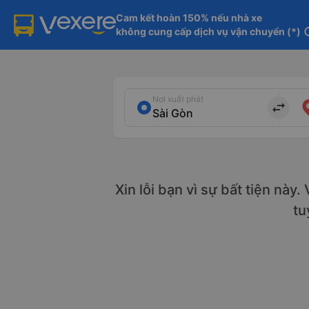
Cam kết hoàn 150% nếu nhà xe

không cung cấp dịch vụ vận chuyển (*)
in
Nơi xuất phát
import_export
Xin lỗi bạn vì sự bất tiện này
tu