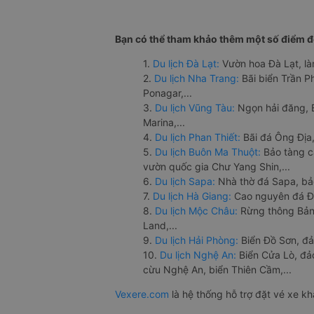
Bạn có thể tham khảo thêm một số điểm đế
1.
Du lịch Đà Lạt:
Vườn hoa Đà Lạt, là
2.
Du lịch Nha Trang:
Bãi biển Trần 
Ponagar,...
3.
Du lịch Vũng Tàu:
Ngọn hải đăng, 
Marina,...
4.
Du lịch Phan Thiết:
Bãi đá Ông Địa,
5.
Du lịch Buôn Ma Thuột:
Bảo tàng c
vườn quốc gia Chư Yang Shin,...
6.
Du lịch Sapa:
Nhà thờ đá Sapa, bả
7.
Du lịch Hà Giang:
Cao nguyên đá Đồ
8.
Du lịch Mộc Châu:
Rừng thông Bản 
Land,...
9.
Du lịch Hải Phòng:
Biển Đồ Sơn, đả
10.
Du lịch Nghệ An:
Biển Cửa Lò, đ
cừu Nghệ An, biển Thiên Cầm,...
Vexere.com
là hệ thống hỗ trợ đặt vé xe k