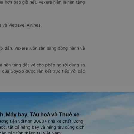
óa hơn bao giờ hết. Vexere hiện là nền tảng
 và Vietravel Airlines.
hấp dẫn. Vexere luôn sẵn sàng đồng hành và
 là nền tảng đặt vé cho phép người dùng so
 của Goyolo được liên kết trực tiếp với các
h, Máy bay, Tàu hoả và Thuê xe
ương tiện với hơn 3000+ nhà xe chất lượng
ốc, tất cả hãng bay và hãng tàu cùng dịch
hắp các tỉnh thành tại Việt Nam.