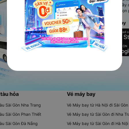
Ứng dụng hiển thị thông tin đầy 
người dùng so sánh và lựa chọn 
chóng và phù hợp nhất.
Tải ứng dụng Vexere ngay
 tàu hỏa
Vé máy bay
tàu Sài Gòn Nha Trang
Vé Máy bay từ Hà Nội đi Sài Gòn
tàu Sài Gòn Phan Thiết
Vé Máy bay từ Sài Gòn đi Nha T
tàu Sài Gòn Đà Nẵng
Vé Máy bay từ Sài Gòn đi Hà Nội