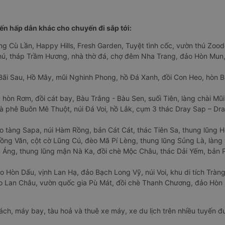
n hấp dẫn khác cho chuyến đi sắp tới:
ng Cù Lần, Happy Hills, Fresh Garden, Tuyệt tình cốc, vườn thú Zoodo
Phú, tháp Trầm Hương, nhà thờ đá, chợ đêm Nha Trang, đảo Hòn Mun,
Bãi Sau, Hồ Mây, mũi Nghinh Phong, hồ Đá Xanh, đồi Con Heo, hòn B
 hòn Rơm, đồi cát bay, Bàu Trắng - Bàu Sen, suối Tiên, làng chài Mũi
à phê Buôn Mê Thuột, núi Đá Voi, hồ Lắk, cụm 3 thác Dray Sap – Dra
o tàng Sapa, núi Hàm Rồng, bản Cát Cát, thác Tiên Sa, thung lũng 
ng Văn, cột cờ Lũng Cú, đèo Mã Pí Lèng, thung lũng Sủng Là, làng 
Áng, thung lũng mận Nà Ka, đồi chè Mộc Châu, thác Dải Yếm, bản P
o Hòn Dấu, vịnh Lan Hạ, đảo Bạch Long Vỹ, núi Voi, khu di tích Tràng
ảo Lan Châu, vườn quốc gia Pù Mát, đồi chè Thanh Chương, đảo Hò
hách, máy bay, tàu hoả và thuê xe máy, xe du lịch trên nhiều tuyến 