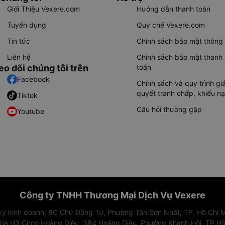
Giới Thiệu Vexere.com
Hướng dẫn thanh toán
Tuyển dụng
Quy chế Vexere.com
Tin tức
Chính sách bảo mật thông 
Liên hệ
Chính sách bảo mật thanh
eo dõi chúng tôi trên
toán
Facebook
Chính sách và quy trình giả
quyết tranh chấp, khiếu nạ
Tiktok
Câu hỏi thường gặp
Youtube
Công ty TNHH Thương Mại Dịch Vụ Vexere
 ký kinh doanh: 8C Chữ Đồng Tử, Phường Tân Sơn Nhất, TP. Hồ Chí M
nhà H3 Circo Hoàng Diệu, 384 Hoàng Diệu, Phường Khánh Hội, TP Hồ