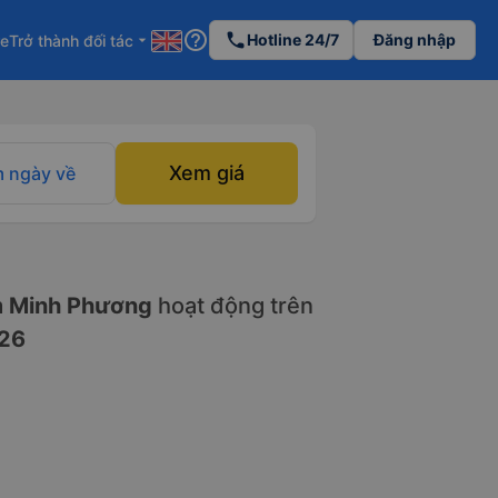
help_outline
phone
Hotline 24/7
Đăng nhập
re
Trở thành đối tác
arrow_drop_down
Xem giá
 ngày về
 Minh Phương
hoạt động trên
26