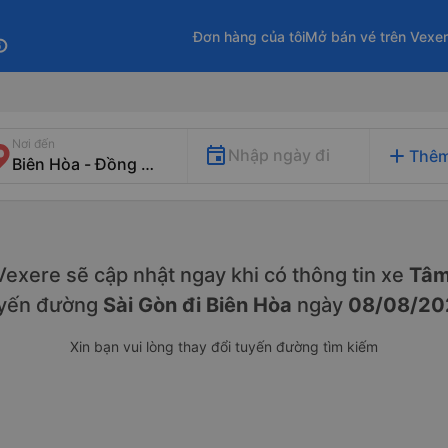
Đơn hàng của tôi
Mở bán vé trên Vexe
fo
Nơi đến
add
Nhập ngày đi
Thêm
. Vexere sẽ cập nhật ngay khi có thông tin xe
Tâm
yến đường
Sài Gòn đi Biên Hòa
ngày
08/08/20
Xin bạn vui lòng thay đổi tuyến đường tìm kiếm