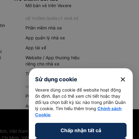
Mở bán vé trên Vexere
HỆ THỐNG QUẢN LÝ NHÀ XE
tin
Phần mềm nhà xe
App quản lý nhà xe
App tài xế
i
i
Website / App thương hiệu
riêng cho nhà xe
Tổng đài AI
close
Sử dụng cookie
HỆ THỐNG QUẢN LÝ HÀNG HOÁ
Vexere dùng cookie để website hoạt động
Phần mềm quản lý hàng hoá
ổn định. Bạn có thể xem chi tiết hoặc thay
đổi lựa chọn bất kỳ lúc nào trong phần Quản
App quản lý hàng hoá
lý cookie. Tìm hiểu thêm trong
Chính sách
Cookie
.
Chấp nhận tất cả
inh, Việt Nam
 Chí Minh, Việt Nam