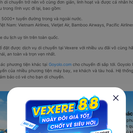
nh di chuyển trở nên vô cùng đơn giản, linh hoạt và được cá nhân h
 trong lĩnh vực đi lại, bao gồm:
n 5000+ tuyến đường trong và ngoài nước.
ệt Nam: Vietnam Airlines, Vietjet Air, Bamboo Airways, Pacific Airlines
 du lịch uy tín trên toàn quốc.
thể đặt được dịch vụ di chuyển tại Vexere với nhiều ưu đãi vô cùng 
i, an toàn và trọn vẹn nhất.
ác phương tiện khác tại
Goyolo.com
cho chuyến đi sắp tới. Goyolo
huyển của nhiều phương tiện máy bay, xe khách và tàu hoả. Hệ thống
đảm bảo có vé cho bạn di chuyển.
Ứng dụng đặt vé Xe khác
Vexere - ứng dụng đặt vé đa ph
cao, 5000+ tuyến đường toàn qu
vụ thuê xe máy, xe du lịch phủ k