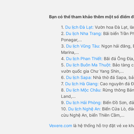
Bạn có thể tham khảo thêm một số điểm đế
1.
Du lịch Đà Lạt:
Vườn hoa Đà Lạt, là
2.
Du lịch Nha Trang:
Bãi biển Trần 
Ponagar,...
3.
Du lịch Vũng Tàu:
Ngọn hải đăng, 
Marina,...
4.
Du lịch Phan Thiết:
Bãi đá Ông Địa,
5.
Du lịch Buôn Ma Thuột:
Bảo tàng c
vườn quốc gia Chư Yang Shin,...
6.
Du lịch Sapa:
Nhà thờ đá Sapa, bả
7.
Du lịch Hà Giang:
Cao nguyên đá Đồ
8.
Du lịch Mộc Châu:
Rừng thông Bản 
Land,...
9.
Du lịch Hải Phòng:
Biển Đồ Sơn, đả
10.
Du lịch Nghệ An:
Biển Cửa Lò, đ
cừu Nghệ An, biển Thiên Cầm,...
Vexere.com
là hệ thống hỗ trợ đặt vé xe k