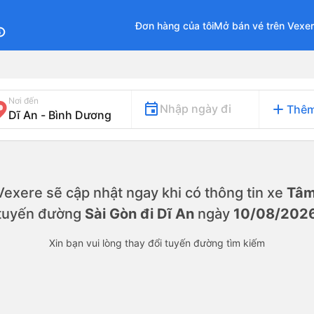
Đơn hàng của tôi
Mở bán vé trên Vexe
fo
Nơi đến
add
Nhập ngày đi
Thêm
. Vexere sẽ cập nhật ngay khi có thông tin xe
Tâm
tuyến đường
Sài Gòn đi Dĩ An
ngày
10/08/202
Xin bạn vui lòng thay đổi tuyến đường tìm kiếm