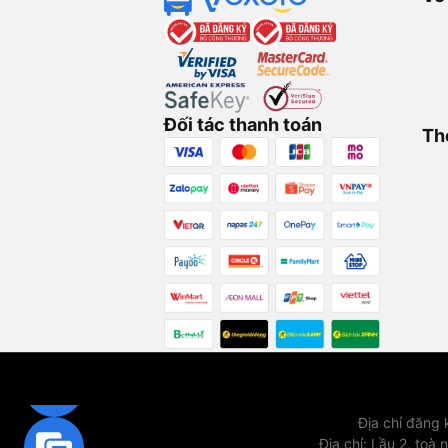
Đối tác thanh toán
Th
Địa chỉ đăng
Địa chỉ
:
Lầu 2, toà 