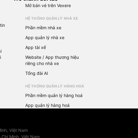
Mở bán vé trên Vexere
HỆ THỐNG QUẢN LÝ NHÀ XE
tin
Phần mềm nhà xe
App quản lý nhà xe
App tài xế
i
i
Website / App thương hiệu
riêng cho nhà xe
Tổng đài AI
HỆ THỐNG QUẢN LÝ HÀNG HOÁ
Phần mềm quản lý hàng hoá
App quản lý hàng hoá
inh, Việt Nam
 Chí Minh, Việt Nam