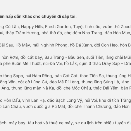
n hấp dẫn khác cho chuyến đi sắp tới:
ng Cù Lần, Happy Hills, Fresh Garden, Tuyệt tình cốc, vườn thú Zoodo
Phú, tháp Trầm Hương, nhà thờ đá, chợ đêm Nha Trang, đảo Hòn Mun,
Bãi Sau, Hồ Mây, mũi Nghinh Phong, hồ Đá Xanh, đồi Con Heo, hòn B
 hòn Rơm, đồi cát bay, Bàu Trắng - Bàu Sen, suối Tiên, làng chài Mũi
à phê Buôn Mê Thuột, núi Đá Voi, hồ Lắk, cụm 3 thác Dray Sap – Dra
o tàng Sapa, núi Hàm Rồng, bản Cát Cát, thác Tiên Sa, thung lũng 
ng Văn, cột cờ Lũng Cú, đèo Mã Pí Lèng, thung lũng Sủng Là, làng 
Áng, thung lũng mận Nà Ka, đồi chè Mộc Châu, thác Dải Yếm, bản P
o Hòn Dấu, vịnh Lan Hạ, đảo Bạch Long Vỹ, núi Voi, khu di tích Tràng
ảo Lan Châu, vườn quốc gia Pù Mát, đồi chè Thanh Chương, đảo Hò
hách, máy bay, tàu hoả và thuê xe máy, xe du lịch trên nhiều tuyến 