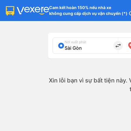
Cam kết hoàn 150% nếu nhà xe

không cung cấp dịch vụ vận chuyển (*)
in
Nơi xuất phát
import_export
Xin lỗi bạn vì sự bất tiện này