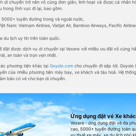
nh di chuyển trở nên vô cùng đơn giản, linh hoạt và được cá nhân h
 trong lĩnh vực đi lại, bao gồm:
n 5000+ tuyến đường trong và ngoài nước.
ệt Nam: Vietnam Airlines, Vietjet Air, Bamboo Airways, Pacific Airlines
 du lịch uy tín trên toàn quốc.
thể đặt được dịch vụ di chuyển tại Vexere với nhiều ưu đãi vô cùng 
i, an toàn và trọn vẹn nhất.
ác phương tiện khác tại
Goyolo.com
cho chuyến đi sắp tới. Goyolo
huyển của nhiều phương tiện máy bay, xe khách và tàu hoả. Hệ thống
đảm bảo có vé cho bạn di chuyển.
Ứng dụng đặt vé Xe khác
Vexere - ứng dụng đặt vé đa ph
cao, 5000+ tuyến đường toàn qu
vụ thuê xe máy, xe du lịch phủ k