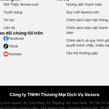
Giới Thiệu Vexere.com
Hướng dẫn thanh toán
Tuyển dụng
Quy chế Vexere.com
Tin tức
Chính sách bảo mật thông 
Liên hệ
Chính sách bảo mật thanh
eo dõi chúng tôi trên
toán
Facebook
Chính sách và quy trình giả
quyết tranh chấp, khiếu nạ
Tiktok
Câu hỏi thường gặp
Youtube
Công ty TNHH Thương Mại Dịch Vụ Vexere
 ký kinh doanh: 8C Chữ Đồng Tử, Phường Tân Sơn Nhất, TP. Hồ Chí M
nhà H3 Circo Hoàng Diệu, 384 Hoàng Diệu, Phường Khánh Hội, TP Hồ