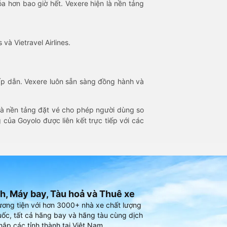
óa hơn bao giờ hết. Vexere hiện là nền tảng
 và Vietravel Airlines.
hấp dẫn. Vexere luôn sẵn sàng đồng hành và
 là nền tảng đặt vé cho phép người dùng so
 của Goyolo được liên kết trực tiếp với các
h, Máy bay, Tàu hoả và Thuê xe
ương tiện với hơn 3000+ nhà xe chất lượng
ốc, tất cả hãng bay và hãng tàu cùng dịch
hắp các tỉnh thành tại Việt Nam.