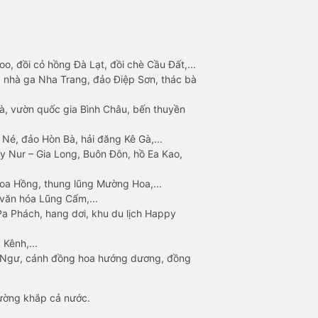
o, đồi cỏ hồng Đà Lạt, đồi chè Cầu Đất,...
 nhà ga Nha Trang, đảo Điệp Sơn, thác bà
à, vườn quốc gia Bình Châu, bến thuyền
 Né, đảo Hòn Bà, hải đăng Kê Gà,...
y Nur – Gia Long, Buôn Đôn, hồ Ea Kao,
Hoa Hồng, thung lũng Mường Hoa,...
văn hóa Lũng Cẩm,...
a Phách, hang dơi, khu du lịch Happy
 Kênh,...
n Ngư, cánh đồng hoa hướng dương, đồng
đường khắp cả nước.