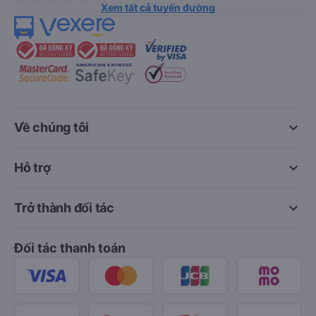
Xem tất cả tuyến đường
keyboard_arrow_down
Về chúng tôi
keyboard_arrow_down
Hỗ trợ
keyboard_arrow_down
Trở thành đối tác
Đối tác thanh toán