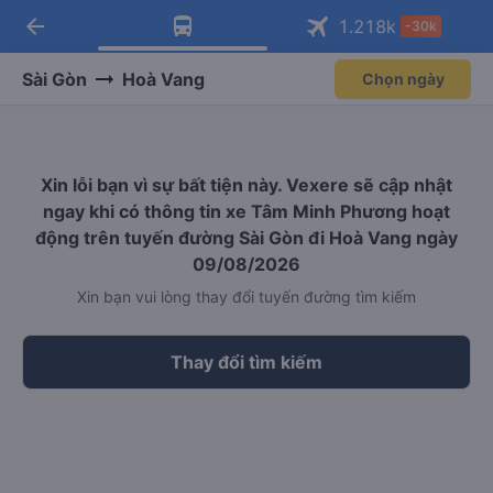
arrow_back
Tải app Vexere ngay!
Tải app Vexere
1.218
k
-30k
Mở app
Mở app
Nhận ưu đãi thành viên độc
-30k/ghế khi đặt vé máy bay qua
quyền
app
Sài Gòn
Hoà Vang
Chọn ngày
Xin lỗi bạn vì sự bất tiện này. Vexere sẽ cập nhật
ngay khi có thông tin xe Tâm Minh Phương hoạt
động trên tuyến đường Sài Gòn đi Hoà Vang ngày
09/08/2026
Xin bạn vui lòng thay đổi tuyến đường tìm kiếm
Thay đổi tìm kiếm