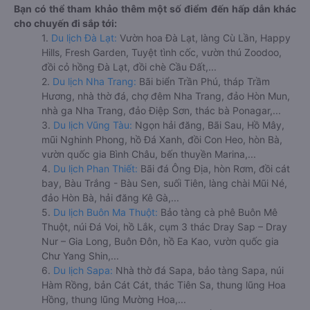
Bạn có thể tham khảo thêm một số điểm đến hấp dẫn khác
cho chuyến đi sắp tới:
1.
Du lịch Đà Lạt:
Vườn hoa Đà Lạt, làng Cù Lần, Happy
Hills, Fresh Garden, Tuyệt tình cốc, vườn thú Zoodoo,
đồi cỏ hồng Đà Lạt, đồi chè Cầu Đất,...
2.
Du lịch Nha Trang:
Bãi biển Trần Phú, tháp Trầm
Hương, nhà thờ đá, chợ đêm Nha Trang, đảo Hòn Mun,
nhà ga Nha Trang, đảo Điệp Sơn, thác bà Ponagar,...
3.
Du lịch Vũng Tàu:
Ngọn hải đăng, Bãi Sau, Hồ Mây,
mũi Nghinh Phong, hồ Đá Xanh, đồi Con Heo, hòn Bà,
vườn quốc gia Bình Châu, bến thuyền Marina,...
4.
Du lịch Phan Thiết:
Bãi đá Ông Địa, hòn Rơm, đồi cát
bay, Bàu Trắng - Bàu Sen, suối Tiên, làng chài Mũi Né,
đảo Hòn Bà, hải đăng Kê Gà,...
5.
Du lịch Buôn Ma Thuột:
Bảo tàng cà phê Buôn Mê
Thuột, núi Đá Voi, hồ Lắk, cụm 3 thác Dray Sap – Dray
Nur – Gia Long, Buôn Đôn, hồ Ea Kao, vườn quốc gia
Chư Yang Shin,...
6.
Du lịch Sapa:
Nhà thờ đá Sapa, bảo tàng Sapa, núi
Hàm Rồng, bản Cát Cát, thác Tiên Sa, thung lũng Hoa
Hồng, thung lũng Mường Hoa,...