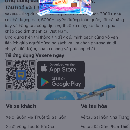
Ứng dụng đặt vé Xe khách, Máy bay,
Tàu hoả và Thuê xe
Vexere - ứng dụng đặt vé đa phương tiện với hơn 3000+ nhà
xe chất lượng cao, 5000+ tuyến đường toàn quốc, tất cả hãng
bay và hãng tàu cùng dịch vụ thuê xe máy, xe du lịch phủ
khắp các tỉnh thành tại Việt Nam.
Ứng dụng hiển thị thông tin đầy đủ, minh bạch cùng vô vàn
tiện ích giúp người dùng so sánh và lựa chọn phương án di
chuyển tiết kiệm, nhanh chóng và phù hợp nhất.
Tải ứng dụng Vexere ngay
Vé xe khách
Vé tàu hỏa
Xe đi Buôn Mê Thuột từ Sài Gòn
Vé tàu Sài Gòn Nha Trang
Xe đi Vũng Tàu từ Sài Gòn
Vé tàu Sài Gòn Phan Thiết