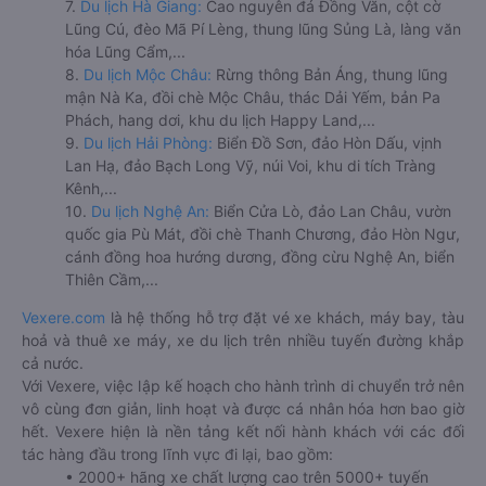
7.
Du lịch Hà Giang:
Cao nguyên đá Đồng Văn, cột cờ
Lũng Cú, đèo Mã Pí Lèng, thung lũng Sủng Là, làng văn
hóa Lũng Cẩm,...
8.
Du lịch Mộc Châu:
Rừng thông Bản Áng, thung lũng
mận Nà Ka, đồi chè Mộc Châu, thác Dải Yếm, bản Pa
Phách, hang dơi, khu du lịch Happy Land,...
9.
Du lịch Hải Phòng:
Biển Đồ Sơn, đảo Hòn Dấu, vịnh
Lan Hạ, đảo Bạch Long Vỹ, núi Voi, khu di tích Tràng
Kênh,...
10.
Du lịch Nghệ An:
Biển Cửa Lò, đảo Lan Châu, vườn
quốc gia Pù Mát, đồi chè Thanh Chương, đảo Hòn Ngư,
cánh đồng hoa hướng dương, đồng cừu Nghệ An, biển
Thiên Cầm,...
Vexere.com
là hệ thống hỗ trợ đặt vé xe khách, máy bay, tàu
hoả và thuê xe máy, xe du lịch trên nhiều tuyến đường khắp
cả nước.
Với Vexere, việc lập kế hoạch cho hành trình di chuyển trở nên
vô cùng đơn giản, linh hoạt và được cá nhân hóa hơn bao giờ
hết. Vexere hiện là nền tảng kết nối hành khách với các đối
tác hàng đầu trong lĩnh vực đi lại, bao gồm:
• 2000+ hãng xe chất lượng cao trên 5000+ tuyến