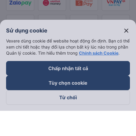
close
Sử dụng cookie
Vexere dùng cookie để website hoạt động ổn định. Bạn có thể
xem chi tiết hoặc thay đổi lựa chọn bất kỳ lúc nào trong phần
Quản lý cookie. Tìm hiểu thêm trong
Chính sách Cookie
.
Chấp nhận tất cả
Tùy chọn cookie
Từ chối
Theo dõi chúng tôi trên
Facebook
Tiktok
Youtube
Công ty TNHH Thương Mại Dịch Vụ Vexere