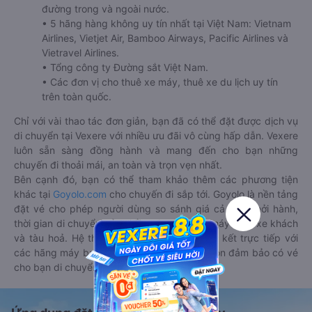
đường trong và ngoài nước.
• 5 hãng hàng không uy tín nhất tại Việt Nam: Vietnam
Airlines, Vietjet Air, Bamboo Airways, Pacific Airlines và
Vietravel Airlines.
• Tổng công ty Đường sắt Việt Nam.
• Các đơn vị cho thuê xe máy, thuê xe du lịch uy tín
trên toàn quốc.
Chỉ với vài thao tác đơn giản, bạn đã có thể đặt được dịch vụ
di chuyển tại Vexere với nhiều ưu đãi vô cùng hấp dẫn. Vexere
luôn sẵn sàng đồng hành và mang đến cho bạn những
chuyến đi thoải mái, an toàn và trọn vẹn nhất.
Bên cạnh đó, bạn có thể tham khảo thêm các phương tiện
khác tại
Goyolo.com
cho chuyến đi sắp tới. Goyolo là nền tảng
đặt vé cho phép người dùng so sánh giá cả, giờ khởi hành,
thời gian di chuyển của nhiều phương tiện máy bay, xe khách
và tàu hoả. Hệ thống của Goyolo được liên kết trực tiếp với
các hãng máy bay, xe khách và tàu hoả, luôn đảm bảo có vé
cho bạn di chuyển.