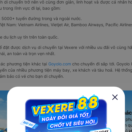
nh di chuyển trở nên vô cùng đơn giản, linh hoạt và được cá nhân h
 trong lĩnh vực đi lại, bao gồm:
n 5000+ tuyến đường trong và ngoài nước.
ệt Nam: Vietnam Airlines, Vietjet Air, Bamboo Airways, Pacific Airlines
 du lịch uy tín trên toàn quốc.
thể đặt được dịch vụ di chuyển tại Vexere với nhiều ưu đãi vô cùng 
i, an toàn và trọn vẹn nhất.
ác phương tiện khác tại
Goyolo.com
cho chuyến đi sắp tới. Goyolo
huyển của nhiều phương tiện máy bay, xe khách và tàu hoả. Hệ thống
đảm bảo có vé cho bạn di chuyển.
Ứng dụng đặt vé Xe khác
Vexere - ứng dụng đặt vé đa ph
cao, 5000+ tuyến đường toàn qu
vụ thuê xe máy, xe du lịch phủ k