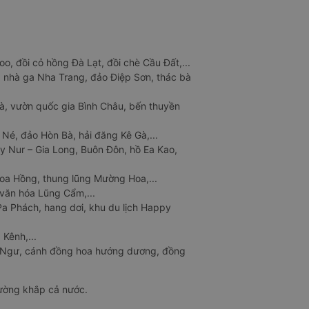
o, đồi cỏ hồng Đà Lạt, đồi chè Cầu Đất,...
 nhà ga Nha Trang, đảo Điệp Sơn, thác bà
à, vườn quốc gia Bình Châu, bến thuyền
 Né, đảo Hòn Bà, hải đăng Kê Gà,...
y Nur – Gia Long, Buôn Đôn, hồ Ea Kao,
Hoa Hồng, thung lũng Mường Hoa,...
văn hóa Lũng Cẩm,...
a Phách, hang dơi, khu du lịch Happy
 Kênh,...
n Ngư, cánh đồng hoa hướng dương, đồng
đường khắp cả nước.