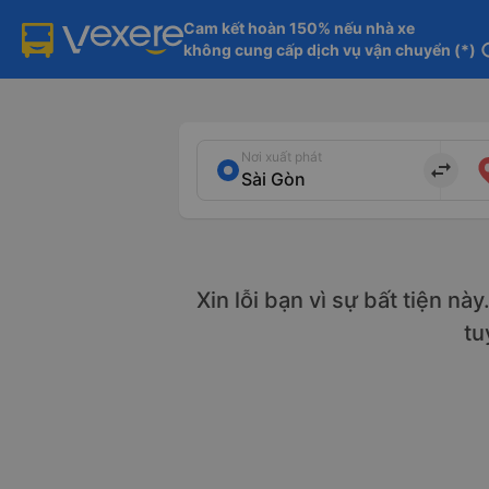
Cam kết hoàn 150% nếu nhà xe

không cung cấp dịch vụ vận chuyển (*)
in
Nơi xuất phát
import_export
Xin lỗi bạn vì sự bất tiện nà
tu