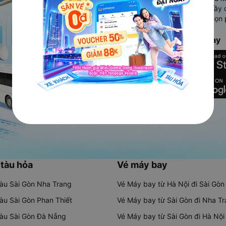
Ứng dụng hiển thị thông tin đầy 
người dùng so sánh và lựa chọn 
chóng và phù hợp nhất.
Tải ứng dụng Vexere ngay
 tàu hỏa
Vé máy bay
tàu Sài Gòn Nha Trang
Vé Máy bay từ Hà Nội đi Sài Gòn
tàu Sài Gòn Phan Thiết
Vé Máy bay từ Sài Gòn đi Nha T
tàu Sài Gòn Đà Nẵng
Vé Máy bay từ Sài Gòn đi Hà Nội