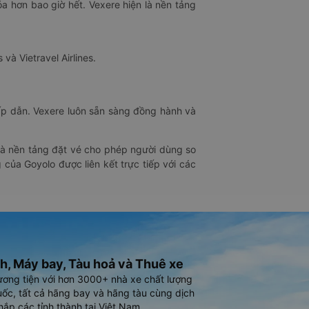
óa hơn bao giờ hết. Vexere hiện là nền tảng
 và Vietravel Airlines.
hấp dẫn. Vexere luôn sẵn sàng đồng hành và
 là nền tảng đặt vé cho phép người dùng so
 của Goyolo được liên kết trực tiếp với các
h, Máy bay, Tàu hoả và Thuê xe
ương tiện với hơn 3000+ nhà xe chất lượng
ốc, tất cả hãng bay và hãng tàu cùng dịch
hắp các tỉnh thành tại Việt Nam.