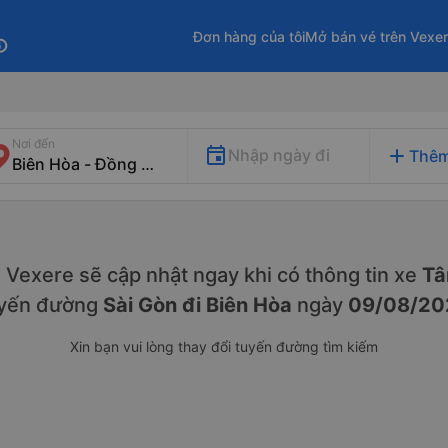
Đơn hàng của tôi
Mở bán vé trên Vexe
fo
Nơi đến
add
Nhập ngày đi
Thêm
y. Vexere sẽ cập nhật ngay khi có thông tin xe
Tâ
yến đường
Sài Gòn đi Biên Hòa
ngày
09/08/20
Xin bạn vui lòng thay đổi tuyến đường tìm kiếm