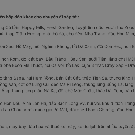
n hấp dẫn khác cho chuyến đi sắp tới:
ng Cù Lần, Happy Hills, Fresh Garden, Tuyệt tình cốc, vườn thú Zoodo
Phú, tháp Trầm Hương, nhà thờ đá, chợ đêm Nha Trang, đảo Hòn Mun,
Bãi Sau, Hồ Mây, mũi Nghinh Phong, hồ Đá Xanh, đồi Con Heo, hòn B
 hòn Rơm, đồi cát bay, Bàu Trắng - Bàu Sen, suối Tiên, làng chài Mũi
à phê Buôn Mê Thuột, núi Đá Voi, hồ Lắk, cụm 3 thác Dray Sap – Dra
o tàng Sapa, núi Hàm Rồng, bản Cát Cát, thác Tiên Sa, thung lũng 
ng Văn, cột cờ Lũng Cú, đèo Mã Pí Lèng, thung lũng Sủng Là, làng 
Áng, thung lũng mận Nà Ka, đồi chè Mộc Châu, thác Dải Yếm, bản P
o Hòn Dấu, vịnh Lan Hạ, đảo Bạch Long Vỹ, núi Voi, khu di tích Tràng
ảo Lan Châu, vườn quốc gia Pù Mát, đồi chè Thanh Chương, đảo Hò
hách, máy bay, tàu hoả và thuê xe máy, xe du lịch trên nhiều tuyến 