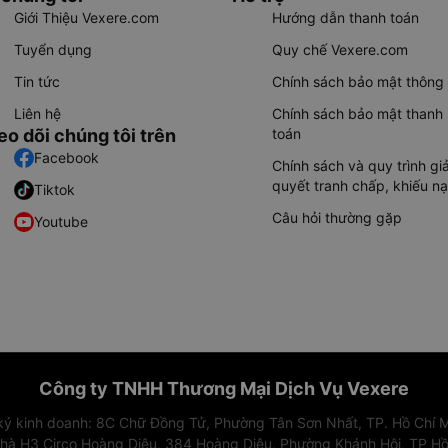
Giới Thiệu Vexere.com
Hướng dẫn thanh toán
Tuyển dụng
Quy chế Vexere.com
Tin tức
Chính sách bảo mật thông 
Liên hệ
Chính sách bảo mật thanh
eo dõi chúng tôi trên
toán
Facebook
Chính sách và quy trình giả
quyết tranh chấp, khiếu nạ
Tiktok
Câu hỏi thường gặp
Youtube
Công ty TNHH Thương Mại Dịch Vụ Vexere
 ký kinh doanh: 8C Chữ Đồng Tử, Phường Tân Sơn Nhất, TP. Hồ Chí M
nhà H3 Circo Hoàng Diệu, 384 Hoàng Diệu, Phường Khánh Hội, TP Hồ