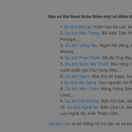
Bạn có thể tham khảo thêm một số điểm đế
1.
Du lịch Đà Lạt:
Vườn hoa Đà Lạt, là
2.
Du lịch Nha Trang:
Bãi biển Trần 
Ponagar,...
3.
Du lịch Vũng Tàu:
Ngọn hải đăng, 
Marina,...
4.
Du lịch Phan Thiết:
Bãi đá Ông Địa,
5.
Du lịch Buôn Ma Thuột:
Bảo tàng c
vườn quốc gia Chư Yang Shin,...
6.
Du lịch Sapa:
Nhà thờ đá Sapa, bả
7.
Du lịch Hà Giang:
Cao nguyên đá Đồ
8.
Du lịch Mộc Châu:
Rừng thông Bản 
Land,...
9.
Du lịch Hải Phòng:
Biển Đồ Sơn, đả
10.
Du lịch Nghệ An:
Biển Cửa Lò, đ
cừu Nghệ An, biển Thiên Cầm,...
Vexere.com
là hệ thống hỗ trợ đặt vé xe k