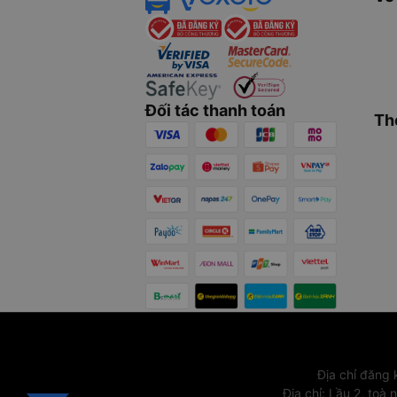
Đối tác thanh toán
Th
Địa chỉ đăng
Địa chỉ
:
Lầu 2, toà 