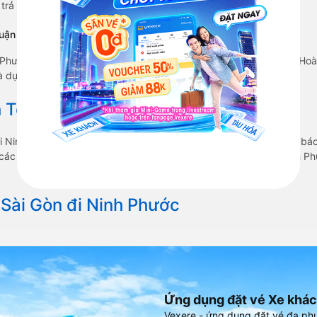
ẽ trả khách ở Ninh Phước - Ninh Thuận sau 5.6 giờ.
ận trễ nhất ?
 Phước - Ninh Thuận xuất phát vào lúc 22:50 là của hãng xe Tân H
và dự kiến sẽ trả khách ở Ninh Phước - Ninh Thuận sau 5.6 giờ.
 Tết 2027 từ Sài Gòn đi Ninh Phước
đi Ninh Phước vẫn chưa được công bố. Vexere.com sẽ sớm thông báo
a các hãng xe khách đi tuyến đường Sài Gòn - Ninh Phước và Ninh Phư
 Sài Gòn đi Ninh Phước
Ứng dụng đặt vé Xe khác
Vexere - ứng dụng đặt vé đa ph