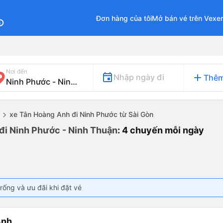
Đơn hàng của tôi
Mở bán vé trên Vexe
fo
Nơi đến
add
Nhập ngày đi
Thêm
xe Tân Hoàng Anh đi Ninh Phước từ Sài Gòn
đi Ninh Phước - Ninh Thuận
: 4 chuyến mỗi ngày
rống và ưu đãi khi đặt vé
Anh