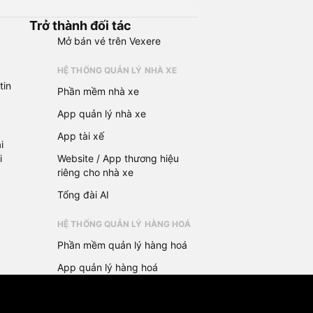
Trở thành đối tác
Mở bán vé trên Vexere
HỆ THỐNG QUẢN LÝ NHÀ XE
tin
Phần mềm nhà xe
App quản lý nhà xe
App tài xế
i
i
Website / App thương hiệu
riêng cho nhà xe
Tổng đài AI
HỆ THỐNG QUẢN LÝ HÀNG HOÁ
Phần mềm quản lý hàng hoá
App quản lý hàng hoá