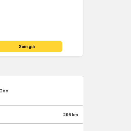
Xem giá
 Gòn
295 km