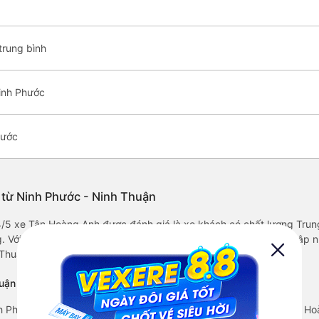
trung bình
inh Phước
hước
 từ Ninh Phước - Ninh Thuận
.4/5 xe Tân Hoàng Anh được đánh giá là xe khách có chất lượng Trun
. Với giá vé chỉ từ 230000 đ và các tiện ích trên xe như: Đang cập
 Thuận.
uận sớm nhất ?
 Phước - Ninh Thuận xuất phát vào lúc 11:15 là của hãng xe Tân H