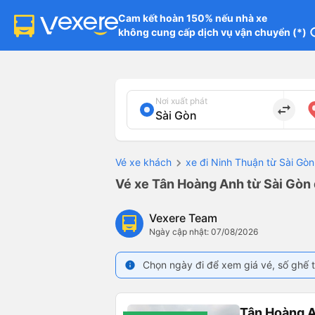
Cam kết hoàn 150% nếu nhà xe

không cung cấp dịch vụ vận chuyển (*)
in
Nơi xuất phát
import_export
Vé xe khách
xe đi Ninh Thuận từ Sài Gòn
Vé xe Tân Hoàng Anh từ Sài Gòn 
Vexere Team
Ngày cập nhật: 07/08/2026
Chọn ngày đi để xem giá vé, số ghế t
info
Tân Hoàng 