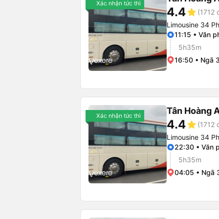
Xác nhận tức thì
4.4
star
(1712 
Limousine 34 P
11:15 • Văn 
5h35m
16:50 • Ngã 
Tân Hoàng 
Xác nhận tức thì
4.4
star
(1712 
Limousine 34 P
22:30 • Văn 
5h35m
04:05 • Ngã 