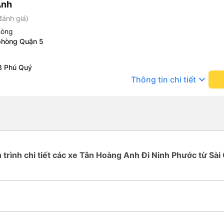
Anh
đánh giá)
hòng
phòng Quận 5
3 Phú Quý
keyboard_arrow_down
Thông tin chi tiết
h trình chi tiết các xe Tân Hoàng Anh Đi Ninh Phước từ Sài