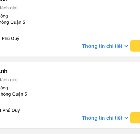
đánh giá)
hòng
phòng Quận 5
3 Phú Quý
keyboard_arrow_down
Thông tin chi tiết
Anh
đánh giá)
hòng
phòng Quận 5
3 Phú Quý
keyboard_arrow_down
Thông tin chi tiết