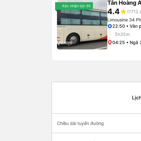
Tân Hoàng 
Xác nhận tức thì
4.4
star
(1712 
Limousine 34 P
22:50 • Văn 
5h35m
04:25 • Ngã 
Lịc
Chiều dài tuyến đường