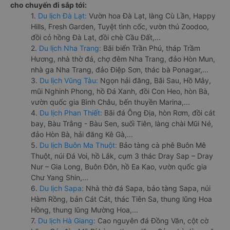
cho chuyến đi sắp tới:
1.
Du lịch Đà Lạt:
Vườn hoa Đà Lạt, làng Cù Lần, Happy
Hills, Fresh Garden, Tuyệt tình cốc, vườn thú Zoodoo,
đồi cỏ hồng Đà Lạt, đồi chè Cầu Đất,...
2.
Du lịch Nha Trang:
Bãi biển Trần Phú, tháp Trầm
Hương, nhà thờ đá, chợ đêm Nha Trang, đảo Hòn Mun,
nhà ga Nha Trang, đảo Điệp Sơn, thác bà Ponagar,...
3.
Du lịch Vũng Tàu:
Ngọn hải đăng, Bãi Sau, Hồ Mây,
mũi Nghinh Phong, hồ Đá Xanh, đồi Con Heo, hòn Bà,
vườn quốc gia Bình Châu, bến thuyền Marina,...
4.
Du lịch Phan Thiết:
Bãi đá Ông Địa, hòn Rơm, đồi cát
bay, Bàu Trắng - Bàu Sen, suối Tiên, làng chài Mũi Né,
đảo Hòn Bà, hải đăng Kê Gà,...
5.
Du lịch Buôn Ma Thuột:
Bảo tàng cà phê Buôn Mê
Thuột, núi Đá Voi, hồ Lắk, cụm 3 thác Dray Sap – Dray
Nur – Gia Long, Buôn Đôn, hồ Ea Kao, vườn quốc gia
Chư Yang Shin,...
6.
Du lịch Sapa:
Nhà thờ đá Sapa, bảo tàng Sapa, núi
Hàm Rồng, bản Cát Cát, thác Tiên Sa, thung lũng Hoa
Hồng, thung lũng Mường Hoa,...
7.
Du lịch Hà Giang:
Cao nguyên đá Đồng Văn, cột cờ