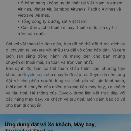
• 5 hãng hàng không uy tín nhất tại Việt Nam: Vietnam
Airlines, Vietjet Air, Bamboo Airways, Pacific Airlines và
Vietravel Airlines.
• Tổng công ty Đường sắt Việt Nam.
• Các đơn vị cho thuê xe máy, thuê xe du lịch uy tín
trên toàn quốc.
Chỉ với vài thao tác đơn giản, bạn đã có thể đặt được dịch vụ
di chuyển tại Vexere với nhiều ưu đãi vô cùng hấp dẫn. Vexere
luôn sẵn sàng đồng hành và mang đến cho bạn những
chuyến đi thoải mái, an toàn và trọn vẹn nhất.
Bên cạnh đó, bạn có thể tham khảo thêm các phương tiện
khác tại
Goyolo.com
cho chuyến đi sắp tới. Goyolo là nền tảng
đặt vé cho phép người dùng so sánh giá cả, giờ khởi hành,
thời gian di chuyển của nhiều phương tiện máy bay, xe khách
và tàu hoả. Hệ thống của Goyolo được liên kết trực tiếp với
các hãng máy bay, xe khách và tàu hoả, luôn đảm bảo có vé
cho bạn di chuyển.
Ứng dụng đặt vé Xe khách, Máy bay,