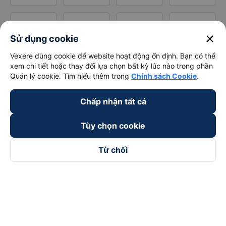
close
Sử dụng cookie
Vexere dùng cookie để website hoạt động ổn định. Bạn có thể
xem chi tiết hoặc thay đổi lựa chọn bất kỳ lúc nào trong phần
Quản lý cookie. Tìm hiểu thêm trong
Chính sách Cookie
.
Chấp nhận tất cả
Tùy chọn cookie
Từ chối
Theo dõi chúng tôi trên
Facebook
Tiktok
Youtube
Công ty TNHH Thương Mại Dịch Vụ Vexere