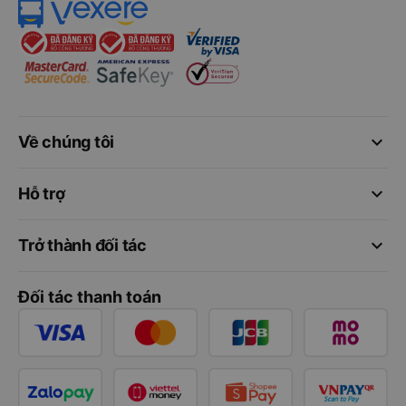
keyboard_arrow_down
Về chúng tôi
keyboard_arrow_down
Hỗ trợ
keyboard_arrow_down
Trở thành đối tác
Đối tác thanh toán