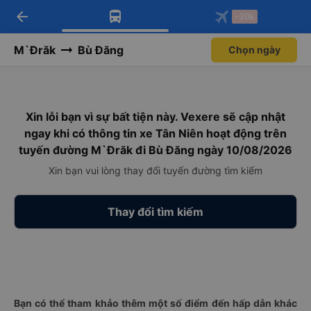
arrow_back
Tải app Vexere ngay!
Tải app Vexere
-30k
Mở app
Mở app
Nhận ưu đãi thành viên độc
-30k/ghế khi đặt vé máy bay qua
quyền
app
M`Đrăk
Bù Đăng
Chọn ngày
Xin lỗi bạn vì sự bất tiện này. Vexere sẽ cập nhật
ngay khi có thông tin xe Tân Niên hoạt động trên
tuyến đường M`Đrăk đi Bù Đăng ngày 10/08/2026
Xin bạn vui lòng thay đổi tuyến đường tìm kiếm
Thay đổi tìm kiếm
Bạn có thể tham khảo thêm một số điểm đến hấp dẫn khác