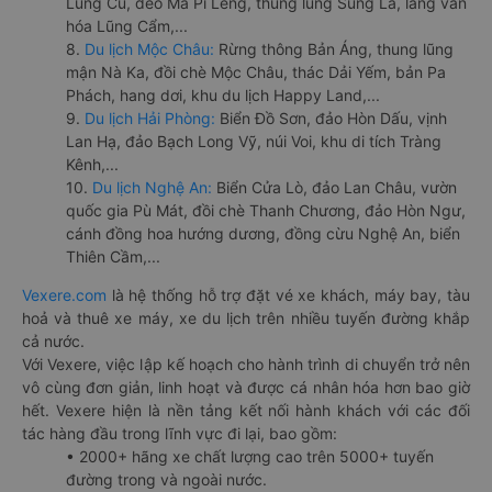
Lũng Cú, đèo Mã Pí Lèng, thung lũng Sủng Là, làng văn
hóa Lũng Cẩm,...
8.
Du lịch Mộc Châu:
Rừng thông Bản Áng, thung lũng
mận Nà Ka, đồi chè Mộc Châu, thác Dải Yếm, bản Pa
Phách, hang dơi, khu du lịch Happy Land,...
9.
Du lịch Hải Phòng:
Biển Đồ Sơn, đảo Hòn Dấu, vịnh
Lan Hạ, đảo Bạch Long Vỹ, núi Voi, khu di tích Tràng
Kênh,...
10.
Du lịch Nghệ An:
Biển Cửa Lò, đảo Lan Châu, vườn
quốc gia Pù Mát, đồi chè Thanh Chương, đảo Hòn Ngư,
cánh đồng hoa hướng dương, đồng cừu Nghệ An, biển
Thiên Cầm,...
Vexere.com
là hệ thống hỗ trợ đặt vé xe khách, máy bay, tàu
hoả và thuê xe máy, xe du lịch trên nhiều tuyến đường khắp
cả nước.
Với Vexere, việc lập kế hoạch cho hành trình di chuyển trở nên
vô cùng đơn giản, linh hoạt và được cá nhân hóa hơn bao giờ
hết. Vexere hiện là nền tảng kết nối hành khách với các đối
tác hàng đầu trong lĩnh vực đi lại, bao gồm:
• 2000+ hãng xe chất lượng cao trên 5000+ tuyến
đường trong và ngoài nước.