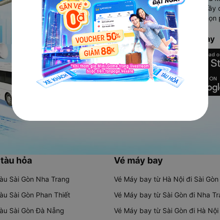
Ứng dụng hiển thị thông tin đầy 
người dùng so sánh và lựa chọn 
chóng và phù hợp nhất.
Tải ứng dụng Vexere ngay
 tàu hỏa
Vé máy bay
tàu Sài Gòn Nha Trang
Vé Máy bay từ Hà Nội đi Sài Gòn
tàu Sài Gòn Phan Thiết
Vé Máy bay từ Sài Gòn đi Nha T
tàu Sài Gòn Đà Nẵng
Vé Máy bay từ Sài Gòn đi Hà Nội