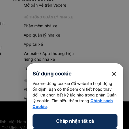
Mở bán vé trên Vexere
HỆ THỐNG QUẢN LÝ NHÀ XE
tin
Phần mềm nhà xe
App quản lý nhà xe
App tài xế
i
i
Website / App thương hiệu
riêng cho nhà xe
Tổng đài AI
close
Sử dụng cookie
HỆ THỐNG QUẢN LÝ HÀNG HOÁ
Vexere dùng cookie để website hoạt động
Phần mềm quản lý hàng hoá
ổn định. Bạn có thể xem chi tiết hoặc thay
đổi lựa chọn bất kỳ lúc nào trong phần Quản
App quản lý hàng hoá
lý cookie. Tìm hiểu thêm trong
Chính sách
Cookie
.
Chấp nhận tất cả
inh, Việt Nam
 Chí Minh, Việt Nam