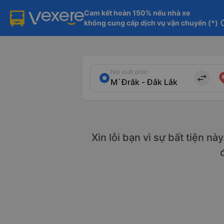
Cam kết hoàn 150% nếu nhà xe

không cung cấp dịch vụ vận chuyển (*)
in
Nơi xuất phát
import_export
Xin lỗi bạn vì sự bất tiện nà