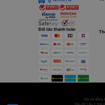
Đối tác thanh toán
Th
Địa chỉ đăng
Địa chỉ
:
Lầu 2, toà 