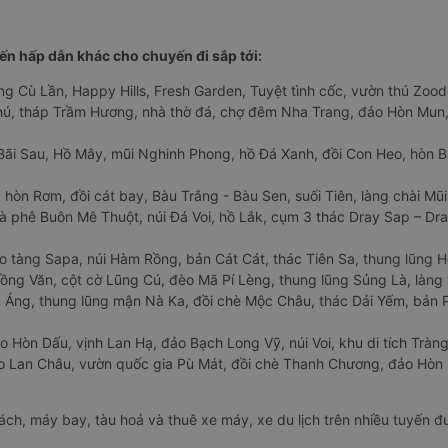
n hấp dẫn khác cho chuyến đi sắp tới:
ng Cù Lần, Happy Hills, Fresh Garden, Tuyệt tình cốc, vườn thú Zoodo
Phú, tháp Trầm Hương, nhà thờ đá, chợ đêm Nha Trang, đảo Hòn Mun,
Bãi Sau, Hồ Mây, mũi Nghinh Phong, hồ Đá Xanh, đồi Con Heo, hòn B
 hòn Rơm, đồi cát bay, Bàu Trắng - Bàu Sen, suối Tiên, làng chài Mũi
à phê Buôn Mê Thuột, núi Đá Voi, hồ Lắk, cụm 3 thác Dray Sap – Dra
o tàng Sapa, núi Hàm Rồng, bản Cát Cát, thác Tiên Sa, thung lũng 
ng Văn, cột cờ Lũng Cú, đèo Mã Pí Lèng, thung lũng Sủng Là, làng 
Áng, thung lũng mận Nà Ka, đồi chè Mộc Châu, thác Dải Yếm, bản P
o Hòn Dấu, vịnh Lan Hạ, đảo Bạch Long Vỹ, núi Voi, khu di tích Tràng
ảo Lan Châu, vườn quốc gia Pù Mát, đồi chè Thanh Chương, đảo Hò
hách, máy bay, tàu hoả và thuê xe máy, xe du lịch trên nhiều tuyến 