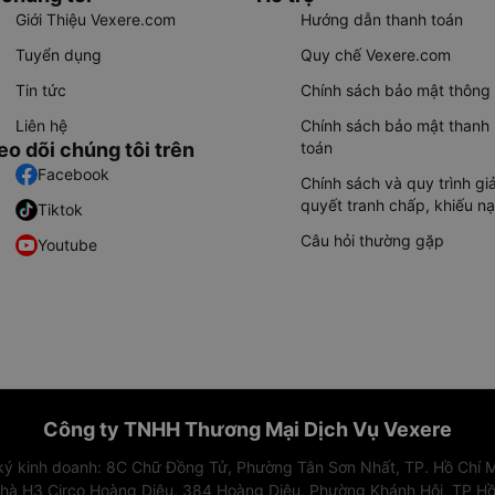
Giới Thiệu Vexere.com
Hướng dẫn thanh toán
Tuyển dụng
Quy chế Vexere.com
Tin tức
Chính sách bảo mật thông 
Liên hệ
Chính sách bảo mật thanh
eo dõi chúng tôi trên
toán
Facebook
Chính sách và quy trình giả
quyết tranh chấp, khiếu nạ
Tiktok
Câu hỏi thường gặp
Youtube
Công ty TNHH Thương Mại Dịch Vụ Vexere
 ký kinh doanh: 8C Chữ Đồng Tử, Phường Tân Sơn Nhất, TP. Hồ Chí M
nhà H3 Circo Hoàng Diệu, 384 Hoàng Diệu, Phường Khánh Hội, TP Hồ