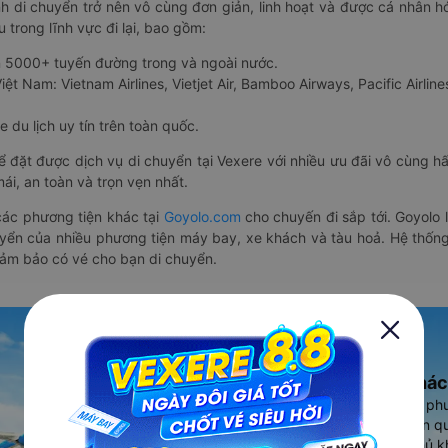
nh di chuyển trở nên vô cùng đơn giản, linh hoạt và được cá nhân h
 trong lĩnh vực đi lại, bao gồm:
n 5000+ tuyến đường trong và ngoài nước.
ệt Nam: Vietnam Airlines, Vietjet Air, Bamboo Airways, Pacific Airlines
 du lịch uy tín trên toàn quốc.
thể đặt được dịch vụ di chuyển tại Vexere với nhiều ưu đãi vô cùng 
i, an toàn và trọn vẹn nhất.
ác phương tiện khác tại
Goyolo.com
cho chuyến đi sắp tới. Goyolo
huyển của nhiều phương tiện máy bay, xe khách và tàu hoả. Hệ thống
đảm bảo có vé cho bạn di chuyển.
Ứng dụng đặt vé Xe khác
Vexere - ứng dụng đặt vé đa ph
cao, 5000+ tuyến đường toàn qu
vụ thuê xe máy, xe du lịch phủ k