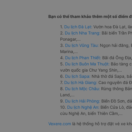
Bạn có thể tham khảo thêm một số điểm đế
1.
Du lịch Đà Lạt:
Vườn hoa Đà Lạt, là
2.
Du lịch Nha Trang:
Bãi biển Trần 
Ponagar,...
3.
Du lịch Vũng Tàu:
Ngọn hải đăng, 
Marina,...
4.
Du lịch Phan Thiết:
Bãi đá Ông Địa,
5.
Du lịch Buôn Ma Thuột:
Bảo tàng c
vườn quốc gia Chư Yang Shin,...
6.
Du lịch Sapa:
Nhà thờ đá Sapa, bả
7.
Du lịch Hà Giang:
Cao nguyên đá Đồ
8.
Du lịch Mộc Châu:
Rừng thông Bản 
Land,...
9.
Du lịch Hải Phòng:
Biển Đồ Sơn, đả
10.
Du lịch Nghệ An:
Biển Cửa Lò, đ
cừu Nghệ An, biển Thiên Cầm,...
Vexere.com
là hệ thống hỗ trợ đặt vé xe k