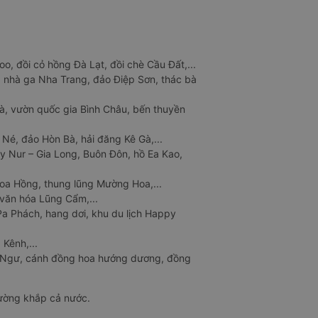
o, đồi cỏ hồng Đà Lạt, đồi chè Cầu Đất,...
 nhà ga Nha Trang, đảo Điệp Sơn, thác bà
à, vườn quốc gia Bình Châu, bến thuyền
 Né, đảo Hòn Bà, hải đăng Kê Gà,...
y Nur – Gia Long, Buôn Đôn, hồ Ea Kao,
Hoa Hồng, thung lũng Mường Hoa,...
văn hóa Lũng Cẩm,...
a Phách, hang dơi, khu du lịch Happy
 Kênh,...
n Ngư, cánh đồng hoa hướng dương, đồng
đường khắp cả nước.