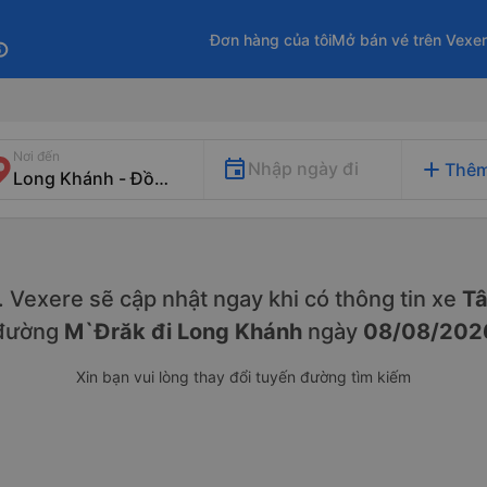
Đơn hàng của tôi
Mở bán vé trên Vexe
fo
Nơi đến
add
Nhập ngày đi
Thêm
y. Vexere sẽ cập nhật ngay khi có thông tin xe
Tâ
đường
M`Đrăk đi Long Khánh
ngày
08/08/202
Xin bạn vui lòng thay đổi tuyến đường tìm kiếm