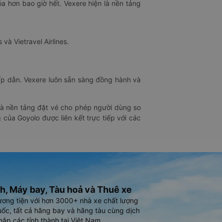
óa hơn bao giờ hết. Vexere hiện là nền tảng
 và Vietravel Airlines.
hấp dẫn. Vexere luôn sẵn sàng đồng hành và
 là nền tảng đặt vé cho phép người dùng so
 của Goyolo được liên kết trực tiếp với các
h, Máy bay, Tàu hoả và Thuê xe
ương tiện với hơn 3000+ nhà xe chất lượng
ốc, tất cả hãng bay và hãng tàu cùng dịch
hắp các tỉnh thành tại Việt Nam.