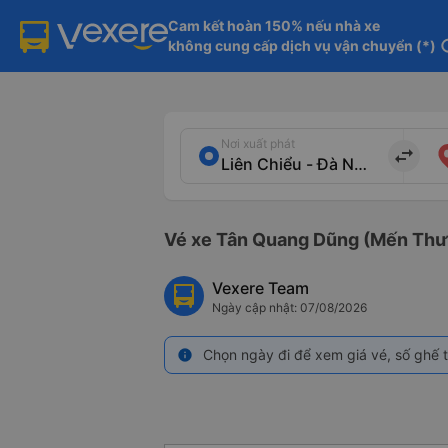
Cam kết hoàn 150% nếu nhà xe

không cung cấp dịch vụ vận chuyển (*)
in
Nơi xuất phát
import_export
Vé xe Tân Quang Dũng (Mến Thươn
Vexere Team
Ngày cập nhật: 07/08/2026
Chọn ngày đi để xem giá vé, số ghế t
info