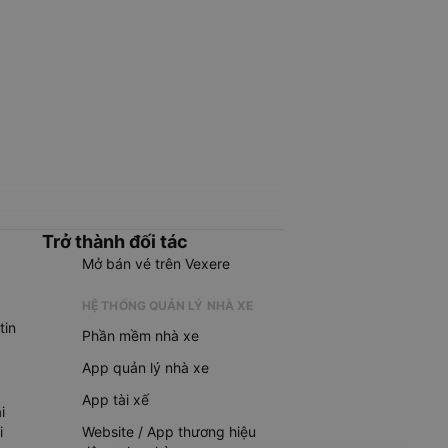
Trở thành đối tác
Mở bán vé trên Vexere
HỆ THỐNG QUẢN LÝ NHÀ XE
tin
Phần mềm nhà xe
App quản lý nhà xe
App tài xế
i
i
Website / App thương hiệu