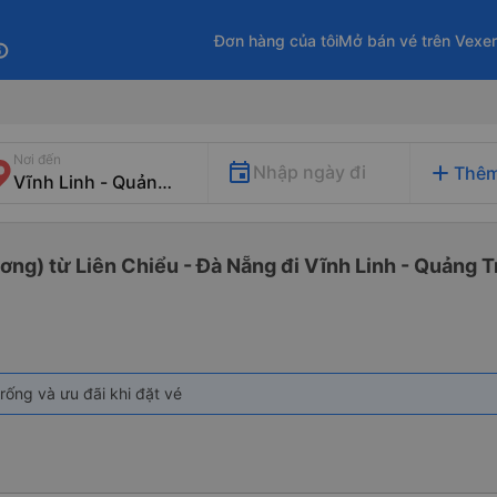
Đơn hàng của tôi
Mở bán vé trên Vexe
fo
Nơi đến
add
Nhập ngày đi
Thêm
g) từ Liên Chiểu - Đà Nẵng đi Vĩnh Linh - Quảng Tr
rống và ưu đãi khi đặt vé