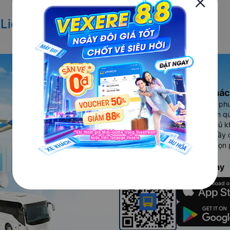
 Liên Chiểu đi Vĩnh Linh
Ứng dụng đặt vé Xe khác
Vexere - ứng dụng đặt vé đa ph
cao, 5000+ tuyến đường toàn qu
vụ thuê xe máy, xe du lịch phủ k
Ứng dụng hiển thị thông tin đầy 
người dùng so sánh và lựa chọn 
chóng và phù hợp nhất.
Tải ứng dụng Vexere ngay