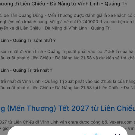
ơng đi Liên Chiểu - Đà Nẵng từ Vĩnh Linh - Quảng Trị
.3/5 xe Tân Quang Dũng - Mến Thương được đánh giá là xe khách có c
i nghiệm của khách hàng. Với giá vé chỉ từ 240000 đ và các tiện ích
n xe đi Liên Chiểu - Đà Nẵng đi Vĩnh Linh - Quảng Trị.
inh - Quảng Trị sớm nhất ?
m nhất đi Vĩnh Linh - Quảng Trị xuất phát vào lúc 21:58 là của 
 xuất phát ở Liên Chiểu - Đà Nẵng lúc 21:58 và dự kiến sẽ trả khách
nh - Quảng Trị trễ nhất ?
ễ nhất đi Vĩnh Linh - Quảng Trị xuất phát vào lúc 21:58 là của h
 xuất phát ở Liên Chiểu - Đà Nẵng lúc 21:58 tại Liên Chiểu - Đà Nẵ
g (Mến Thương) Tết 2027 từ Liên Chiểu
27 từ Liên Chiểu đi Vĩnh Linh vẫn chưa được công bố. Vexere.com 
ày giờ bán vé của các hãng xe khách đi tuyến đường Liên Chiểu - Vĩnh