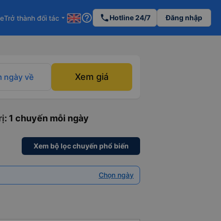
help_outline
phone
Hotline 24/7
Đăng nhập
re
Trở thành đối tác
arrow_drop_down
Xem giá
 ngày về
ị
: 1 chuyến mỗi ngày
Xem bộ lọc chuyến phổ biến
Chọn ngày