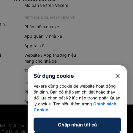
Mở bán vé trên Vexere
HỆ THỐNG QUẢN LÝ NHÀ XE
tin
Phần mềm nhà xe
App quản lý nhà xe
App tài xế
i
i
Website / App thương hiệu
riêng cho nhà xe
Tổng đài AI
close
Sử dụng cookie
HỆ THỐNG QUẢN LÝ HÀNG HOÁ
Vexere dùng cookie để website hoạt động
Phần mềm quản lý hàng hoá
ổn định. Bạn có thể xem chi tiết hoặc thay
đổi lựa chọn bất kỳ lúc nào trong phần Quản
App quản lý hàng hoá
lý cookie. Tìm hiểu thêm trong
Chính sách
Cookie
.
Chấp nhận tất cả
inh, Việt Nam
 Chí Minh, Việt Nam