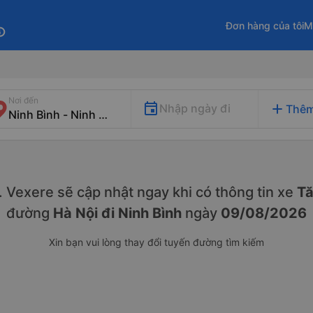
Đơn hàng của tôi
M
fo
Nơi đến
add
Nhập ngày đi
Thêm
y. Vexere sẽ cập nhật ngay khi có thông tin xe
Tă
đường
Hà Nội đi Ninh Bình
ngày
09/08/2026
Xin bạn vui lòng thay đổi tuyến đường tìm kiếm