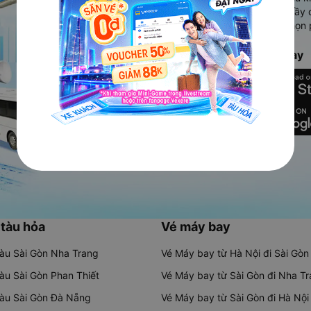
Ứng dụng hiển thị thông tin đầy 
người dùng so sánh và lựa chọn 
chóng và phù hợp nhất.
Tải ứng dụng Vexere ngay
 tàu hỏa
Vé máy bay
tàu Sài Gòn Nha Trang
Vé Máy bay từ Hà Nội đi Sài Gòn
tàu Sài Gòn Phan Thiết
Vé Máy bay từ Sài Gòn đi Nha T
tàu Sài Gòn Đà Nẵng
Vé Máy bay từ Sài Gòn đi Hà Nội