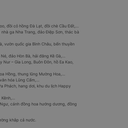
o, đồi cỏ hồng Đà Lạt, đồi chè Cầu Đất,...
 nhà ga Nha Trang, đảo Điệp Sơn, thác bà
à, vườn quốc gia Bình Châu, bến thuyền
 Né, đảo Hòn Bà, hải đăng Kê Gà,...
y Nur – Gia Long, Buôn Đôn, hồ Ea Kao,
Hoa Hồng, thung lũng Mường Hoa,...
văn hóa Lũng Cẩm,...
a Phách, hang dơi, khu du lịch Happy
 Kênh,...
n Ngư, cánh đồng hoa hướng dương, đồng
đường khắp cả nước.