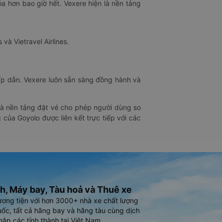
óa hơn bao giờ hết. Vexere hiện là nền tảng
 và Vietravel Airlines.
hấp dẫn. Vexere luôn sẵn sàng đồng hành và
 là nền tảng đặt vé cho phép người dùng so
 của Goyolo được liên kết trực tiếp với các
h, Máy bay, Tàu hoả và Thuê xe
ương tiện với hơn 3000+ nhà xe chất lượng
ốc, tất cả hãng bay và hãng tàu cùng dịch
hắp các tỉnh thành tại Việt Nam.