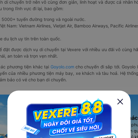
nh di chuyển trở nên vô cùng đơn giản, linh hoạt và được cá nhân h
 trong lĩnh vực đi lại, bao gồm:
n 5000+ tuyến đường trong và ngoài nước.
ệt Nam: Vietnam Airlines, Vietjet Air, Bamboo Airways, Pacific Airlines
 du lịch uy tín trên toàn quốc.
thể đặt được dịch vụ di chuyển tại Vexere với nhiều ưu đãi vô cùng 
i, an toàn và trọn vẹn nhất.
ác phương tiện khác tại
Goyolo.com
cho chuyến đi sắp tới. Goyolo
huyển của nhiều phương tiện máy bay, xe khách và tàu hoả. Hệ thống
đảm bảo có vé cho bạn di chuyển.
Ứng dụng đặt vé Xe khác
Vexere - ứng dụng đặt vé đa ph
cao, 5000+ tuyến đường toàn qu
vụ thuê xe máy, xe du lịch phủ k