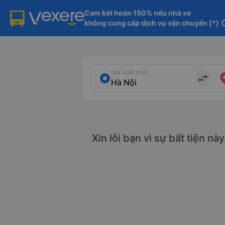
Cam kết hoàn 150% nếu nhà xe

không cung cấp dịch vụ vận chuyển (*)
in
Nơi xuất phát
import_export
Xin lỗi bạn vì sự bất tiện nà