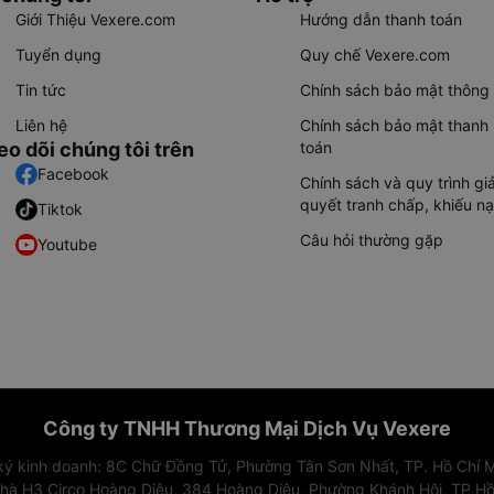
Giới Thiệu Vexere.com
Hướng dẫn thanh toán
Tuyển dụng
Quy chế Vexere.com
Tin tức
Chính sách bảo mật thông 
Liên hệ
Chính sách bảo mật thanh
eo dõi chúng tôi trên
toán
Facebook
Chính sách và quy trình giả
quyết tranh chấp, khiếu nạ
Tiktok
Câu hỏi thường gặp
Youtube
Công ty TNHH Thương Mại Dịch Vụ Vexere
 ký kinh doanh: 8C Chữ Đồng Tử, Phường Tân Sơn Nhất, TP. Hồ Chí M
nhà H3 Circo Hoàng Diệu, 384 Hoàng Diệu, Phường Khánh Hội, TP Hồ