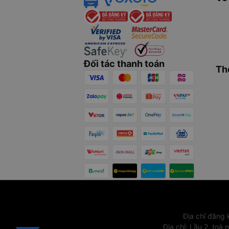
Đối tác thanh toán
Th
Địa chỉ đăng
Địa chỉ
:
Lầu 2, toà 