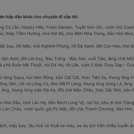
n hấp dẫn khác cho chuyến đi sắp tới:
ng Cù Lần, Happy Hills, Fresh Garden, Tuyệt tình cốc, vườn thú Zoodo
Phú, tháp Trầm Hương, nhà thờ đá, chợ đêm Nha Trang, đảo Hòn Mun,
Bãi Sau, Hồ Mây, mũi Nghinh Phong, hồ Đá Xanh, đồi Con Heo, hòn B
 hòn Rơm, đồi cát bay, Bàu Trắng - Bàu Sen, suối Tiên, làng chài Mũi
à phê Buôn Mê Thuột, núi Đá Voi, hồ Lắk, cụm 3 thác Dray Sap – Dra
o tàng Sapa, núi Hàm Rồng, bản Cát Cát, thác Tiên Sa, thung lũng 
ng Văn, cột cờ Lũng Cú, đèo Mã Pí Lèng, thung lũng Sủng Là, làng 
Áng, thung lũng mận Nà Ka, đồi chè Mộc Châu, thác Dải Yếm, bản P
o Hòn Dấu, vịnh Lan Hạ, đảo Bạch Long Vỹ, núi Voi, khu di tích Tràng
ảo Lan Châu, vườn quốc gia Pù Mát, đồi chè Thanh Chương, đảo Hò
hách, máy bay, tàu hoả và thuê xe máy, xe du lịch trên nhiều tuyến 