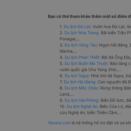
Bạn có thể tham khảo thêm một số điểm đế
1.
Du lịch Đà Lạt:
Vườn hoa Đà Lạt, là
2.
Du lịch Nha Trang:
Bãi biển Trần 
Ponagar,...
3.
Du lịch Vũng Tàu:
Ngọn hải đăng, 
Marina,...
4.
Du lịch Phan Thiết:
Bãi đá Ông Địa,
5.
Du lịch Buôn Ma Thuột:
Bảo tàng c
vườn quốc gia Chư Yang Shin,...
6.
Du lịch Sapa:
Nhà thờ đá Sapa, bả
7.
Du lịch Hà Giang:
Cao nguyên đá Đồ
8.
Du lịch Mộc Châu:
Rừng thông Bản 
Land,...
9.
Du lịch Hải Phòng:
Biển Đồ Sơn, đả
10.
Du lịch Nghệ An:
Biển Cửa Lò, đ
cừu Nghệ An, biển Thiên Cầm,...
Vexere.com
là hệ thống hỗ trợ đặt vé xe k