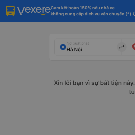
Cam kết hoàn 150% nếu nhà xe

không cung cấp dịch vụ vận chuyển (*)
in
Nơi xuất phát
import_export
Xin lỗi bạn vì sự bất tiện nà
t