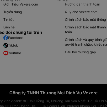
Giới Thiệu Vexere.com
Hướng dẫn thanh toán
Tuyển dụng
Quy chế Vexere.com
Tin tức
Chính sách bảo mật thông 
Liên hệ
Chính sách bảo mật thanh
eo dõi chúng tôi trên
toán
Facebook
Chính sách và quy trình giả
quyết tranh chấp, khiếu nạ
Tiktok
Câu hỏi thường gặp
Youtube
Công ty TNHH Thương Mại Dịch Vụ Vexere
 ký kinh doanh: 8C Chữ Đồng Tử, Phường Tân Sơn Nhất, TP. Hồ Chí M
nhà H3 Circo Hoàng Diệu, 384 Hoàng Diệu, Phường Khánh Hội, TP Hồ