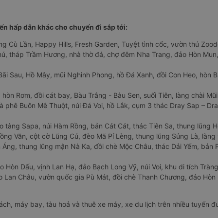
n hấp dẫn khác cho chuyến đi sắp tới:
ng Cù Lần, Happy Hills, Fresh Garden, Tuyệt tình cốc, vườn thú Zoodo
Phú, tháp Trầm Hương, nhà thờ đá, chợ đêm Nha Trang, đảo Hòn Mun,
Bãi Sau, Hồ Mây, mũi Nghinh Phong, hồ Đá Xanh, đồi Con Heo, hòn B
 hòn Rơm, đồi cát bay, Bàu Trắng - Bàu Sen, suối Tiên, làng chài Mũi
à phê Buôn Mê Thuột, núi Đá Voi, hồ Lắk, cụm 3 thác Dray Sap – Dra
o tàng Sapa, núi Hàm Rồng, bản Cát Cát, thác Tiên Sa, thung lũng 
ng Văn, cột cờ Lũng Cú, đèo Mã Pí Lèng, thung lũng Sủng Là, làng 
Áng, thung lũng mận Nà Ka, đồi chè Mộc Châu, thác Dải Yếm, bản P
o Hòn Dấu, vịnh Lan Hạ, đảo Bạch Long Vỹ, núi Voi, khu di tích Tràng
ảo Lan Châu, vườn quốc gia Pù Mát, đồi chè Thanh Chương, đảo Hò
hách, máy bay, tàu hoả và thuê xe máy, xe du lịch trên nhiều tuyến 