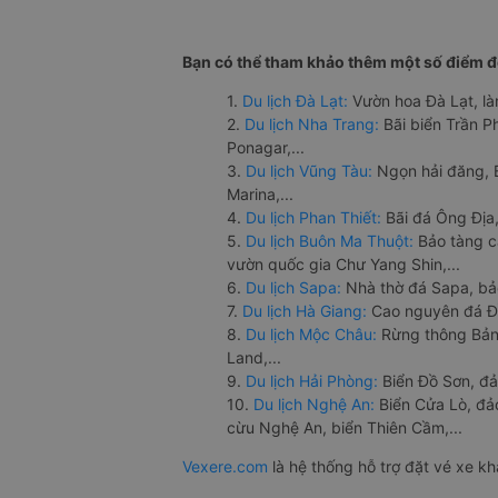
Bạn có thể tham khảo thêm một số điểm đế
1.
Du lịch Đà Lạt:
Vườn hoa Đà Lạt, là
2.
Du lịch Nha Trang:
Bãi biển Trần 
Ponagar,...
3.
Du lịch Vũng Tàu:
Ngọn hải đăng, 
Marina,...
4.
Du lịch Phan Thiết:
Bãi đá Ông Địa,
5.
Du lịch Buôn Ma Thuột:
Bảo tàng c
vườn quốc gia Chư Yang Shin,...
6.
Du lịch Sapa:
Nhà thờ đá Sapa, bả
7.
Du lịch Hà Giang:
Cao nguyên đá Đồ
8.
Du lịch Mộc Châu:
Rừng thông Bản 
Land,...
9.
Du lịch Hải Phòng:
Biển Đồ Sơn, đả
10.
Du lịch Nghệ An:
Biển Cửa Lò, đ
cừu Nghệ An, biển Thiên Cầm,...
Vexere.com
là hệ thống hỗ trợ đặt vé xe k