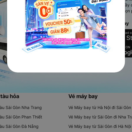
Ứng dụng hiển thị thông tin đầy 
người dùng so sánh và lựa chọn 
chóng và phù hợp nhất.
Tải ứng dụng Vexere ngay
 tàu hỏa
Vé máy bay
tàu Sài Gòn Nha Trang
Vé Máy bay từ Hà Nội đi Sài Gòn
tàu Sài Gòn Phan Thiết
Vé Máy bay từ Sài Gòn đi Nha T
tàu Sài Gòn Đà Nẵng
Vé Máy bay từ Sài Gòn đi Hà Nội