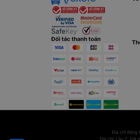
Đối tác thanh toán
Th
Địa chỉ đăng
Địa chỉ
:
Lầu 2, toà 