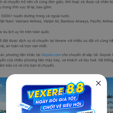
nh di chuyển trở nên vô cùng đơn giản, linh hoạt và được cá nhân h
 trong lĩnh vực đi lại, bao gồm:
n 5000+ tuyến đường trong và ngoài nước.
ệt Nam: Vietnam Airlines, Vietjet Air, Bamboo Airways, Pacific Airlines
 du lịch uy tín trên toàn quốc.
thể đặt được dịch vụ di chuyển tại Vexere với nhiều ưu đãi vô cùng 
i, an toàn và trọn vẹn nhất.
ác phương tiện khác tại
Goyolo.com
cho chuyến đi sắp tới. Goyolo
huyển của nhiều phương tiện máy bay, xe khách và tàu hoả. Hệ thống
đảm bảo có vé cho bạn di chuyển.
Ứng dụng đặt vé Xe khác
Vexere - ứng dụng đặt vé đa ph
cao, 5000+ tuyến đường toàn qu
vụ thuê xe máy, xe du lịch phủ k