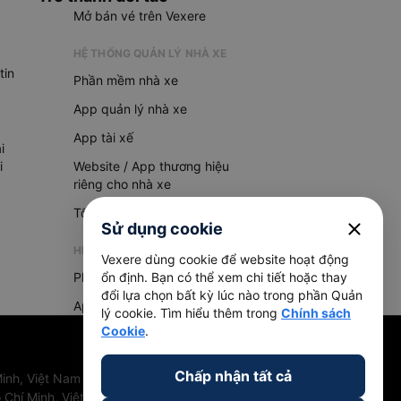
Mở bán vé trên Vexere
HỆ THỐNG QUẢN LÝ NHÀ XE
tin
Phần mềm nhà xe
App quản lý nhà xe
App tài xế
i
i
Website / App thương hiệu
riêng cho nhà xe
Tổng đài AI
close
Sử dụng cookie
HỆ THỐNG QUẢN LÝ HÀNG HOÁ
Vexere dùng cookie để website hoạt động
Phần mềm quản lý hàng hoá
ổn định. Bạn có thể xem chi tiết hoặc thay
đổi lựa chọn bất kỳ lúc nào trong phần Quản
App quản lý hàng hoá
lý cookie. Tìm hiểu thêm trong
Chính sách
Cookie
.
Chấp nhận tất cả
inh, Việt Nam
 Chí Minh, Việt Nam