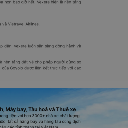
óa hơn bao giờ hết. Vexere hiện là nền tảng
 và Vietravel Airlines.
hấp dẫn. Vexere luôn sẵn sàng đồng hành và
 là nền tảng đặt vé cho phép người dùng so
 của Goyolo được liên kết trực tiếp với các
h, Máy bay, Tàu hoả và Thuê xe
ương tiện với hơn 3000+ nhà xe chất lượng
ốc, tất cả hãng bay và hãng tàu cùng dịch
hắp các tỉnh thành tại Việt Nam.