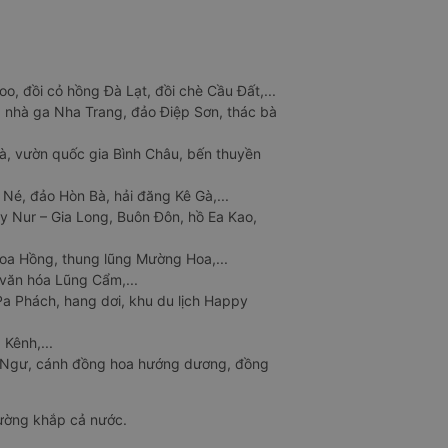
o, đồi cỏ hồng Đà Lạt, đồi chè Cầu Đất,...
 nhà ga Nha Trang, đảo Điệp Sơn, thác bà
à, vườn quốc gia Bình Châu, bến thuyền
 Né, đảo Hòn Bà, hải đăng Kê Gà,...
y Nur – Gia Long, Buôn Đôn, hồ Ea Kao,
Hoa Hồng, thung lũng Mường Hoa,...
văn hóa Lũng Cẩm,...
a Phách, hang dơi, khu du lịch Happy
 Kênh,...
n Ngư, cánh đồng hoa hướng dương, đồng
đường khắp cả nước.