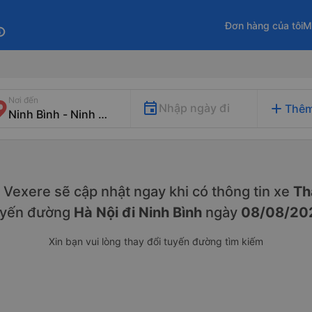
Đơn hàng của tôi
M
fo
Nơi đến
add
Nhập ngày đi
Thêm
y. Vexere sẽ cập nhật ngay khi có thông tin xe
Thá
uyến đường
Hà Nội đi Ninh Bình
ngày
08/08/20
Xin bạn vui lòng thay đổi tuyến đường tìm kiếm