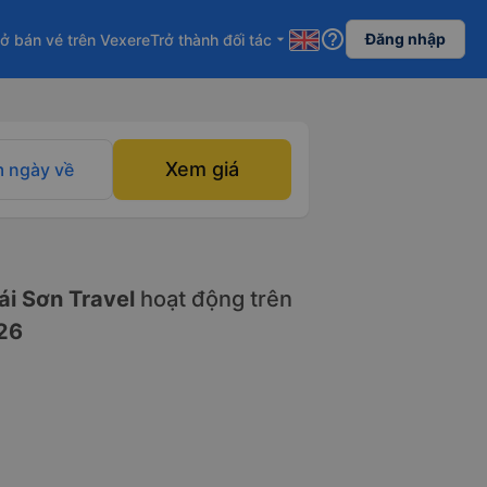
help_outline
Đăng nhập
ở bán vé trên Vexere
Trở thành đối tác
arrow_drop_down
Xem giá
 ngày về
i Sơn Travel
hoạt động trên
26