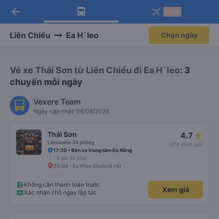
arrow_back
Tải app Vexere ngay!
Tải app Vexere
-30k
Mở app
Mở app
Nhận ưu đãi thành viên độc
-30k/ghế khi đặt vé máy bay qua
quyền
app
Liên Chiểu
Ea H`leo
Chọn ngày
Vé xe Thái Sơn từ Liên Chiểu đi Ea H`leo
: 3
chuyến mỗi ngày
Vexere Team
Ngày cập nhật: 06/08/2026
Thái Sơn
4.7
Limousine 34 phòng
(376 đánh giá)
17:30 • Bến xe trung tâm Đà Nẵng
9 giờ 30 phút
03:00 • Ea H'leo (Quốc lộ 14)
Không cần thanh toán trước
Xem giá
Xác nhận chỗ ngay lập tức