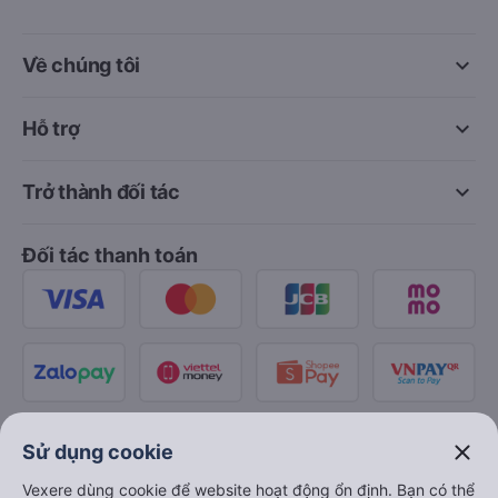
keyboard_arrow_down
Về chúng tôi
keyboard_arrow_down
Hỗ trợ
keyboard_arrow_down
Trở thành đối tác
Đối tác thanh toán
close
Sử dụng cookie
Vexere dùng cookie để website hoạt động ổn định. Bạn có thể