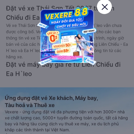
Đặt vé xe Thái Sơn Tết 2027 từ Liên
Chiểu đi Ea H`leo
Vé xe Thái Sơn tết 2027 từ Liên Chiểu đi Ea H`leo vẫn chưa
được công bố. Vexere.com sẽ sớm thông báo cho các bạn
thông tin vé xe Tết 2027 bao gồm giá vé, lịch trình, ngày giờ
bán vé của các hãng xe khách đi tuyến đường Liên Chiểu - Ea
H`leo và Ea H`leo - Liên Chiểu ngay khi có thông tin từ các
hãng xe.
Đặt vé máy bay giá rẻ từ Liên Chiểu đi
Ea H`leo
Ứng dụng đặt vé Xe khách, Máy bay,
Tàu hoả và Thuê xe
Vexere - ứng dụng đặt vé đa phương tiện với hơn 3000+ nhà
xe chất lượng cao, 5000+ tuyến đường toàn quốc, tất cả hãng
bay và hãng tàu cùng dịch vụ thuê xe máy, xe du lịch phủ
khắp các tỉnh thành tại Việt Nam.