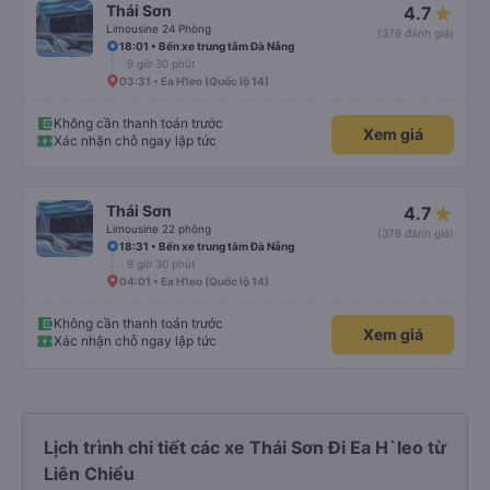
Thái Sơn
4.7
Limousine 24 Phòng
(376 đánh giá)
18:01 • Bến xe trung tâm Đà Nẵng
9 giờ 30 phút
03:31 • Ea H'leo (Quốc lộ 14)
Không cần thanh toán trước
Xem giá
Xác nhận chỗ ngay lập tức
Thái Sơn
4.7
Limousine 22 phòng
(376 đánh giá)
18:31 • Bến xe trung tâm Đà Nẵng
9 giờ 30 phút
04:01 • Ea H'leo (Quốc lộ 14)
Không cần thanh toán trước
Xem giá
Xác nhận chỗ ngay lập tức
Lịch trình chi tiết các xe Thái Sơn Đi Ea H`leo từ
Liên Chiểu