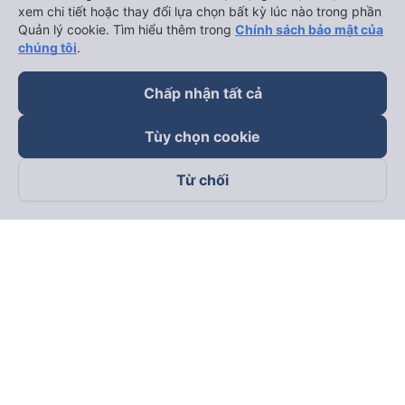
xem chi tiết hoặc thay đổi lựa chọn bất kỳ lúc nào trong phần
Quản lý cookie. Tìm hiểu thêm trong
Chính sách bảo mật của
chúng tôi
.
Chấp nhận tất cả
Tùy chọn cookie
Từ chối
Theo dõi chúng tôi trên
Facebook
Tiktok
Youtube
Công ty TNHH Thương Mại Dịch Vụ Vexere
Địa chỉ đăng ký kinh doanh: 8C Chữ Đồng Tử, Phường Tân
Sơn Nhất, TP. Hồ Chí Minh, Việt Nam
Địa chỉ
:
Lầu 2, toà nhà H3 Circo Hoàng Diệu, 384 Hoàng Diệu,
Phường Khánh Hội, TP Hồ Chí Minh, Việt Nam
Tầng 3, toà nhà 101 Láng Hạ, 101 Láng Hạ, Phường Láng, TP.