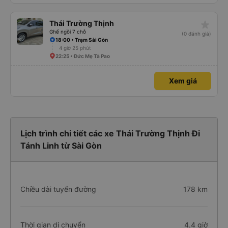
star_rate
Thái Trường Thịnh
Ghế ngồi 7 chỗ
(0 đánh giá)
18:00 • Trạm Sài Gòn
4 giờ 25 phút
22:25 • Đức Mẹ Tà Pao
Xem giá
Lịch trình chi tiết các xe Thái Trường Thịnh Đi
Tánh Linh từ Sài Gòn
Chiều dài tuyến đường
178 km
Thời gian di chuyển
4.4 giờ