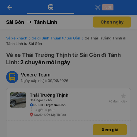
arrow_back
Tải app Vexere ngay!
Tải app Vexere
-30k
Mở app
Mở app
Nhận ưu đãi thành viên độc
-30k/ghế khi đặt vé máy bay qua
quyền
app
Sài Gòn
Tánh Linh
Chọn ngày
Vé xe khách
xe đi Bình Thuận từ Sài Gòn
xe Thái Trường Thịnh đi
Tánh Linh từ Sài Gòn
Vé xe Thái Trường Thịnh từ Sài Gòn đi Tánh
Linh
: 2 chuyến mỗi ngày
Vexere Team
Ngày cập nhật: 09/08/2026
star_rate
Thái Trường Thịnh
Ghế ngồi 7 chỗ
(0 đánh giá)
09:00 • Trạm Sài Gòn
4 giờ 25 phút
13:25 • Đức Mẹ Tà Pao
Xem giá