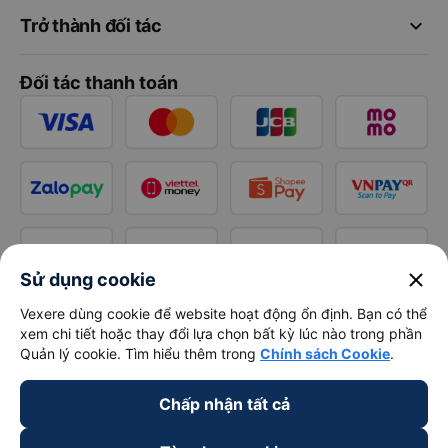
keyboard_arrow_down
Trở thành đối tác
Đối tác thanh toán
close
Sử dụng cookie
Vexere dùng cookie để website hoạt động ổn định. Bạn có thể
xem chi tiết hoặc thay đổi lựa chọn bất kỳ lúc nào trong phần
Quản lý cookie. Tìm hiểu thêm trong
Chính sách Cookie
.
Chấp nhận tất cả