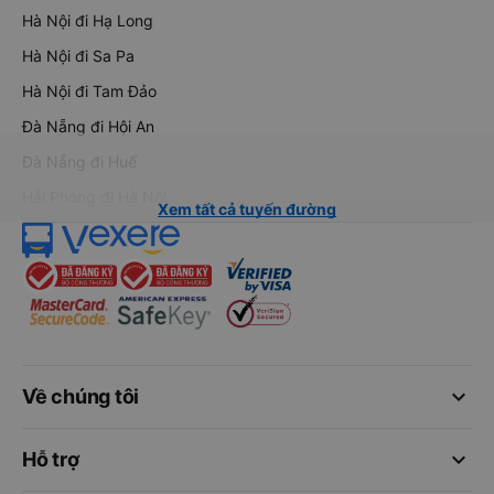
Hà Nội đi Hạ Long
Hà Nội đi Sa Pa
Hà Nội đi Tam Đảo
Đà Nẵng đi Hội An
Đà Nẵng đi Huế
Hải Phòng đi Hà Nội
Xem tất cả tuyến đường
keyboard_arrow_down
Về chúng tôi
keyboard_arrow_down
Hỗ trợ