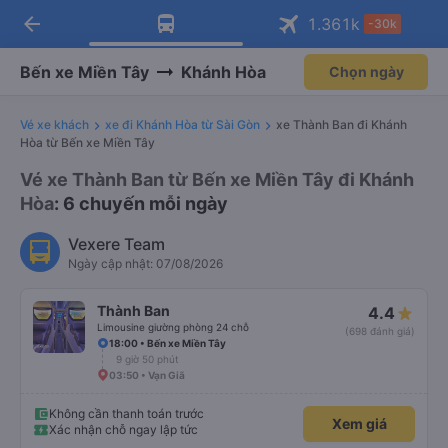
arrow_back
Tải app Vexere ngay!
Tải app Vexere
1.361
k
-30k
Mở app
Mở app
Nhận ưu đãi thành viên độc
-30k/ghế khi đặt vé máy bay qua
quyền
app
Bến xe Miền Tây
Khánh Hòa
Chọn ngày
Vé xe khách
xe đi Khánh Hòa từ Sài Gòn
xe Thành Ban đi Khánh
Hòa từ Bến xe Miền Tây
Vé xe Thành Ban từ Bến xe Miền Tây đi Khánh
Hòa
: 6 chuyến mỗi ngày
Vexere Team
Ngày cập nhật: 07/08/2026
Thành Ban
4.4
Limousine giường phòng 24 chỗ
(698 đánh giá)
18:00 • Bến xe Miền Tây
9 giờ 50 phút
03:50 • Vạn Giã
Không cần thanh toán trước
Xem giá
Xác nhận chỗ ngay lập tức