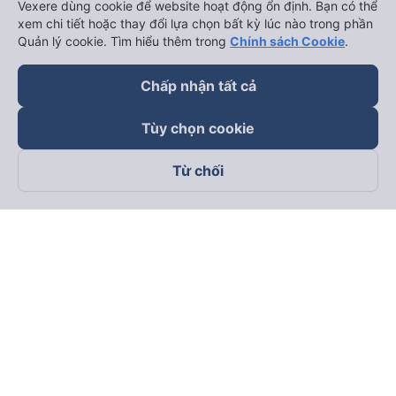
Vexere dùng cookie để website hoạt động ổn định. Bạn có thể
xem chi tiết hoặc thay đổi lựa chọn bất kỳ lúc nào trong phần
Quản lý cookie. Tìm hiểu thêm trong
Chính sách Cookie
.
Chấp nhận tất cả
Tùy chọn cookie
Từ chối
Theo dõi chúng tôi trên
Facebook
Tiktok
Youtube
Công ty TNHH Thương Mại Dịch Vụ Vexere
Địa chỉ đăng ký kinh doanh: 8C Chữ Đồng Tử, Phường Tân
Sơn Nhất, TP. Hồ Chí Minh, Việt Nam
Địa chỉ
:
Lầu 2, toà nhà H3 Circo Hoàng Diệu, 384 Hoàng Diệu,
Phường Khánh Hội, TP Hồ Chí Minh, Việt Nam
Tầng 3, toà nhà 101 Láng Hạ, 101 Láng Hạ, Phường Láng, TP.