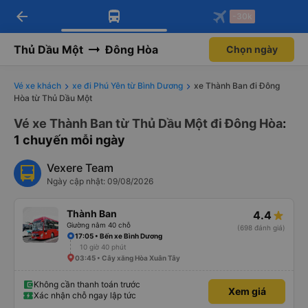
arrow_back
Tải app Vexere ngay!
Tải app Vexere
-30k
Mở app
Mở app
Nhận ưu đãi thành viên độc
-30k/ghế khi đặt vé máy bay qua
quyền
app
Thủ Dầu Một
Đông Hòa
Chọn ngày
Vé xe khách
xe đi Phú Yên từ Bình Dương
xe Thành Ban đi Đông
Hòa từ Thủ Dầu Một
Vé xe Thành Ban từ Thủ Dầu Một đi Đông Hòa
:
1 chuyến mỗi ngày
Vexere Team
Ngày cập nhật: 09/08/2026
Thành Ban
4.4
Giường nằm 40 chỗ
(698 đánh giá)
17:05 • Bến xe Bình Dương
10 giờ 40 phút
03:45 • Cây xăng Hòa Xuân Tây
Không cần thanh toán trước
Xem giá
Xác nhận chỗ ngay lập tức