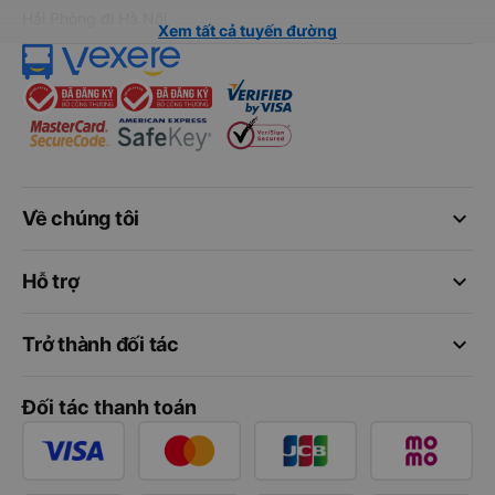
Hải Phòng đi Hà Nội
Xem tất cả tuyến đường
keyboard_arrow_down
Về chúng tôi
keyboard_arrow_down
Hỗ trợ
keyboard_arrow_down
Trở thành đối tác
Đối tác thanh toán