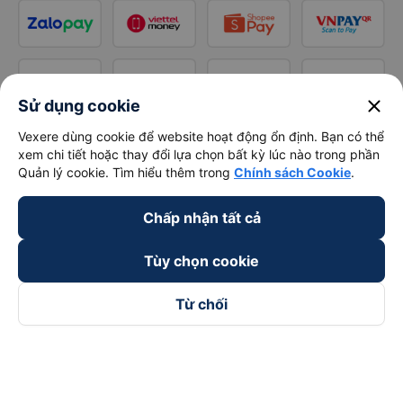
close
Sử dụng cookie
Vexere dùng cookie để website hoạt động ổn định. Bạn có thể
xem chi tiết hoặc thay đổi lựa chọn bất kỳ lúc nào trong phần
Quản lý cookie. Tìm hiểu thêm trong
Chính sách Cookie
.
Chấp nhận tất cả
Tùy chọn cookie
Từ chối
Theo dõi chúng tôi trên
Facebook
Tiktok
Youtube