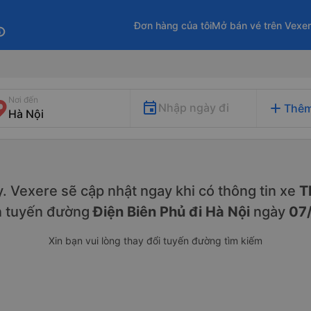
Đơn hàng của tôi
Mở bán vé trên Vexe
fo
Nơi đến
add
Nhập ngày đi
Thêm
ày. Vexere sẽ cập nhật ngay khi có thông tin xe
Th
n tuyến đường
Điện Biên Phủ đi Hà Nội
ngày
07
Xin bạn vui lòng thay đổi tuyến đường tìm kiếm