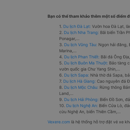
Bạn có thể tham khảo thêm một số điểm đế
1.
Du lịch Đà Lạt:
Vườn hoa Đà Lạt, là
2.
Du lịch Nha Trang:
Bãi biển Trần 
Ponagar,...
3.
Du lịch Vũng Tàu:
Ngọn hải đăng, 
Marina,...
4.
Du lịch Phan Thiết:
Bãi đá Ông Địa,
5.
Du lịch Buôn Ma Thuột:
Bảo tàng c
vườn quốc gia Chư Yang Shin,...
6.
Du lịch Sapa:
Nhà thờ đá Sapa, bả
7.
Du lịch Hà Giang:
Cao nguyên đá Đồ
8.
Du lịch Mộc Châu:
Rừng thông Bản 
Land,...
9.
Du lịch Hải Phòng:
Biển Đồ Sơn, đả
10.
Du lịch Nghệ An:
Biển Cửa Lò, đ
cừu Nghệ An, biển Thiên Cầm,...
Vexere.com
là hệ thống hỗ trợ đặt vé xe k