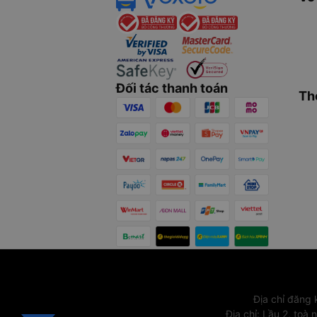
Đối tác thanh toán
Th
Địa chỉ đăng
Địa chỉ
:
Lầu 2, toà 