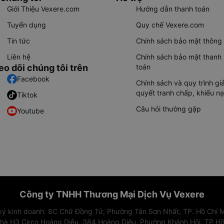
Giới Thiệu Vexere.com
Hướng dẫn thanh toán
Tuyển dụng
Quy chế Vexere.com
Tin tức
Chính sách bảo mật thông 
Liên hệ
Chính sách bảo mật thanh
eo dõi chúng tôi trên
toán
Facebook
Chính sách và quy trình giả
quyết tranh chấp, khiếu nạ
Tiktok
Câu hỏi thường gặp
Youtube
Công ty TNHH Thương Mại Dịch Vụ Vexere
 ký kinh doanh: 8C Chữ Đồng Tử, Phường Tân Sơn Nhất, TP. Hồ Chí M
nhà H3 Circo Hoàng Diệu, 384 Hoàng Diệu, Phường Khánh Hội, TP Hồ