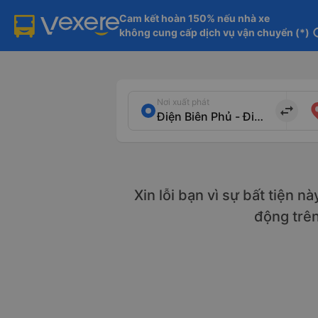
Cam kết hoàn 150% nếu nhà xe

không cung cấp dịch vụ vận chuyển (*)
in
Nơi xuất phát
import_export
Xin lỗi bạn vì sự bất tiện n
động trê