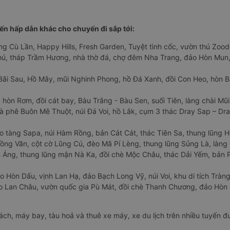
n hấp dẫn khác cho chuyến đi sắp tới:
ng Cù Lần, Happy Hills, Fresh Garden, Tuyệt tình cốc, vườn thú Zoodo
Phú, tháp Trầm Hương, nhà thờ đá, chợ đêm Nha Trang, đảo Hòn Mun,
Bãi Sau, Hồ Mây, mũi Nghinh Phong, hồ Đá Xanh, đồi Con Heo, hòn B
 hòn Rơm, đồi cát bay, Bàu Trắng - Bàu Sen, suối Tiên, làng chài Mũi
à phê Buôn Mê Thuột, núi Đá Voi, hồ Lắk, cụm 3 thác Dray Sap – Dra
o tàng Sapa, núi Hàm Rồng, bản Cát Cát, thác Tiên Sa, thung lũng 
ng Văn, cột cờ Lũng Cú, đèo Mã Pí Lèng, thung lũng Sủng Là, làng 
Áng, thung lũng mận Nà Ka, đồi chè Mộc Châu, thác Dải Yếm, bản P
o Hòn Dấu, vịnh Lan Hạ, đảo Bạch Long Vỹ, núi Voi, khu di tích Tràng
ảo Lan Châu, vườn quốc gia Pù Mát, đồi chè Thanh Chương, đảo Hò
hách, máy bay, tàu hoả và thuê xe máy, xe du lịch trên nhiều tuyến 