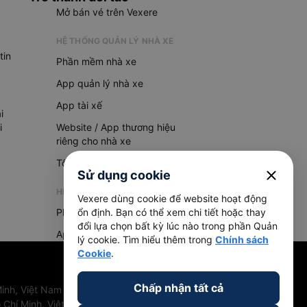
Mở bán vé trên Vexere
HỆ THỐNG QUẢN LÝ NHÀ XE
tin
Phần mềm nhà xe
App quản lý nhà xe
App tài xế
i
i
Website / App thương hiệu
riêng cho nhà xe
Tổng đài AI
close
Sử dụng cookie
HỆ THỐNG QUẢN LÝ HÀNG HOÁ
Vexere dùng cookie để website hoạt động
Phần mềm quản lý hàng hoá
ổn định. Bạn có thể xem chi tiết hoặc thay
đổi lựa chọn bất kỳ lúc nào trong phần Quản
App quản lý hàng hoá
lý cookie. Tìm hiểu thêm trong
Chính sách
Cookie
.
Chấp nhận tất cả
inh, Việt Nam
 Chí Minh, Việt Nam