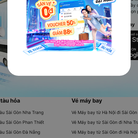
Ứng dụng hiển thị thông tin đầy 
người dùng so sánh và lựa chọn 
chóng và phù hợp nhất.
Tải ứng dụng Vexere ngay
 tàu hỏa
Vé máy bay
tàu Sài Gòn Nha Trang
Vé Máy bay từ Hà Nội đi Sài Gòn
tàu Sài Gòn Phan Thiết
Vé Máy bay từ Sài Gòn đi Nha T
tàu Sài Gòn Đà Nẵng
Vé Máy bay từ Sài Gòn đi Hà Nội