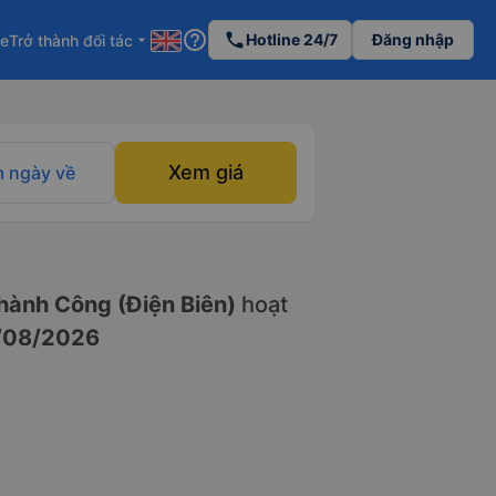
help_outline
phone
Hotline 24/7
Đăng nhập
re
Trở thành đối tác
arrow_drop_down
Xem giá
 ngày về
ành Công (Điện Biên)
hoạt
/08/2026