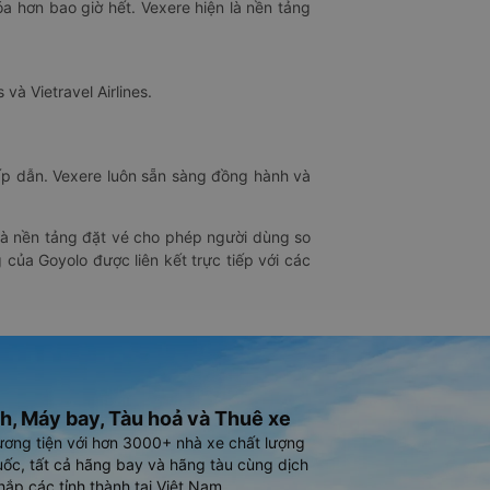
óa hơn bao giờ hết. Vexere hiện là nền tảng
 và Vietravel Airlines.
hấp dẫn. Vexere luôn sẵn sàng đồng hành và
 là nền tảng đặt vé cho phép người dùng so
 của Goyolo được liên kết trực tiếp với các
h, Máy bay, Tàu hoả và Thuê xe
ương tiện với hơn 3000+ nhà xe chất lượng
ốc, tất cả hãng bay và hãng tàu cùng dịch
hắp các tỉnh thành tại Việt Nam.