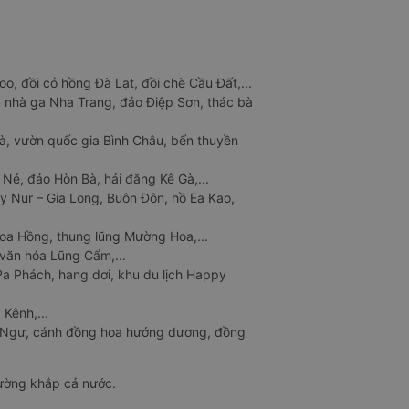
o, đồi cỏ hồng Đà Lạt, đồi chè Cầu Đất,...
 nhà ga Nha Trang, đảo Điệp Sơn, thác bà
à, vườn quốc gia Bình Châu, bến thuyền
 Né, đảo Hòn Bà, hải đăng Kê Gà,...
y Nur – Gia Long, Buôn Đôn, hồ Ea Kao,
Hoa Hồng, thung lũng Mường Hoa,...
văn hóa Lũng Cẩm,...
a Phách, hang dơi, khu du lịch Happy
 Kênh,...
n Ngư, cánh đồng hoa hướng dương, đồng
đường khắp cả nước.