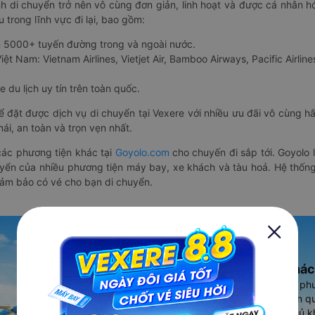
nh di chuyển trở nên vô cùng đơn giản, linh hoạt và được cá nhân h
 trong lĩnh vực đi lại, bao gồm:
n 5000+ tuyến đường trong và ngoài nước.
ệt Nam: Vietnam Airlines, Vietjet Air, Bamboo Airways, Pacific Airlines
 du lịch uy tín trên toàn quốc.
thể đặt được dịch vụ di chuyển tại Vexere với nhiều ưu đãi vô cùng 
i, an toàn và trọn vẹn nhất.
ác phương tiện khác tại
Goyolo.com
cho chuyến đi sắp tới. Goyolo
huyển của nhiều phương tiện máy bay, xe khách và tàu hoả. Hệ thống
đảm bảo có vé cho bạn di chuyển.
Ứng dụng đặt vé Xe khác
Vexere - ứng dụng đặt vé đa ph
cao, 5000+ tuyến đường toàn qu
vụ thuê xe máy, xe du lịch phủ k