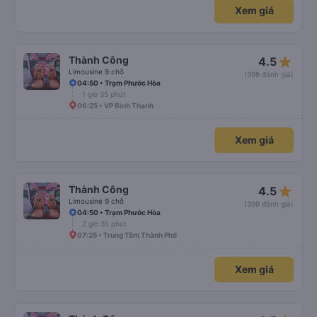
Xem giá
star_rate
Thành Công
4.5
Limousine 9 chỗ
(399 đánh giá)
04:50 • Trạm Phước Hòa
1 giờ 35 phút
06:25 • VP Bình Thạnh
Xem giá
star_rate
Thành Công
4.5
Limousine 9 chỗ
(399 đánh giá)
04:50 • Trạm Phước Hòa
2 giờ 35 phút
07:25 • Trung Tâm Thành Phố
Xem giá