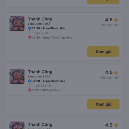
star_rate
Thành Công
4.5
Limousine 9 chỗ
(399 đánh giá)
04:20 • Trạm Phước Hòa
2 giờ 35 phút
06:55 • Trung Tâm Thành Phố
Xem giá
star_rate
Thành Công
4.5
Limousine 9 chỗ
(399 đánh giá)
04:20 • Trạm Phước Hòa
1 giờ 35 phút
05:55 • VP Bình Thạnh
Xem giá
star_rate
Thành Công
4.5