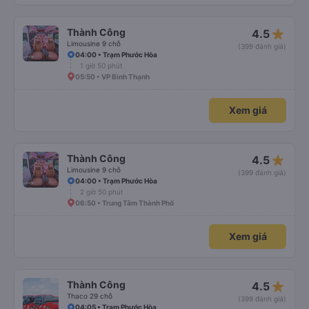
star_rate
Thành Công
4.5
Limousine 9 chỗ
(399 đánh giá)
04:00 • Trạm Phước Hòa
1 giờ 50 phút
05:50 • VP Bình Thạnh
Xem giá
star_rate
Thành Công
4.5
Limousine 9 chỗ
(399 đánh giá)
04:00 • Trạm Phước Hòa
2 giờ 50 phút
06:50 • Trung Tâm Thành Phố
Xem giá
star_rate
Thành Công
4.5
Thaco 29 chỗ
(399 đánh giá)
04:05 • Trạm Phước Hòa