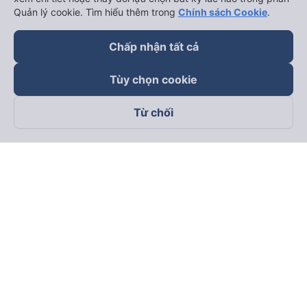
Quản lý cookie. Tìm hiểu thêm trong
Chính sách Cookie
.
Chấp nhận tất cả
Tùy chọn cookie
Từ chối
Theo dõi chúng tôi trên
Facebook
Tiktok
Youtube
Công ty TNHH Thương Mại Dịch Vụ Vexere
Địa chỉ đăng ký kinh doanh: 8C Chữ Đồng Tử, Phường Tân
Sơn Nhất, TP. Hồ Chí Minh, Việt Nam
Địa chỉ
:
Lầu 2, toà nhà H3 Circo Hoàng Diệu, 384 Hoàng Diệu,
Phường Khánh Hội, TP Hồ Chí Minh, Việt Nam
Tầng 3, toà nhà 101 Láng Hạ, 101 Láng Hạ, Phường Láng, TP.
Hà Nội, Việt Nam
Giấy chứng nhận ĐKKD số 0315133726 do Sở KH và ĐT TP.