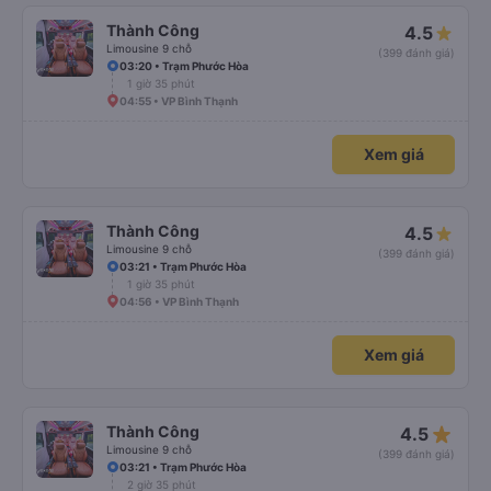
Thành Công
4.5
Limousine 9 chỗ
(399 đánh giá)
03:20 • Trạm Phước Hòa
1 giờ 35 phút
04:55 • VP Bình Thạnh
Xem giá
Thành Công
4.5
Limousine 9 chỗ
(399 đánh giá)
03:21 • Trạm Phước Hòa
1 giờ 35 phút
04:56 • VP Bình Thạnh
Xem giá
star_rate
Thành Công
4.5
Limousine 9 chỗ
(399 đánh giá)
03:21 • Trạm Phước Hòa
2 giờ 35 phút