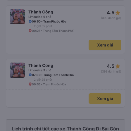
star_rate
Thành Công
4.5
Limousine 9 chỗ
(399 đánh giá)
06:50 • Trạm Phước Hòa
2 giờ 35 phút
09:25 • Trung Tâm Thành Phố
Xem giá
star_rate
Thành Công
4.5
Limousine 9 chỗ
(399 đánh giá)
07:30 • Trung Tâm Thành Phố
2 giờ 25 phút
09:55 • Trạm Phước Hòa
Xem giá
Lịch trình chi tiết các xe Thành Công Đi Sài Gòn