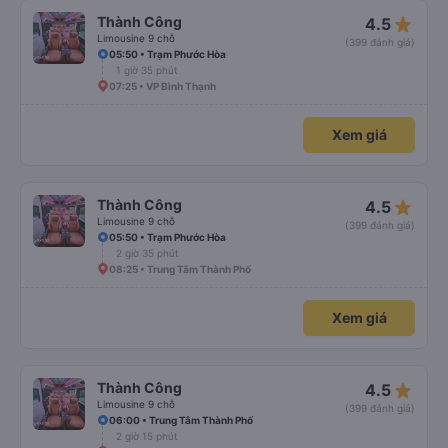
star_rate
Thành Công
4.5
Limousine 9 chỗ
(399 đánh giá)
05:50 • Trạm Phước Hòa
1 giờ 35 phút
07:25 • VP Bình Thạnh
Xem giá
star_rate
Thành Công
4.5
Limousine 9 chỗ
(399 đánh giá)
05:50 • Trạm Phước Hòa
2 giờ 35 phút
08:25 • Trung Tâm Thành Phố
Xem giá
star_rate
Thành Công
4.5
Limousine 9 chỗ
(399 đánh giá)
06:00 • Trung Tâm Thành Phố
2 giờ 15 phút