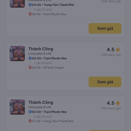
Limousine 9 chỗ
(399 đánh giá)
04:30 • Trung Tâm Thành Phố
2 giờ 25 phút
06:55 • Trạm Phước Hòa
Xem giá
star_rate
Thành Công
4.5
Limousine 9 chỗ
(399 đánh giá)
04:30 • Trạm Phước Hòa
1 giờ 50 phút
06:20 • VP Bình Thạnh
Xem giá
star_rate
Thành Công
4.5
Limousine 9 chỗ
(399 đánh giá)
04:30 • Trạm Phước Hòa
2 giờ 50 phút
07:20 • Trung Tâm Thành Phố