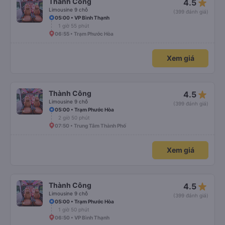
star_rate
Thành Công
4.5
Limousine 9 chỗ
(399 đánh giá)
05:00 • VP Bình Thạnh
1 giờ 55 phút
06:55 • Trạm Phước Hòa
Xem giá
star_rate
Thành Công
4.5
Limousine 9 chỗ
(399 đánh giá)
05:00 • Trạm Phước Hòa
2 giờ 50 phút
07:50 • Trung Tâm Thành Phố
Xem giá
star_rate
Thành Công
4.5
Limousine 9 chỗ
(399 đánh giá)
05:00 • Trạm Phước Hòa
1 giờ 50 phút
06:50 • VP Bình Thạnh