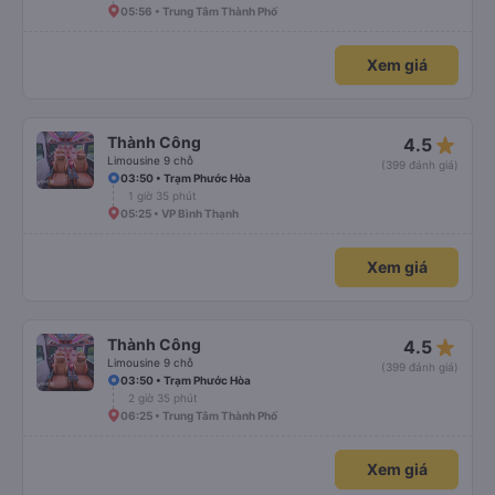
05:56 • Trung Tâm Thành Phố
Xem giá
star_rate
Thành Công
4.5
Limousine 9 chỗ
(399 đánh giá)
03:50 • Trạm Phước Hòa
1 giờ 35 phút
05:25 • VP Bình Thạnh
Xem giá
star_rate
Thành Công
4.5
Limousine 9 chỗ
(399 đánh giá)
03:50 • Trạm Phước Hòa
2 giờ 35 phút
06:25 • Trung Tâm Thành Phố
Xem giá