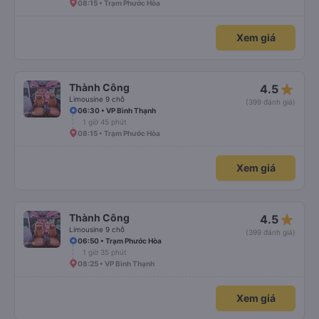
08:15 • Trạm Phước Hòa
Xem giá
star_rate
Thành Công
4.5
Limousine 9 chỗ
(399 đánh giá)
06:30 • VP Bình Thạnh
1 giờ 45 phút
08:15 • Trạm Phước Hòa
Xem giá
star_rate
Thành Công
4.5
Limousine 9 chỗ
(399 đánh giá)
06:50 • Trạm Phước Hòa
1 giờ 35 phút
08:25 • VP Bình Thạnh
Xem giá