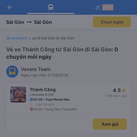
arrow_back
Tải app Vexere ngay!
Tải app Vexere
-30k
Mở app
Mở app
Nhận ưu đãi thành viên độc
-30k/ghế khi đặt vé máy bay qua
quyền
app
Sài Gòn
Sài Gòn
Chọn ngày
Vé xe khách
xe đi Sài Gòn từ Sài Gòn
Vé xe Thành Công từ Sài Gòn đi Sài Gòn
: 0
chuyến mỗi ngày
Vexere Team
Ngày cập nhật: 07/08/2026
Thành Công
4.5
Limousine 9 chỗ
(399 đánh giá)
03:20 • Trạm Phước Hòa
2 giờ 35 phút
05:55 • Trung Tâm Thành Phố
Xem giá