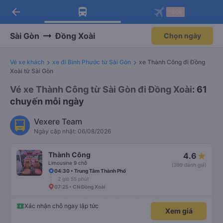
arrow_back
Tải app Vexere ngay!
Tải app Vexere
-30k
Mở app
Mở app
Nhận ưu đãi thành viên độc
-30k/ghế khi đặt vé máy bay qua
quyền
app
Sài Gòn
Đồng Xoài
Chọn ngày
Vé xe khách
xe đi Bình Phước từ Sài Gòn
xe Thành Công đi Đồng
Xoài từ Sài Gòn
Vé xe Thành Công từ Sài Gòn đi Đồng Xoài
: 61
chuyến mỗi ngày
Vexere Team
Ngày cập nhật: 06/08/2026
Thành Công
4.6
Limousine 9 chỗ
(399 đánh giá)
04:30 • Trung Tâm Thành Phố
2 giờ 55 phút
07:25 • CN Đồng Xoài
Xác nhận chỗ ngay lập tức
Xem giá