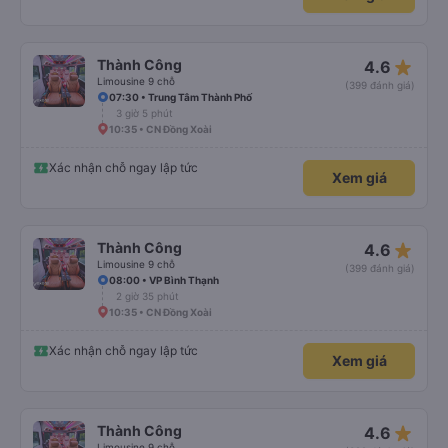
star_rate
Thành Công
4.6
Limousine 9 chỗ
(399 đánh giá)
07:30 • Trung Tâm Thành Phố
3 giờ 5 phút
10:35 • CN Đồng Xoài
Xác nhận chỗ ngay lập tức
Xem giá
star_rate
Thành Công
4.6
Limousine 9 chỗ
(399 đánh giá)
08:00 • VP Bình Thạnh
2 giờ 35 phút
10:35 • CN Đồng Xoài
Xác nhận chỗ ngay lập tức
Xem giá
star_rate
Thành Công
4.6
Limousine 9 chỗ