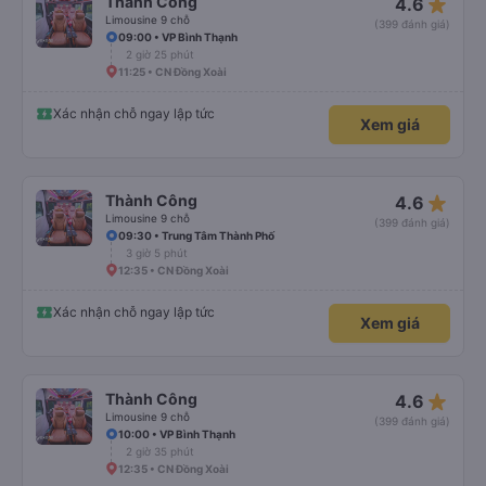
star_rate
Thành Công
4.6
Limousine 9 chỗ
(399 đánh giá)
09:00 • VP Bình Thạnh
2 giờ 25 phút
11:25 • CN Đồng Xoài
Xác nhận chỗ ngay lập tức
Xem giá
star_rate
Thành Công
4.6
Limousine 9 chỗ
(399 đánh giá)
09:30 • Trung Tâm Thành Phố
3 giờ 5 phút
12:35 • CN Đồng Xoài
Xác nhận chỗ ngay lập tức
Xem giá
star_rate
Thành Công
4.6
Limousine 9 chỗ
(399 đánh giá)
10:00 • VP Bình Thạnh
2 giờ 35 phút
12:35 • CN Đồng Xoài