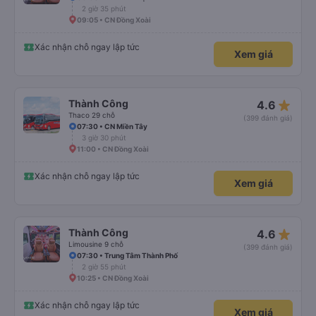
2 giờ 35 phút
09:05 • CN Đồng Xoài
Xác nhận chỗ ngay lập tức
Xem giá
star_rate
Thành Công
4.6
Thaco 29 chỗ
(399 đánh giá)
07:30 • CN Miền Tây
3 giờ 30 phút
11:00 • CN Đồng Xoài
Xác nhận chỗ ngay lập tức
Xem giá
star_rate
Thành Công
4.6
Limousine 9 chỗ
(399 đánh giá)
07:30 • Trung Tâm Thành Phố
2 giờ 55 phút
10:25 • CN Đồng Xoài
Xác nhận chỗ ngay lập tức
Xem giá