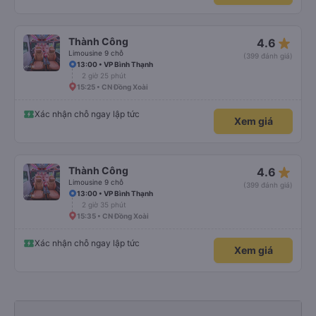
star_rate
Thành Công
4.6
Limousine 9 chỗ
(399 đánh giá)
13:00 • VP Bình Thạnh
2 giờ 25 phút
15:25 • CN Đồng Xoài
Xác nhận chỗ ngay lập tức
Xem giá
star_rate
Thành Công
4.6
Limousine 9 chỗ
(399 đánh giá)
13:00 • VP Bình Thạnh
2 giờ 35 phút
15:35 • CN Đồng Xoài
Xác nhận chỗ ngay lập tức
Xem giá