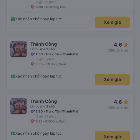
3 giờ 30 phút
16:00 • CN Đồng Xoài
Xác nhận chỗ ngay lập tức
Xem giá
star_rate
Thành Công
4.6
Limousine 9 chỗ
(399 đánh giá)
12:30 • Trung Tâm Thành Phố
3 giờ 5 phút
15:35 • CN Đồng Xoài
Xác nhận chỗ ngay lập tức
Xem giá
star_rate
Thành Công
4.6
Limousine 9 chỗ
(399 đánh giá)
12:30 • Trung Tâm Thành Phố
2 giờ 55 phút
15:25 • CN Đồng Xoài
Xác nhận chỗ ngay lập tức
Xem giá