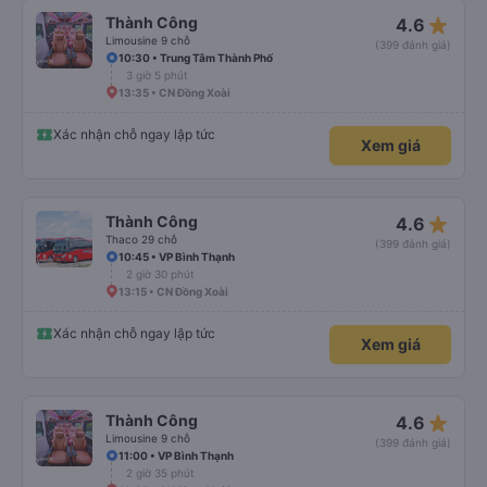
star_rate
Thành Công
4.6
Limousine 9 chỗ
(399 đánh giá)
10:30 • Trung Tâm Thành Phố
3 giờ 5 phút
13:35 • CN Đồng Xoài
Xác nhận chỗ ngay lập tức
Xem giá
star_rate
Thành Công
4.6
Thaco 29 chỗ
(399 đánh giá)
10:45 • VP Bình Thạnh
2 giờ 30 phút
13:15 • CN Đồng Xoài
Xác nhận chỗ ngay lập tức
Xem giá
star_rate
Thành Công
4.6
Limousine 9 chỗ
(399 đánh giá)
11:00 • VP Bình Thạnh
2 giờ 35 phút