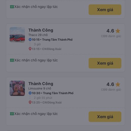
Xác nhận chỗ ngay lập tức
Xem giá
star_rate
Thành Công
4.6
Thaco 29 chỗ
(399 đánh giá)
10:15 • Trung Tâm Thành Phố
3 giờ
13:15 • CN Đồng Xoài
Xác nhận chỗ ngay lập tức
Xem giá
star_rate
Thành Công
4.6
Limousine 9 chỗ
(399 đánh giá)
10:30 • Trung Tâm Thành Phố
2 giờ 55 phút
13:25 • CN Đồng Xoài
Xác nhận chỗ ngay lập tức
Xem giá