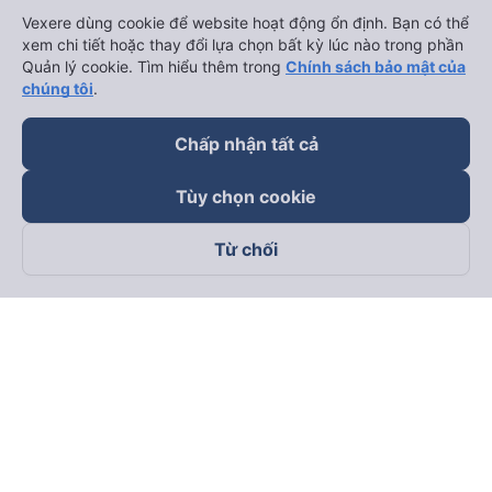
Vexere dùng cookie để website hoạt động ổn định. Bạn có thể
xem chi tiết hoặc thay đổi lựa chọn bất kỳ lúc nào trong phần
Quản lý cookie. Tìm hiểu thêm trong
Chính sách bảo mật của
chúng tôi
.
Chấp nhận tất cả
Tùy chọn cookie
Từ chối
Theo dõi chúng tôi trên
Facebook
Tiktok
Youtube
Công ty TNHH Thương Mại Dịch Vụ Vexere
Địa chỉ đăng ký kinh doanh: 8C Chữ Đồng Tử, Phường Tân
Sơn Nhất, TP. Hồ Chí Minh, Việt Nam
Địa chỉ
:
Lầu 2, toà nhà H3 Circo Hoàng Diệu, 384 Hoàng Diệu,
Phường Khánh Hội, TP Hồ Chí Minh, Việt Nam