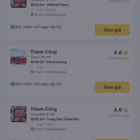
(399 đánh giá)
08:00 • VP Bình Thạnh
2 giờ 25 phút
10:25 • CN Đồng Xoài
Xác nhận chỗ ngay lập tức
Xem giá
star_rate
Thành Công
4.6
Thaco 29 chỗ
(399 đánh giá)
08:00 • CN An Sương
3 giờ
11:00 • CN Đồng Xoài
Xác nhận chỗ ngay lập tức
Xem giá
star_rate
Thành Công
4.6
Limousine 9 chỗ
(399 đánh giá)
08:30 • Trung Tâm Thành Phố
3 giờ 5 phút
11:35 • CN Đồng Xoài