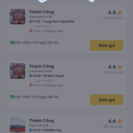
star_rate
Thành Công
4.6
Limousine 9 chỗ
(399 đánh giá)
11:30 • Trung Tâm Thành Phố
3 giờ 5 phút
14:35 • CN Đồng Xoài
Xác nhận chỗ ngay lập tức
Xem giá
star_rate
Thành Công
4.6
Limousine 9 chỗ
(399 đánh giá)
12:00 • VP Bình Thạnh
2 giờ 35 phút
14:35 • CN Đồng Xoài
Xác nhận chỗ ngay lập tức
Xem giá
star_rate
Thành Công
4.6
Thaco 29 chỗ
(399 đánh giá)
12:30 • CN Miền Tây