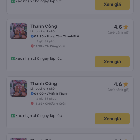
Xác nhận chỗ ngay lập tức
Xem giá
star_rate
Thành Công
4.6
Limousine 9 chỗ
(399 đánh giá)
08:30 • Trung Tâm Thành Phố
2 giờ 55 phút
11:25 • CN Đồng Xoài
Xác nhận chỗ ngay lập tức
Xem giá
star_rate
Thành Công
4.6
Limousine 9 chỗ
(399 đánh giá)
09:00 • VP Bình Thạnh
2 giờ 35 phút
11:35 • CN Đồng Xoài
Xác nhận chỗ ngay lập tức
Xem giá