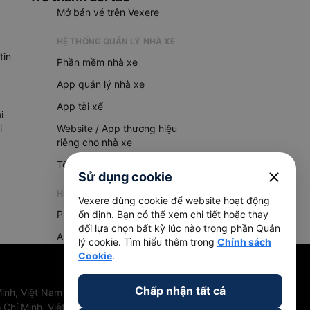
Mở bán vé trên Vexere
HỆ THỐNG QUẢN LÝ NHÀ XE
tin
Phần mềm nhà xe
App quản lý nhà xe
App tài xế
i
i
Website / App thương hiệu
riêng cho nhà xe
Tổng đài AI
close
Sử dụng cookie
HỆ THỐNG QUẢN LÝ HÀNG HOÁ
Vexere dùng cookie để website hoạt động
Phần mềm quản lý hàng hoá
ổn định. Bạn có thể xem chi tiết hoặc thay
đổi lựa chọn bất kỳ lúc nào trong phần Quản
App quản lý hàng hoá
lý cookie. Tìm hiểu thêm trong
Chính sách
Cookie
.
Chấp nhận tất cả
inh, Việt Nam
 Chí Minh, Việt Nam