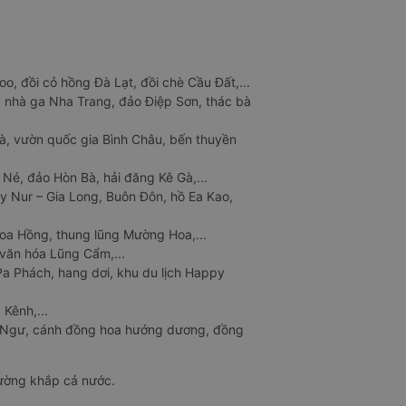
o, đồi cỏ hồng Đà Lạt, đồi chè Cầu Đất,...
 nhà ga Nha Trang, đảo Điệp Sơn, thác bà
à, vườn quốc gia Bình Châu, bến thuyền
 Né, đảo Hòn Bà, hải đăng Kê Gà,...
y Nur – Gia Long, Buôn Đôn, hồ Ea Kao,
Hoa Hồng, thung lũng Mường Hoa,...
văn hóa Lũng Cẩm,...
a Phách, hang dơi, khu du lịch Happy
 Kênh,...
n Ngư, cánh đồng hoa hướng dương, đồng
đường khắp cả nước.