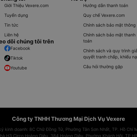
Giới Thiệu Vexere.com
Hướng dẫn thanh toán
Tuyển dụng
Quy chế Vexere.com
Tin tức
Chính sách bảo mật thông 
Liên hệ
Chính sách bảo mật thanh
eo dõi chúng tôi trên
toán
Facebook
Chính sách và quy trình giả
quyết tranh chấp, khiếu nạ
Tiktok
Câu hỏi thường gặp
Youtube
Công ty TNHH Thương Mại Dịch Vụ Vexere
 ký kinh doanh: 8C Chữ Đồng Tử, Phường Tân Sơn Nhất, TP. Hồ Chí M
nhà H3 Circo Hoàng Diệu, 384 Hoàng Diệu, Phường Khánh Hội, TP Hồ