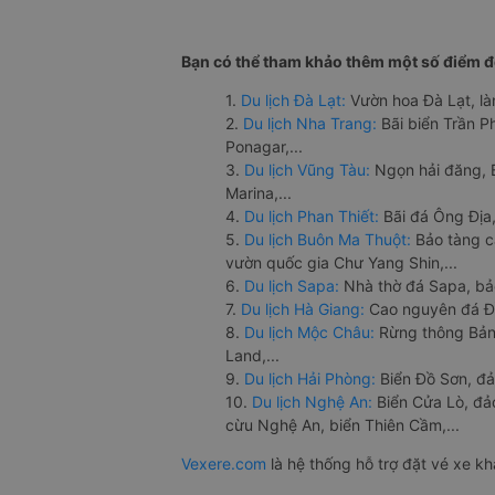
Bạn có thể tham khảo thêm một số điểm đế
1.
Du lịch Đà Lạt:
Vườn hoa Đà Lạt, là
2.
Du lịch Nha Trang:
Bãi biển Trần 
Ponagar,...
3.
Du lịch Vũng Tàu:
Ngọn hải đăng, 
Marina,...
4.
Du lịch Phan Thiết:
Bãi đá Ông Địa,
5.
Du lịch Buôn Ma Thuột:
Bảo tàng c
vườn quốc gia Chư Yang Shin,...
6.
Du lịch Sapa:
Nhà thờ đá Sapa, bả
7.
Du lịch Hà Giang:
Cao nguyên đá Đồ
8.
Du lịch Mộc Châu:
Rừng thông Bản 
Land,...
9.
Du lịch Hải Phòng:
Biển Đồ Sơn, đả
10.
Du lịch Nghệ An:
Biển Cửa Lò, đ
cừu Nghệ An, biển Thiên Cầm,...
Vexere.com
là hệ thống hỗ trợ đặt vé xe k