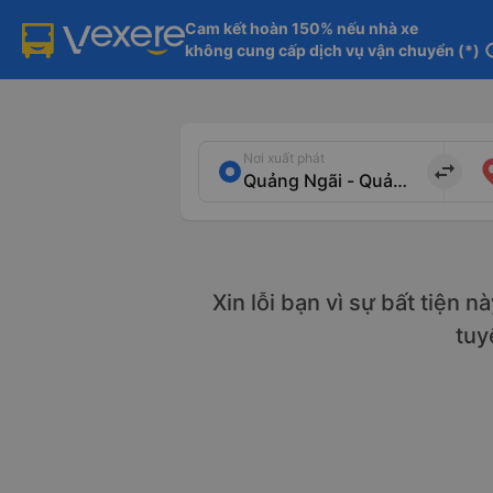
Cam kết hoàn 150% nếu nhà xe

không cung cấp dịch vụ vận chuyển (*)
in
Nơi xuất phát
import_export
Xin lỗi bạn vì sự bất tiện 
tu