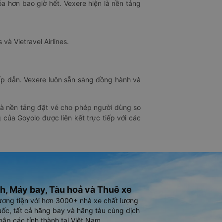
óa hơn bao giờ hết. Vexere hiện là nền tảng
 và Vietravel Airlines.
hấp dẫn. Vexere luôn sẵn sàng đồng hành và
 là nền tảng đặt vé cho phép người dùng so
 của Goyolo được liên kết trực tiếp với các
h, Máy bay, Tàu hoả và Thuê xe
ương tiện với hơn 3000+ nhà xe chất lượng
ốc, tất cả hãng bay và hãng tàu cùng dịch
hắp các tỉnh thành tại Việt Nam.