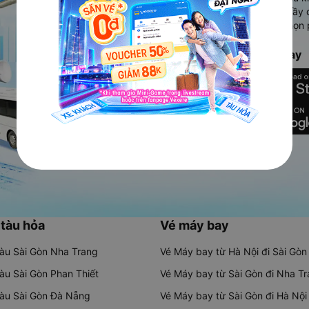
Ứng dụng hiển thị thông tin đầy 
người dùng so sánh và lựa chọn 
chóng và phù hợp nhất.
Tải ứng dụng Vexere ngay
 tàu hỏa
Vé máy bay
tàu Sài Gòn Nha Trang
Vé Máy bay từ Hà Nội đi Sài Gòn
tàu Sài Gòn Phan Thiết
Vé Máy bay từ Sài Gòn đi Nha T
tàu Sài Gòn Đà Nẵng
Vé Máy bay từ Sài Gòn đi Hà Nội