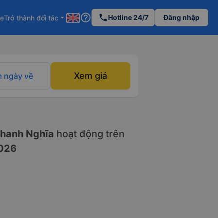
help_outline
phone
Hotline 24/7
Đăng nhập
re
Trở thành đối tác
arrow_drop_down
Xem giá
 ngày về
hanh Nghĩa
hoạt động trên
026