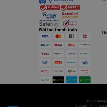
Đối tác thanh toán
Th
Địa chỉ đăng
Địa chỉ
:
Lầu 2, toà 