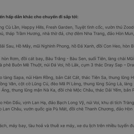
n hấp dẫn khác cho chuyến đi sắp tới:
ng Cù Lần, Happy Hills, Fresh Garden, Tuyệt tình cốc, vườn thú Zoodo
Phú, tháp Trầm Hương, nhà thờ đá, chợ đêm Nha Trang, đảo Hòn Mun,
Bãi Sau, Hồ Mây, mũi Nghinh Phong, hồ Đá Xanh, đồi Con Heo, hòn B
 hòn Rơm, đồi cát bay, Bàu Trắng - Bàu Sen, suối Tiên, làng chài Mũi
à phê Buôn Mê Thuột, núi Đá Voi, hồ Lắk, cụm 3 thác Dray Sap – Dra
o tàng Sapa, núi Hàm Rồng, bản Cát Cát, thác Tiên Sa, thung lũng 
ng Văn, cột cờ Lũng Cú, đèo Mã Pí Lèng, thung lũng Sủng Là, làng 
Áng, thung lũng mận Nà Ka, đồi chè Mộc Châu, thác Dải Yếm, bản P
o Hòn Dấu, vịnh Lan Hạ, đảo Bạch Long Vỹ, núi Voi, khu di tích Tràng
ảo Lan Châu, vườn quốc gia Pù Mát, đồi chè Thanh Chương, đảo Hò
hách, máy bay, tàu hoả và thuê xe máy, xe du lịch trên nhiều tuyến 