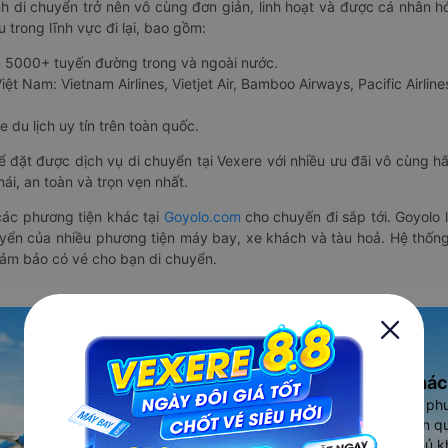
nh di chuyển trở nên vô cùng đơn giản, linh hoạt và được cá nhân h
 trong lĩnh vực đi lại, bao gồm:
n 5000+ tuyến đường trong và ngoài nước.
ệt Nam: Vietnam Airlines, Vietjet Air, Bamboo Airways, Pacific Airlines
 du lịch uy tín trên toàn quốc.
thể đặt được dịch vụ di chuyển tại Vexere với nhiều ưu đãi vô cùng 
i, an toàn và trọn vẹn nhất.
ác phương tiện khác tại
Goyolo.com
cho chuyến đi sắp tới. Goyolo
huyển của nhiều phương tiện máy bay, xe khách và tàu hoả. Hệ thống
đảm bảo có vé cho bạn di chuyển.
Ứng dụng đặt vé Xe khác
Vexere - ứng dụng đặt vé đa ph
cao, 5000+ tuyến đường toàn qu
vụ thuê xe máy, xe du lịch phủ k