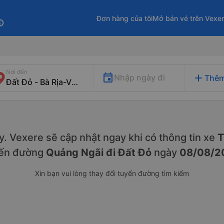
Đơn hàng của tôi
Mở bán vé trên Vexe
fo
Nơi đến
add
Nhập ngày đi
Thêm
này. Vexere sẽ cập nhật ngay khi có thông tin xe
T
yến đường
Quảng Ngãi đi Đất Đỏ
ngày
08/08/2
Xin bạn vui lòng thay đổi tuyến đường tìm kiếm