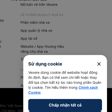
Mở bán vé trên Vexere
HỆ THỐNG QUẢN LÝ NHÀ XE
tin
Phần mềm nhà xe
App quản lý nhà xe
App tài xế
i
i
Website / App thương hiệu
riêng cho nhà xe
Tổng đài AI
close
Sử dụng cookie
HỆ THỐNG QUẢN LÝ HÀNG HOÁ
Vexere dùng cookie để website hoạt động
Phần mềm quản lý hàng hoá
ổn định. Bạn có thể xem chi tiết hoặc thay
đổi lựa chọn bất kỳ lúc nào trong phần Quản
App quản lý hàng hoá
lý cookie. Tìm hiểu thêm trong
Chính sách
Cookie
.
Chấp nhận tất cả
inh, Việt Nam
 Chí Minh, Việt Nam