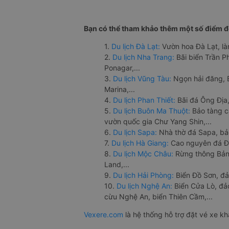
Bạn có thể tham khảo thêm một số điểm đế
1.
Du lịch Đà Lạt:
Vườn hoa Đà Lạt, là
2.
Du lịch Nha Trang:
Bãi biển Trần 
Ponagar,...
3.
Du lịch Vũng Tàu:
Ngọn hải đăng, 
Marina,...
4.
Du lịch Phan Thiết:
Bãi đá Ông Địa,
5.
Du lịch Buôn Ma Thuột:
Bảo tàng c
vườn quốc gia Chư Yang Shin,...
6.
Du lịch Sapa:
Nhà thờ đá Sapa, bả
7.
Du lịch Hà Giang:
Cao nguyên đá Đồ
8.
Du lịch Mộc Châu:
Rừng thông Bản 
Land,...
9.
Du lịch Hải Phòng:
Biển Đồ Sơn, đả
10.
Du lịch Nghệ An:
Biển Cửa Lò, đ
cừu Nghệ An, biển Thiên Cầm,...
Vexere.com
là hệ thống hỗ trợ đặt vé xe k