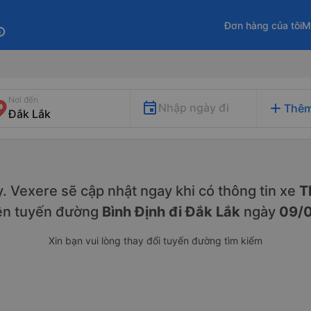
Đơn hàng của tôi
M
fo
Nơi đến
add
Nhập ngày đi
Thêm
ày. Vexere sẽ cập nhật ngay khi có thông tin xe
Th
ên tuyến đường
Bình Định đi Đắk Lắk
ngày
09/
Xin bạn vui lòng thay đổi tuyến đường tìm kiếm