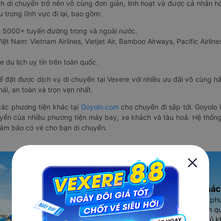
nh di chuyển trở nên vô cùng đơn giản, linh hoạt và được cá nhân h
 trong lĩnh vực đi lại, bao gồm:
n 5000+ tuyến đường trong và ngoài nước.
ệt Nam: Vietnam Airlines, Vietjet Air, Bamboo Airways, Pacific Airlines
 du lịch uy tín trên toàn quốc.
thể đặt được dịch vụ di chuyển tại Vexere với nhiều ưu đãi vô cùng 
i, an toàn và trọn vẹn nhất.
ác phương tiện khác tại
Goyolo.com
cho chuyến đi sắp tới. Goyolo
huyển của nhiều phương tiện máy bay, xe khách và tàu hoả. Hệ thống
đảm bảo có vé cho bạn di chuyển.
Ứng dụng đặt vé Xe khác
Vexere - ứng dụng đặt vé đa ph
cao, 5000+ tuyến đường toàn qu
vụ thuê xe máy, xe du lịch phủ k