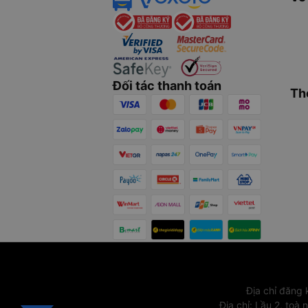
Đối tác thanh toán
Th
Địa chỉ đăng
Địa chỉ
:
Lầu 2, toà 