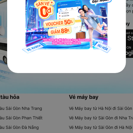
Ứng dụng hiển thị thông tin đầy 
người dùng so sánh và lựa chọn 
chóng và phù hợp nhất.
Tải ứng dụng Vexere ngay
 tàu hỏa
Vé máy bay
tàu Sài Gòn Nha Trang
Vé Máy bay từ Hà Nội đi Sài Gòn
tàu Sài Gòn Phan Thiết
Vé Máy bay từ Sài Gòn đi Nha T
tàu Sài Gòn Đà Nẵng
Vé Máy bay từ Sài Gòn đi Hà Nội