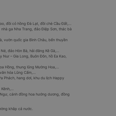
o, đồi cỏ hồng Đà Lạt, đồi chè Cầu Đất,...
 nhà ga Nha Trang, đảo Điệp Sơn, thác bà
à, vườn quốc gia Bình Châu, bến thuyền
 Né, đảo Hòn Bà, hải đăng Kê Gà,...
y Nur – Gia Long, Buôn Đôn, hồ Ea Kao,
Hoa Hồng, thung lũng Mường Hoa,...
văn hóa Lũng Cẩm,...
a Phách, hang dơi, khu du lịch Happy
 Kênh,...
n Ngư, cánh đồng hoa hướng dương, đồng
đường khắp cả nước.