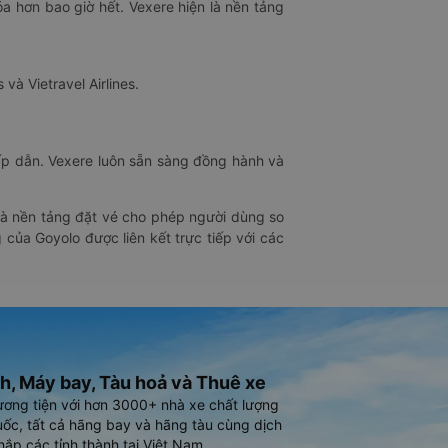
óa hơn bao giờ hết. Vexere hiện là nền tảng
 và Vietravel Airlines.
hấp dẫn. Vexere luôn sẵn sàng đồng hành và
 là nền tảng đặt vé cho phép người dùng so
 của Goyolo được liên kết trực tiếp với các
h, Máy bay, Tàu hoả và Thuê xe
ương tiện với hơn 3000+ nhà xe chất lượng
ốc, tất cả hãng bay và hãng tàu cùng dịch
hắp các tỉnh thành tại Việt Nam.