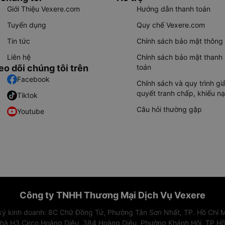
Giới Thiệu Vexere.com
Hướng dẫn thanh toán
Tuyển dụng
Quy chế Vexere.com
Tin tức
Chính sách bảo mật thông 
Liên hệ
Chính sách bảo mật thanh
eo dõi chúng tôi trên
toán
Facebook
Chính sách và quy trình giả
quyết tranh chấp, khiếu nạ
Tiktok
Câu hỏi thường gặp
Youtube
Công ty TNHH Thương Mại Dịch Vụ Vexere
 ký kinh doanh: 8C Chữ Đồng Tử, Phường Tân Sơn Nhất, TP. Hồ Chí M
nhà H3 Circo Hoàng Diệu, 384 Hoàng Diệu, Phường Khánh Hội, TP Hồ