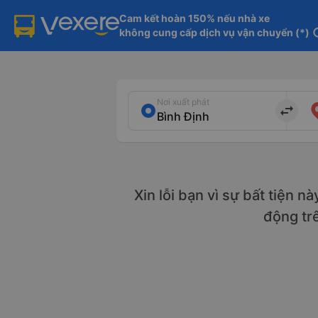
Cam kết hoàn 150% nếu nhà xe

không cung cấp dịch vụ vận chuyển (*)
in
Nơi xuất phát
import_export
Xin lỗi bạn vì sự bất tiện n
động tr