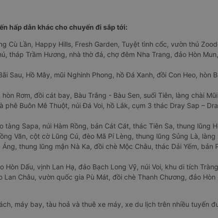
n hấp dẫn khác cho chuyến đi sắp tới:
ng Cù Lần, Happy Hills, Fresh Garden, Tuyệt tình cốc, vườn thú Zoodo
Phú, tháp Trầm Hương, nhà thờ đá, chợ đêm Nha Trang, đảo Hòn Mun,
Bãi Sau, Hồ Mây, mũi Nghinh Phong, hồ Đá Xanh, đồi Con Heo, hòn B
 hòn Rơm, đồi cát bay, Bàu Trắng - Bàu Sen, suối Tiên, làng chài Mũi
à phê Buôn Mê Thuột, núi Đá Voi, hồ Lắk, cụm 3 thác Dray Sap – Dra
o tàng Sapa, núi Hàm Rồng, bản Cát Cát, thác Tiên Sa, thung lũng 
ng Văn, cột cờ Lũng Cú, đèo Mã Pí Lèng, thung lũng Sủng Là, làng 
Áng, thung lũng mận Nà Ka, đồi chè Mộc Châu, thác Dải Yếm, bản P
o Hòn Dấu, vịnh Lan Hạ, đảo Bạch Long Vỹ, núi Voi, khu di tích Tràng
ảo Lan Châu, vườn quốc gia Pù Mát, đồi chè Thanh Chương, đảo Hò
hách, máy bay, tàu hoả và thuê xe máy, xe du lịch trên nhiều tuyến 