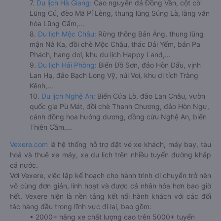
7.
Du lịch Hà Giang:
Cao nguyên đá Đồng Văn, cột cờ
Lũng Cú, đèo Mã Pí Lèng, thung lũng Sủng Là, làng văn
hóa Lũng Cẩm,...
8.
Du lịch Mộc Châu:
Rừng thông Bản Áng, thung lũng
mận Nà Ka, đồi chè Mộc Châu, thác Dải Yếm, bản Pa
Phách, hang dơi, khu du lịch Happy Land,...
9.
Du lịch Hải Phòng:
Biển Đồ Sơn, đảo Hòn Dấu, vịnh
Lan Hạ, đảo Bạch Long Vỹ, núi Voi, khu di tích Tràng
Kênh,...
10.
Du lịch Nghệ An:
Biển Cửa Lò, đảo Lan Châu, vườn
quốc gia Pù Mát, đồi chè Thanh Chương, đảo Hòn Ngư,
cánh đồng hoa hướng dương, đồng cừu Nghệ An, biển
Thiên Cầm,...
Vexere.com
là hệ thống hỗ trợ đặt vé xe khách, máy bay, tàu
hoả và thuê xe máy, xe du lịch trên nhiều tuyến đường khắp
cả nước.
Với Vexere, việc lập kế hoạch cho hành trình di chuyển trở nên
vô cùng đơn giản, linh hoạt và được cá nhân hóa hơn bao giờ
hết. Vexere hiện là nền tảng kết nối hành khách với các đối
tác hàng đầu trong lĩnh vực đi lại, bao gồm:
• 2000+ hãng xe chất lượng cao trên 5000+ tuyến