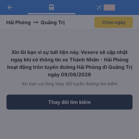
arrow_back
Tải app Vexere ngay!
Tải app Vexere
-30k
Mở app
Mở app
Nhận ưu đãi thành viên độc
-30k/ghế khi đặt vé máy bay qua
quyền
app
Hải Phòng
Quảng Trị
Chọn ngày
Xin lỗi bạn vì sự bất tiện này. Vexere sẽ cập nhật
ngay khi có thông tin xe Thành Nhân - Hải Phòng
hoạt động trên tuyến đường Hải Phòng đi Quảng Trị
ngày 09/08/2026
Xin bạn vui lòng thay đổi tuyến đường tìm kiếm
Thay đổi tìm kiếm