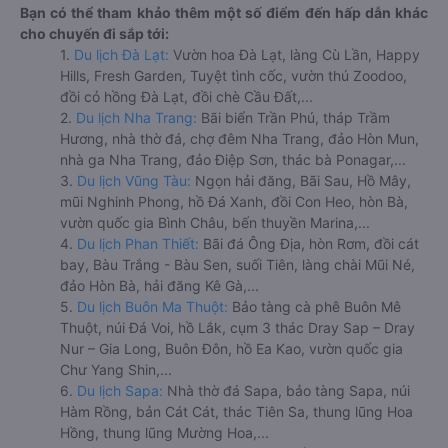
Bạn có thể tham khảo thêm một số điểm đến hấp dẫn khác
cho chuyến đi sắp tới:
1.
Du lịch Đà Lạt:
Vườn hoa Đà Lạt, làng Cù Lần, Happy
Hills, Fresh Garden, Tuyệt tình cốc, vườn thú Zoodoo,
đồi cỏ hồng Đà Lạt, đồi chè Cầu Đất,...
2.
Du lịch Nha Trang:
Bãi biển Trần Phú, tháp Trầm
Hương, nhà thờ đá, chợ đêm Nha Trang, đảo Hòn Mun,
nhà ga Nha Trang, đảo Điệp Sơn, thác bà Ponagar,...
3.
Du lịch Vũng Tàu:
Ngọn hải đăng, Bãi Sau, Hồ Mây,
mũi Nghinh Phong, hồ Đá Xanh, đồi Con Heo, hòn Bà,
vườn quốc gia Bình Châu, bến thuyền Marina,...
4.
Du lịch Phan Thiết:
Bãi đá Ông Địa, hòn Rơm, đồi cát
bay, Bàu Trắng - Bàu Sen, suối Tiên, làng chài Mũi Né,
đảo Hòn Bà, hải đăng Kê Gà,...
5.
Du lịch Buôn Ma Thuột:
Bảo tàng cà phê Buôn Mê
Thuột, núi Đá Voi, hồ Lắk, cụm 3 thác Dray Sap – Dray
Nur – Gia Long, Buôn Đôn, hồ Ea Kao, vườn quốc gia
Chư Yang Shin,...
6.
Du lịch Sapa:
Nhà thờ đá Sapa, bảo tàng Sapa, núi
Hàm Rồng, bản Cát Cát, thác Tiên Sa, thung lũng Hoa
Hồng, thung lũng Mường Hoa,...