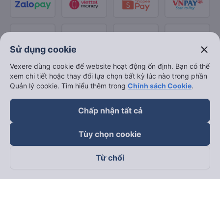
close
Sử dụng cookie
Vexere dùng cookie để website hoạt động ổn định. Bạn có thể
xem chi tiết hoặc thay đổi lựa chọn bất kỳ lúc nào trong phần
Quản lý cookie. Tìm hiểu thêm trong
Chính sách Cookie
.
Chấp nhận tất cả
Tùy chọn cookie
Từ chối
Theo dõi chúng tôi trên
Facebook
Tiktok
Youtube
Công ty TNHH Thương Mại Dịch Vụ Vexere