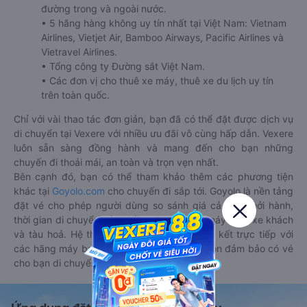
đường trong và ngoài nước.
• 5 hãng hàng không uy tín nhất tại Việt Nam: Vietnam
Airlines, Vietjet Air, Bamboo Airways, Pacific Airlines và
Vietravel Airlines.
• Tổng công ty Đường sắt Việt Nam.
• Các đơn vị cho thuê xe máy, thuê xe du lịch uy tín
trên toàn quốc.
Chỉ với vài thao tác đơn giản, bạn đã có thể đặt được dịch vụ
di chuyển tại Vexere với nhiều ưu đãi vô cùng hấp dẫn. Vexere
luôn sẵn sàng đồng hành và mang đến cho bạn những
chuyến đi thoải mái, an toàn và trọn vẹn nhất.
Bên cạnh đó, bạn có thể tham khảo thêm các phương tiện
khác tại
Goyolo.com
cho chuyến đi sắp tới. Goyolo là nền tảng
đặt vé cho phép người dùng so sánh giá cả, giờ khởi hành,
thời gian di chuyển của nhiều phương tiện máy bay, xe khách
và tàu hoả. Hệ thống của Goyolo được liên kết trực tiếp với
các hãng máy bay, xe khách và tàu hoả, luôn đảm bảo có vé
cho bạn di chuyển.