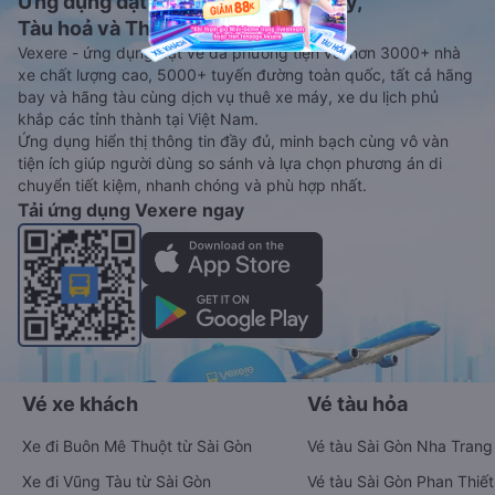
Ứng dụng đặt vé Xe khách, Máy bay,
Tàu hoả và Thuê xe
Vexere - ứng dụng đặt vé đa phương tiện với hơn 3000+ nhà
xe chất lượng cao, 5000+ tuyến đường toàn quốc, tất cả hãng
bay và hãng tàu cùng dịch vụ thuê xe máy, xe du lịch phủ
khắp các tỉnh thành tại Việt Nam.
Ứng dụng hiển thị thông tin đầy đủ, minh bạch cùng vô vàn
tiện ích giúp người dùng so sánh và lựa chọn phương án di
chuyển tiết kiệm, nhanh chóng và phù hợp nhất.
Tải ứng dụng Vexere ngay
Vé xe khách
Vé tàu hỏa
Xe đi Buôn Mê Thuột từ Sài Gòn
Vé tàu Sài Gòn Nha Trang
Xe đi Vũng Tàu từ Sài Gòn
Vé tàu Sài Gòn Phan Thiết