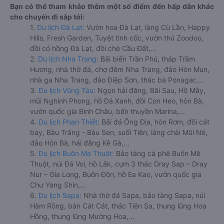
Bạn có thể tham khảo thêm một số điểm đến hấp dẫn khác
cho chuyến đi sắp tới:
1.
Du lịch Đà Lạt:
Vườn hoa Đà Lạt, làng Cù Lần, Happy
Hills, Fresh Garden, Tuyệt tình cốc, vườn thú Zoodoo,
đồi cỏ hồng Đà Lạt, đồi chè Cầu Đất,...
2.
Du lịch Nha Trang:
Bãi biển Trần Phú, tháp Trầm
Hương, nhà thờ đá, chợ đêm Nha Trang, đảo Hòn Mun,
nhà ga Nha Trang, đảo Điệp Sơn, thác bà Ponagar,...
3.
Du lịch Vũng Tàu:
Ngọn hải đăng, Bãi Sau, Hồ Mây,
mũi Nghinh Phong, hồ Đá Xanh, đồi Con Heo, hòn Bà,
vườn quốc gia Bình Châu, bến thuyền Marina,...
4.
Du lịch Phan Thiết:
Bãi đá Ông Địa, hòn Rơm, đồi cát
bay, Bàu Trắng - Bàu Sen, suối Tiên, làng chài Mũi Né,
đảo Hòn Bà, hải đăng Kê Gà,...
5.
Du lịch Buôn Ma Thuột:
Bảo tàng cà phê Buôn Mê
Thuột, núi Đá Voi, hồ Lắk, cụm 3 thác Dray Sap – Dray
Nur – Gia Long, Buôn Đôn, hồ Ea Kao, vườn quốc gia
Chư Yang Shin,...
6.
Du lịch Sapa:
Nhà thờ đá Sapa, bảo tàng Sapa, núi
Hàm Rồng, bản Cát Cát, thác Tiên Sa, thung lũng Hoa
Hồng, thung lũng Mường Hoa,...