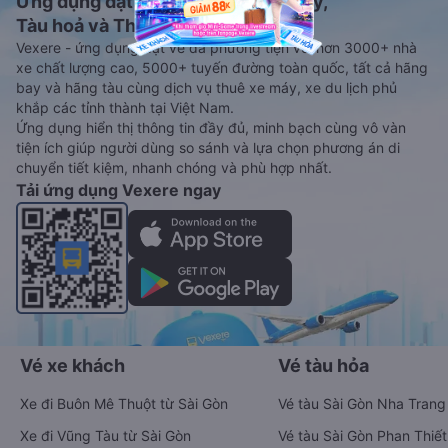
Ứng dụng đặt vé Xe khách, Máy bay,
Tàu hoả và Thuê xe
Vexere - ứng dụng đặt vé đa phương tiện với hơn 3000+ nhà
xe chất lượng cao, 5000+ tuyến đường toàn quốc, tất cả hãng
bay và hãng tàu cùng dịch vụ thuê xe máy, xe du lịch phủ
khắp các tỉnh thành tại Việt Nam.
Ứng dụng hiển thị thông tin đầy đủ, minh bạch cùng vô vàn
tiện ích giúp người dùng so sánh và lựa chọn phương án di
chuyển tiết kiệm, nhanh chóng và phù hợp nhất.
Tải ứng dụng Vexere ngay
Vé xe khách
Vé tàu hỏa
Xe đi Buôn Mê Thuột từ Sài Gòn
Vé tàu Sài Gòn Nha Trang
Xe đi Vũng Tàu từ Sài Gòn
Vé tàu Sài Gòn Phan Thiết