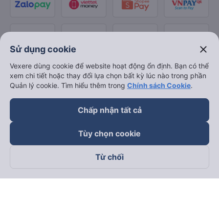
close
Sử dụng cookie
Vexere dùng cookie để website hoạt động ổn định. Bạn có thể
xem chi tiết hoặc thay đổi lựa chọn bất kỳ lúc nào trong phần
Quản lý cookie. Tìm hiểu thêm trong
Chính sách Cookie
.
Chấp nhận tất cả
Tùy chọn cookie
Từ chối
Theo dõi chúng tôi trên
Facebook
Tiktok
Youtube
Công ty TNHH Thương Mại Dịch Vụ Vexere