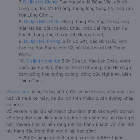
7.
Du lịch Hà Giang:
Cao nguyên đá Đồng Văn, cột cờ
Lũng Cú, đèo Mã Pí Lèng, thung lũng Sủng Là, làng văn
hóa Lũng Cẩm,...
8.
Du lịch Mộc Châu:
Rừng thông Bản Áng, thung lũng
mận Nà Ka, đồi chè Mộc Châu, thác Dải Yếm, bản Pa
Phách, hang dơi, khu du lịch Happy Land,...
9.
Du lịch Hải Phòng:
Biển Đồ Sơn, đảo Hòn Dấu, vịnh
Lan Hạ, đảo Bạch Long Vỹ, núi Voi, khu di tích Tràng
Kênh,...
10.
Du lịch Nghệ An:
Biển Cửa Lò, đảo Lan Châu, vườn
quốc gia Pù Mát, đồi chè Thanh Chương, đảo Hòn Ngư,
cánh đồng hoa hướng dương, đồng cừu Nghệ An, biển
Thiên Cầm,...
Vexere.com
là hệ thống hỗ trợ đặt vé xe khách, máy bay, tàu
hoả và thuê xe máy, xe du lịch trên nhiều tuyến đường khắp
cả nước.
Với Vexere, việc lập kế hoạch cho hành trình di chuyển trở nên
vô cùng đơn giản, linh hoạt và được cá nhân hóa hơn bao giờ
hết. Vexere hiện là nền tảng kết nối hành khách với các đối
tác hàng đầu trong lĩnh vực đi lại, bao gồm:
• 2000+ hãng xe chất lượng cao trên 5000+ tuyến