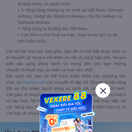
đường trong và ngoài nước.
• 5 hãng hàng không uy tín nhất tại Việt Nam: Vietnam
Airlines, Vietjet Air, Bamboo Airways, Pacific Airlines và
Vietravel Airlines.
• Tổng công ty Đường sắt Việt Nam.
• Các đơn vị cho thuê xe máy, thuê xe du lịch uy tín
trên toàn quốc.
Chỉ với vài thao tác đơn giản, bạn đã có thể đặt được dịch vụ
di chuyển tại Vexere với nhiều ưu đãi vô cùng hấp dẫn. Vexere
luôn sẵn sàng đồng hành và mang đến cho bạn những
chuyến đi thoải mái, an toàn và trọn vẹn nhất.
Bên cạnh đó, bạn có thể tham khảo thêm các phương tiện
khác tại
Goyolo.com
cho chuyến đi sắp tới. Goyolo là nền tảng
đặt vé cho phép người dùng so sánh giá cả, giờ khởi hành,
thời gian di chuyển của nhiều phương tiện máy bay, xe khách
và tàu hoả. Hệ thống của Goyolo được liên kết trực tiếp với
các hãng máy bay, xe khách và tàu hoả, luôn đảm bảo có vé
cho bạn di chuyển.