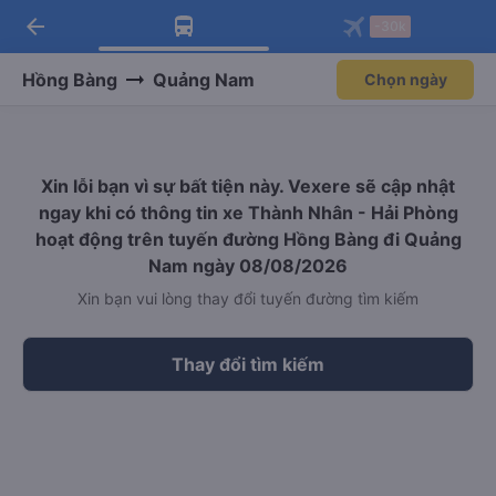
arrow_back
Tải app Vexere ngay!
Tải app Vexere
-30k
Mở app
Mở app
Nhận ưu đãi thành viên độc
-30k/ghế khi đặt vé máy bay qua
quyền
app
Hồng Bàng
Quảng Nam
Chọn ngày
Xin lỗi bạn vì sự bất tiện này. Vexere sẽ cập nhật
ngay khi có thông tin xe Thành Nhân - Hải Phòng
hoạt động trên tuyến đường Hồng Bàng đi Quảng
Nam ngày 08/08/2026
Xin bạn vui lòng thay đổi tuyến đường tìm kiếm
Thay đổi tìm kiếm