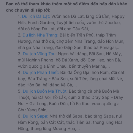
Bạn có thể tham khảo thêm một số điểm đến hấp dẫn khác
cho chuyến đi sắp tới:
1.
Du lịch Đà Lạt:
Vườn hoa Đà Lạt, làng Cù Lần, Happy
Hills, Fresh Garden, Tuyệt tình cốc, vườn thú Zoodoo,
đồi cỏ hồng Đà Lạt, đồi chè Cầu Đất,...
2.
Du lịch Nha Trang:
Bãi biển Trần Phú, tháp Trầm
Hương, nhà thờ đá, chợ đêm Nha Trang, đảo Hòn Mun,
nhà ga Nha Trang, đảo Điệp Sơn, thác bà Ponagar,...
3.
Du lịch Vũng Tàu:
Ngọn hải đăng, Bãi Sau, Hồ Mây,
mũi Nghinh Phong, hồ Đá Xanh, đồi Con Heo, hòn Bà,
vườn quốc gia Bình Châu, bến thuyền Marina,...
4.
Du lịch Phan Thiết:
Bãi đá Ông Địa, hòn Rơm, đồi cát
bay, Bàu Trắng - Bàu Sen, suối Tiên, làng chài Mũi Né,
đảo Hòn Bà, hải đăng Kê Gà,...
5.
Du lịch Buôn Ma Thuột:
Bảo tàng cà phê Buôn Mê
Thuột, núi Đá Voi, hồ Lắk, cụm 3 thác Dray Sap – Dray
Nur – Gia Long, Buôn Đôn, hồ Ea Kao, vườn quốc gia
Chư Yang Shin,...
6.
Du lịch Sapa:
Nhà thờ đá Sapa, bảo tàng Sapa, núi
Hàm Rồng, bản Cát Cát, thác Tiên Sa, thung lũng Hoa
Hồng, thung lũng Mường Hoa,...