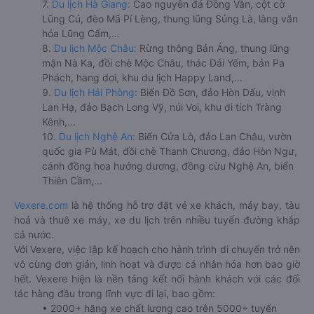
7.
Du lịch Hà Giang:
Cao nguyên đá Đồng Văn, cột cờ
Lũng Cú, đèo Mã Pí Lèng, thung lũng Sủng Là, làng văn
hóa Lũng Cẩm,...
8.
Du lịch Mộc Châu:
Rừng thông Bản Áng, thung lũng
mận Nà Ka, đồi chè Mộc Châu, thác Dải Yếm, bản Pa
Phách, hang dơi, khu du lịch Happy Land,...
9.
Du lịch Hải Phòng:
Biển Đồ Sơn, đảo Hòn Dấu, vịnh
Lan Hạ, đảo Bạch Long Vỹ, núi Voi, khu di tích Tràng
Kênh,...
10.
Du lịch Nghệ An:
Biển Cửa Lò, đảo Lan Châu, vườn
quốc gia Pù Mát, đồi chè Thanh Chương, đảo Hòn Ngư,
cánh đồng hoa hướng dương, đồng cừu Nghệ An, biển
Thiên Cầm,...
Vexere.com
là hệ thống hỗ trợ đặt vé xe khách, máy bay, tàu
hoả và thuê xe máy, xe du lịch trên nhiều tuyến đường khắp
cả nước.
Với Vexere, việc lập kế hoạch cho hành trình di chuyển trở nên
vô cùng đơn giản, linh hoạt và được cá nhân hóa hơn bao giờ
hết. Vexere hiện là nền tảng kết nối hành khách với các đối
tác hàng đầu trong lĩnh vực đi lại, bao gồm:
• 2000+ hãng xe chất lượng cao trên 5000+ tuyến