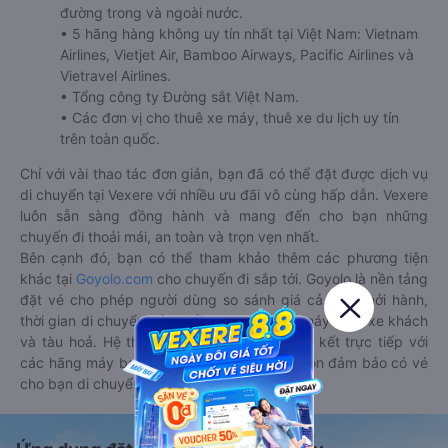
đường trong và ngoài nước.
• 5 hãng hàng không uy tín nhất tại Việt Nam: Vietnam
Airlines, Vietjet Air, Bamboo Airways, Pacific Airlines và
Vietravel Airlines.
• Tổng công ty Đường sắt Việt Nam.
• Các đơn vị cho thuê xe máy, thuê xe du lịch uy tín
trên toàn quốc.
Chỉ với vài thao tác đơn giản, bạn đã có thể đặt được dịch vụ
di chuyển tại Vexere với nhiều ưu đãi vô cùng hấp dẫn. Vexere
luôn sẵn sàng đồng hành và mang đến cho bạn những
chuyến đi thoải mái, an toàn và trọn vẹn nhất.
Bên cạnh đó, bạn có thể tham khảo thêm các phương tiện
khác tại
Goyolo.com
cho chuyến đi sắp tới. Goyolo là nền tảng
đặt vé cho phép người dùng so sánh giá cả, giờ khởi hành,
thời gian di chuyển của nhiều phương tiện máy bay, xe khách
và tàu hoả. Hệ thống của Goyolo được liên kết trực tiếp với
các hãng máy bay, xe khách và tàu hoả, luôn đảm bảo có vé
cho bạn di chuyển.