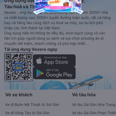
Ứng dụng đặt vé Xe khách, Máy bay,
Tàu hoả và Thuê xe
Vexere - ứng dụng đặt vé đa phương tiện với hơn 3000+ nhà
xe chất lượng cao, 5000+ tuyến đường toàn quốc, tất cả hãng
bay và hãng tàu cùng dịch vụ thuê xe máy, xe du lịch phủ
khắp các tỉnh thành tại Việt Nam.
Ứng dụng hiển thị thông tin đầy đủ, minh bạch cùng vô vàn
tiện ích giúp người dùng so sánh và lựa chọn phương án di
chuyển tiết kiệm, nhanh chóng và phù hợp nhất.
Tải ứng dụng Vexere ngay
Vé xe khách
Vé tàu hỏa
Xe đi Buôn Mê Thuột từ Sài Gòn
Vé tàu Sài Gòn Nha Trang
Xe đi Vũng Tàu từ Sài Gòn
Vé tàu Sài Gòn Phan Thiết