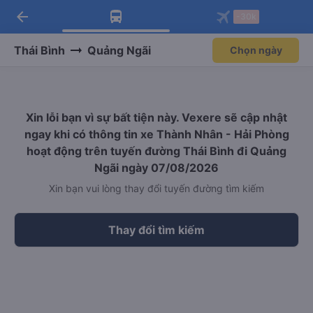
arrow_back
Tải app Vexere ngay!
Tải app Vexere
-30k
Mở app
Mở app
Nhận ưu đãi thành viên độc
-30k/ghế khi đặt vé máy bay qua
quyền
app
Thái Bình
Quảng Ngãi
Chọn ngày
Xin lỗi bạn vì sự bất tiện này. Vexere sẽ cập nhật
ngay khi có thông tin xe Thành Nhân - Hải Phòng
hoạt động trên tuyến đường Thái Bình đi Quảng
Ngãi ngày 07/08/2026
Xin bạn vui lòng thay đổi tuyến đường tìm kiếm
Thay đổi tìm kiếm