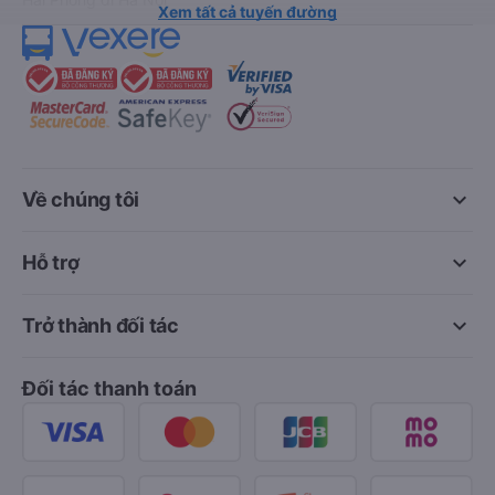
Xem tất cả tuyến đường
keyboard_arrow_down
Về chúng tôi
keyboard_arrow_down
Hỗ trợ
keyboard_arrow_down
Trở thành đối tác
Đối tác thanh toán