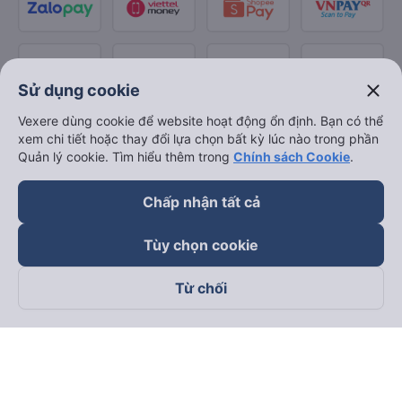
close
Sử dụng cookie
Vexere dùng cookie để website hoạt động ổn định. Bạn có thể
xem chi tiết hoặc thay đổi lựa chọn bất kỳ lúc nào trong phần
Quản lý cookie. Tìm hiểu thêm trong
Chính sách Cookie
.
Chấp nhận tất cả
Tùy chọn cookie
Từ chối
Theo dõi chúng tôi trên
Facebook
Tiktok
Youtube
Công ty TNHH Thương Mại Dịch Vụ Vexere