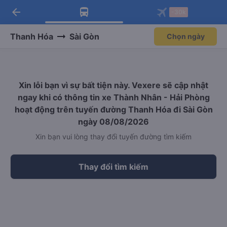
arrow_back
Tải app Vexere ngay!
Tải app Vexere
-30k
Mở app
Mở app
Nhận ưu đãi thành viên độc
-30k/ghế khi đặt vé máy bay qua
quyền
app
Thanh Hóa
Sài Gòn
Chọn ngày
Xin lỗi bạn vì sự bất tiện này. Vexere sẽ cập nhật
ngay khi có thông tin xe Thành Nhân - Hải Phòng
hoạt động trên tuyến đường Thanh Hóa đi Sài Gòn
ngày 08/08/2026
Xin bạn vui lòng thay đổi tuyến đường tìm kiếm
Thay đổi tìm kiếm