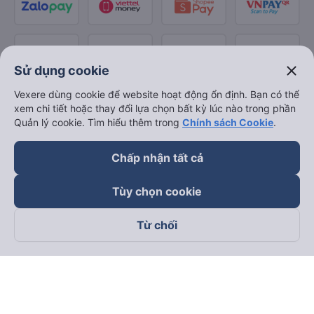
close
Sử dụng cookie
Vexere dùng cookie để website hoạt động ổn định. Bạn có thể
xem chi tiết hoặc thay đổi lựa chọn bất kỳ lúc nào trong phần
Quản lý cookie. Tìm hiểu thêm trong
Chính sách Cookie
.
Chấp nhận tất cả
Tùy chọn cookie
Từ chối
Theo dõi chúng tôi trên
Facebook
Tiktok
Youtube
Công ty TNHH Thương Mại Dịch Vụ Vexere