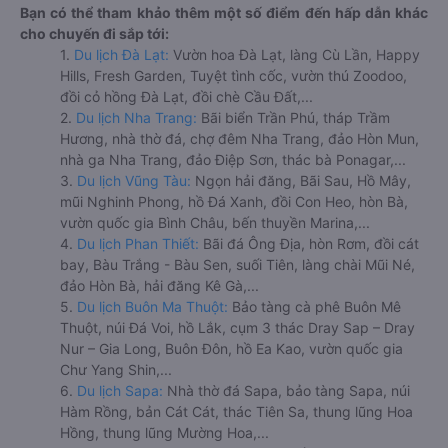
Bạn có thể tham khảo thêm một số điểm đến hấp dẫn khác
cho chuyến đi sắp tới:
1.
Du lịch Đà Lạt:
Vườn hoa Đà Lạt, làng Cù Lần, Happy
Hills, Fresh Garden, Tuyệt tình cốc, vườn thú Zoodoo,
đồi cỏ hồng Đà Lạt, đồi chè Cầu Đất,...
2.
Du lịch Nha Trang:
Bãi biển Trần Phú, tháp Trầm
Hương, nhà thờ đá, chợ đêm Nha Trang, đảo Hòn Mun,
nhà ga Nha Trang, đảo Điệp Sơn, thác bà Ponagar,...
3.
Du lịch Vũng Tàu:
Ngọn hải đăng, Bãi Sau, Hồ Mây,
mũi Nghinh Phong, hồ Đá Xanh, đồi Con Heo, hòn Bà,
vườn quốc gia Bình Châu, bến thuyền Marina,...
4.
Du lịch Phan Thiết:
Bãi đá Ông Địa, hòn Rơm, đồi cát
bay, Bàu Trắng - Bàu Sen, suối Tiên, làng chài Mũi Né,
đảo Hòn Bà, hải đăng Kê Gà,...
5.
Du lịch Buôn Ma Thuột:
Bảo tàng cà phê Buôn Mê
Thuột, núi Đá Voi, hồ Lắk, cụm 3 thác Dray Sap – Dray
Nur – Gia Long, Buôn Đôn, hồ Ea Kao, vườn quốc gia
Chư Yang Shin,...
6.
Du lịch Sapa:
Nhà thờ đá Sapa, bảo tàng Sapa, núi
Hàm Rồng, bản Cát Cát, thác Tiên Sa, thung lũng Hoa
Hồng, thung lũng Mường Hoa,...