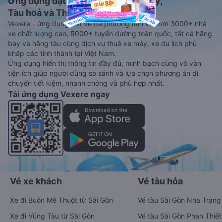
Ứng dụng đặt vé Xe khách, Máy bay,
Tàu hoả và Thuê xe
Vexere - ứng dụng đặt vé đa phương tiện với hơn 3000+ nhà
xe chất lượng cao, 5000+ tuyến đường toàn quốc, tất cả hãng
bay và hãng tàu cùng dịch vụ thuê xe máy, xe du lịch phủ
khắp các tỉnh thành tại Việt Nam.
Ứng dụng hiển thị thông tin đầy đủ, minh bạch cùng vô vàn
tiện ích giúp người dùng so sánh và lựa chọn phương án di
chuyển tiết kiệm, nhanh chóng và phù hợp nhất.
Tải ứng dụng Vexere ngay
Vé xe khách
Vé tàu hỏa
Xe đi Buôn Mê Thuột từ Sài Gòn
Vé tàu Sài Gòn Nha Trang
Xe đi Vũng Tàu từ Sài Gòn
Vé tàu Sài Gòn Phan Thiết