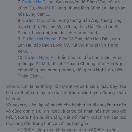
7.
Du lịch Hà Giang:
Cao nguyên đá Đồng Văn, cột cờ
Lũng Cú, đèo Mã Pí Lèng, thung lũng Sủng Là, làng văn
hóa Lũng Cẩm,...
8.
Du lịch Mộc Châu:
Rừng thông Bản Áng, thung lũng
mận Nà Ka, đồi chè Mộc Châu, thác Dải Yếm, bản Pa
Phách, hang dơi, khu du lịch Happy Land,...
9.
Du lịch Hải Phòng:
Biển Đồ Sơn, đảo Hòn Dấu, vịnh
Lan Hạ, đảo Bạch Long Vỹ, núi Voi, khu di tích Tràng
Kênh,...
10.
Du lịch Nghệ An:
Biển Cửa Lò, đảo Lan Châu, vườn
quốc gia Pù Mát, đồi chè Thanh Chương, đảo Hòn Ngư,
cánh đồng hoa hướng dương, đồng cừu Nghệ An, biển
Thiên Cầm,...
Vexere.com
là hệ thống hỗ trợ đặt vé xe khách, máy bay, tàu
hoả và thuê xe máy, xe du lịch trên nhiều tuyến đường khắp
cả nước.
Với Vexere, việc lập kế hoạch cho hành trình di chuyển trở nên
vô cùng đơn giản, linh hoạt và được cá nhân hóa hơn bao giờ
hết. Vexere hiện là nền tảng kết nối hành khách với các đối
tác hàng đầu trong lĩnh vực đi lại, bao gồm:
• 2000+ hãng xe chất lượng cao trên 5000+ tuyến