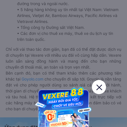
đường trong và ngoài nước.
• 5 hãng hàng không uy tín nhất tại Việt Nam: Vietnam
Airlines, Vietjet Air, Bamboo Airways, Pacific Airlines và
Vietravel Airlines.
• Tổng công ty Đường sắt Việt Nam.
• Các đơn vị cho thuê xe máy, thuê xe du lịch uy tín
trên toàn quốc.
Chỉ với vài thao tác đơn giản, bạn đã có thể đặt được dịch vụ
di chuyển tại Vexere với nhiều ưu đãi vô cùng hấp dẫn. Vexere
luôn sẵn sàng đồng hành và mang đến cho bạn những
chuyến đi thoải mái, an toàn và trọn vẹn nhất.
Bên cạnh đó, bạn có thể tham khảo thêm các phương tiện
khác tại
Goyolo.com
cho chuyến đi sắp tới. Goyolo là nền tảng
đặt vé cho phép người dùng so sánh giá cả, giờ khởi hành,
thời gian di chuyển của nhiều phương tiện máy bay, xe khách
và tàu hoả. Hệ thống của Goyolo được liên kết trực tiếp với
các hãng máy bay, xe khách và tàu hoả, luôn đảm bảo có vé
cho bạn di chuyển.