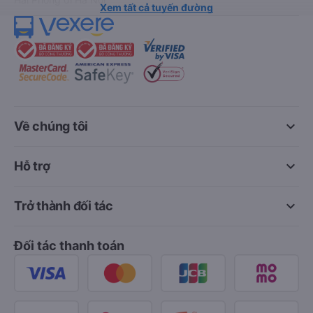
Xem tất cả tuyến đường
keyboard_arrow_down
Về chúng tôi
keyboard_arrow_down
Hỗ trợ
keyboard_arrow_down
Trở thành đối tác
Đối tác thanh toán