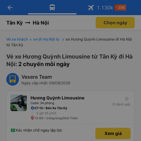
arrow_back
Tải app Vexere ngay!
Tải app Vexere
1.130
k
-30k
Mở app
Mở app
Nhận ưu đãi thành viên độc
-30k/ghế khi đặt vé máy bay qua
quyền
app
Tân Kỳ
Hà Nội
Chọn ngày
Vé xe khách
xe đi Hà Nội từ
xe Hương Quỳnh Limousine đi Hà Nội
từ Tân Kỳ
Vé xe Hương Quỳnh Limousine từ Tân Kỳ đi Hà
Nội
: 2 chuyến mỗi ngày
Vexere Team
Ngày cập nhật: 09/08/2026
star_rate
Hương Quỳnh Limousine
Cabin 34 phòng
(0 đánh giá)
07:15 • Bến Xe Tân Kỳ
5 giờ 45 phút
13:00 • Cổng làng Đình Thôn
Xác nhận chỗ ngay lập tức
Xem giá