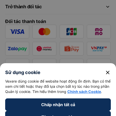
keyboard_arrow_down
Trở thành đối tác
Đối tác thanh toán
close
Sử dụng cookie
Vexere dùng cookie để website hoạt động ổn định. Bạn có thể
xem chi tiết hoặc thay đổi lựa chọn bất kỳ lúc nào trong phần
Quản lý cookie. Tìm hiểu thêm trong
Chính sách Cookie
.
Chấp nhận tất cả