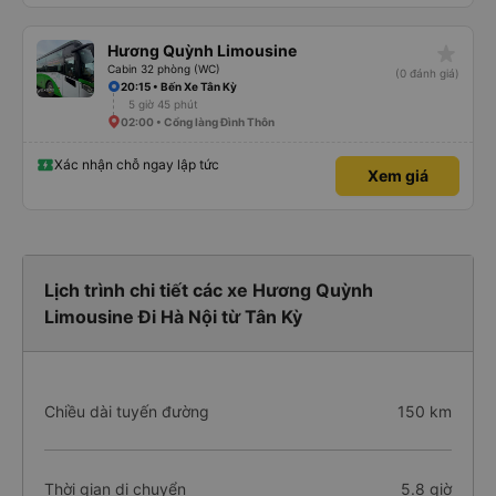
star_rate
Hương Quỳnh Limousine
Cabin 32 phòng (WC)
(0 đánh giá)
20:15 • Bến Xe Tân Kỳ
5 giờ 45 phút
02:00 • Cổng làng Đình Thôn
Xác nhận chỗ ngay lập tức
Xem giá
Lịch trình chi tiết các xe Hương Quỳnh
Limousine Đi Hà Nội từ Tân Kỳ
Chiều dài tuyến đường
150 km
Thời gian di chuyển
5.8 giờ