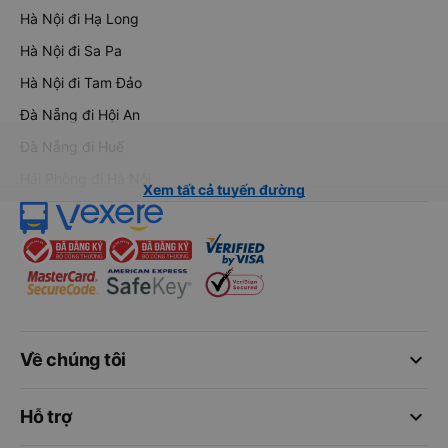
Hà Nội đi Hạ Long
Hà Nội đi Sa Pa
Hà Nội đi Tam Đảo
Đà Nẵng đi Hội An
Đà Nẵng đi Huế
Hải Phòng đi Hà Nội
Xem tất cả tuyến đường
keyboard_arrow_down
Về chúng tôi
keyboard_arrow_down
Hỗ trợ