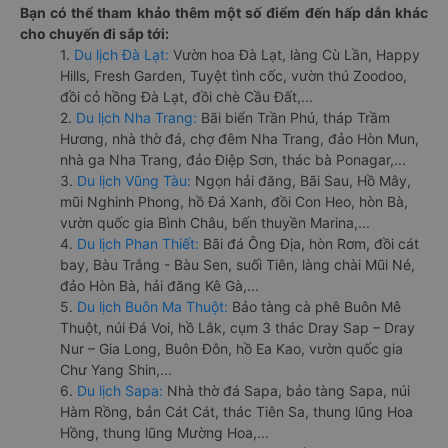
Bạn có thể tham khảo thêm một số điểm đến hấp dẫn khác
cho chuyến đi sắp tới:
1.
Du lịch Đà Lạt:
Vườn hoa Đà Lạt, làng Cù Lần, Happy
Hills, Fresh Garden, Tuyệt tình cốc, vườn thú Zoodoo,
đồi cỏ hồng Đà Lạt, đồi chè Cầu Đất,...
2.
Du lịch Nha Trang:
Bãi biển Trần Phú, tháp Trầm
Hương, nhà thờ đá, chợ đêm Nha Trang, đảo Hòn Mun,
nhà ga Nha Trang, đảo Điệp Sơn, thác bà Ponagar,...
3.
Du lịch Vũng Tàu:
Ngọn hải đăng, Bãi Sau, Hồ Mây,
mũi Nghinh Phong, hồ Đá Xanh, đồi Con Heo, hòn Bà,
vườn quốc gia Bình Châu, bến thuyền Marina,...
4.
Du lịch Phan Thiết:
Bãi đá Ông Địa, hòn Rơm, đồi cát
bay, Bàu Trắng - Bàu Sen, suối Tiên, làng chài Mũi Né,
đảo Hòn Bà, hải đăng Kê Gà,...
5.
Du lịch Buôn Ma Thuột:
Bảo tàng cà phê Buôn Mê
Thuột, núi Đá Voi, hồ Lắk, cụm 3 thác Dray Sap – Dray
Nur – Gia Long, Buôn Đôn, hồ Ea Kao, vườn quốc gia
Chư Yang Shin,...
6.
Du lịch Sapa:
Nhà thờ đá Sapa, bảo tàng Sapa, núi
Hàm Rồng, bản Cát Cát, thác Tiên Sa, thung lũng Hoa
Hồng, thung lũng Mường Hoa,...