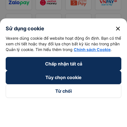
close
Sử dụng cookie
Vexere dùng cookie để website hoạt động ổn định. Bạn có thể
xem chi tiết hoặc thay đổi lựa chọn bất kỳ lúc nào trong phần
Quản lý cookie. Tìm hiểu thêm trong
Chính sách Cookie
.
Chấp nhận tất cả
Tùy chọn cookie
Từ chối
Theo dõi chúng tôi trên
Facebook
Tiktok
Youtube
Công ty TNHH Thương Mại Dịch Vụ Vexere