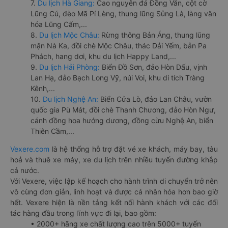
7.
Du lịch Hà Giang:
Cao nguyên đá Đồng Văn, cột cờ
Lũng Cú, đèo Mã Pí Lèng, thung lũng Sủng Là, làng văn
hóa Lũng Cẩm,...
8.
Du lịch Mộc Châu:
Rừng thông Bản Áng, thung lũng
mận Nà Ka, đồi chè Mộc Châu, thác Dải Yếm, bản Pa
Phách, hang dơi, khu du lịch Happy Land,...
9.
Du lịch Hải Phòng:
Biển Đồ Sơn, đảo Hòn Dấu, vịnh
Lan Hạ, đảo Bạch Long Vỹ, núi Voi, khu di tích Tràng
Kênh,...
10.
Du lịch Nghệ An:
Biển Cửa Lò, đảo Lan Châu, vườn
quốc gia Pù Mát, đồi chè Thanh Chương, đảo Hòn Ngư,
cánh đồng hoa hướng dương, đồng cừu Nghệ An, biển
Thiên Cầm,...
Vexere.com
là hệ thống hỗ trợ đặt vé xe khách, máy bay, tàu
hoả và thuê xe máy, xe du lịch trên nhiều tuyến đường khắp
cả nước.
Với Vexere, việc lập kế hoạch cho hành trình di chuyển trở nên
vô cùng đơn giản, linh hoạt và được cá nhân hóa hơn bao giờ
hết. Vexere hiện là nền tảng kết nối hành khách với các đối
tác hàng đầu trong lĩnh vực đi lại, bao gồm:
• 2000+ hãng xe chất lượng cao trên 5000+ tuyến