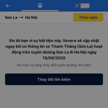
arrow_back
Tải app Vexere ngay!
Tải app Vexere
-30k
Mở app
Mở app
Nhận ưu đãi thành viên độc
-30k/ghế khi đặt vé máy bay qua
quyền
app
Sơn La
Hà Nội
Chọn ngày
Xin lỗi bạn vì sự bất tiện này. Vexere sẽ cập nhật
ngay khi có thông tin xe Thanh Thắng (Sơn La) hoạt
động trên tuyến đường Sơn La đi Hà Nội ngày
10/08/2026
Xin bạn vui lòng thay đổi tuyến đường tìm kiếm
Thay đổi tìm kiếm