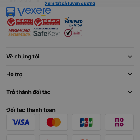
Xem tất cả tuyến đường
keyboard_arrow_down
Về chúng tôi
keyboard_arrow_down
Hỗ trợ
keyboard_arrow_down
Trở thành đối tác
Đối tác thanh toán