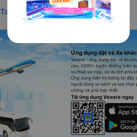
 Tam Kỳ đi Đà Lạt
Ứng dụng đặt vé Xe khác
Vexere - ứng dụng đặt vé đa ph
cao, 5000+ tuyến đường toàn qu
vụ thuê xe máy, xe du lịch phủ k
Ứng dụng hiển thị thông tin đầy 
người dùng so sánh và lựa chọn 
chóng và phù hợp nhất.
Tải ứng dụng Vexere ngay