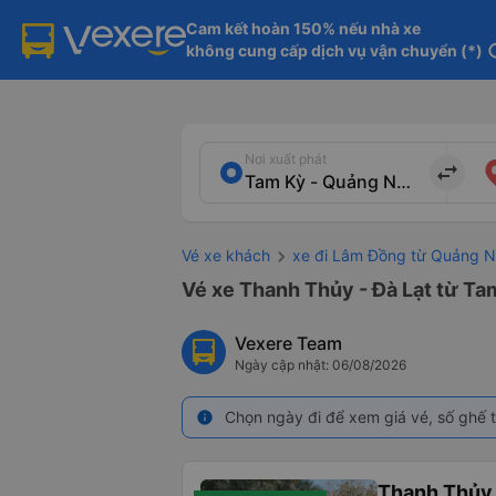
Cam kết hoàn 150% nếu nhà xe

không cung cấp dịch vụ vận chuyển (*)
in
Nơi xuất phát
import_export
Vé xe khách
xe đi Lâm Đồng từ Quảng 
Vé xe Thanh Thủy - Đà Lạt từ Ta
Vexere Team
Ngày cập nhật: 06/08/2026
Chọn ngày đi để xem giá vé, số ghế t
info
Thanh Thủy 