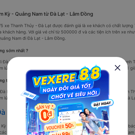
am Kỳ - Quảng Nam từ Đà Lạt - Lâm Đồng
.5/5 xe Thanh Thủy - Đà Lạt được đánh giá là xe khách có chất lượn
a khách hàng. Với giá vé chỉ từ 500000 đ và các tiện ích trên xe n
 Quảng Nam đi Đà Lạt - Lâm Đồng.
ồng sớm nhất ?
 Đà Lạt - Lâm Đồng xuất phát vào lúc 17:45 là của hãng xe Thanh 
 lúc 17:45 và dự kiến sẽ trả khách ở Đà Lạt - Lâm Đồng sau 12.1 gi
ng trễ nhất ?
 Đà Lạt - Lâm Đồng xuất phát vào lúc 19:00 là của hãng xe Thanh T
 lúc 19:00 tại Tam Kỳ - Quảng Nam và dự kiến sẽ trả khách ở Đà Lạ
à Lạt Tết 2027 từ Tam Kỳ đi Đà Lạt
m Kỳ đi Đà Lạt vẫn chưa được công bố. Vexere.com sẽ sớm thông báo
a các hãng xe khách đi tuyến đường Tam Kỳ - Đà Lạt và Đà Lạt - Tam 