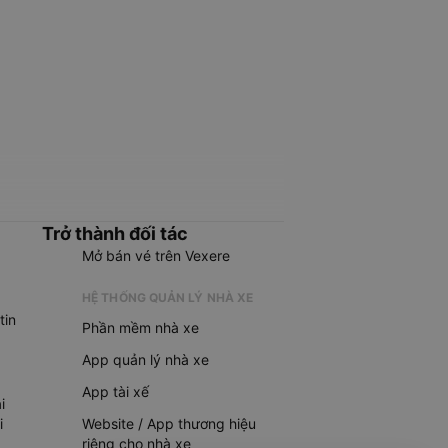
Trở thành đối tác
Mở bán vé trên Vexere
HỆ THỐNG QUẢN LÝ NHÀ XE
tin
Phần mềm nhà xe
App quản lý nhà xe
App tài xế
i
i
Website / App thương hiệu
riêng cho nhà xe