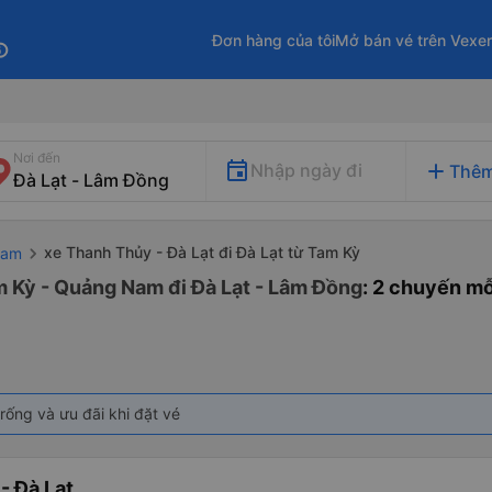
Đơn hàng của tôi
Mở bán vé trên Vexe
fo
Nơi đến
add
Nhập ngày đi
Thêm
xe Thanh Thủy - Đà Lạt đi Đà Lạt từ Tam Kỳ
Nam
m Kỳ - Quảng Nam đi Đà Lạt - Lâm Đồng
: 2 chuyến m
rống và ưu đãi khi đặt vé
- Đà Lạt