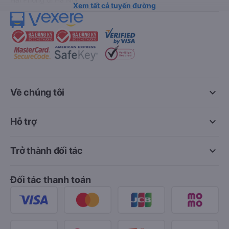
Xem tất cả tuyến đường
keyboard_arrow_down
Về chúng tôi
keyboard_arrow_down
Hỗ trợ
keyboard_arrow_down
Trở thành đối tác
Đối tác thanh toán