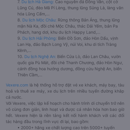
7.
Du lịch Hà Giang:
Cao nguyên đá Đồng Văn, cột cờ
Lũng Cú, đèo Mã Pí Lèng, thung lũng Sủng Là, làng văn
hóa Lũng Cẩm,...
8.
Du lịch Mộc Châu:
Rừng thông Bản Áng, thung lũng
mận Nà Ka, đồi chè Mộc Châu, thác Dải Yếm, bản Pa
Phách, hang dơi, khu du lịch Happy Land,...
9.
Du lịch Hải Phòng:
Biển Đồ Sơn, đảo Hòn Dấu, vịnh
Lan Hạ, đảo Bạch Long Vỹ, núi Voi, khu di tích Tràng
Kênh,...
10.
Du lịch Nghệ An:
Biển Cửa Lò, đảo Lan Châu, vườn
quốc gia Pù Mát, đồi chè Thanh Chương, đảo Hòn Ngư,
cánh đồng hoa hướng dương, đồng cừu Nghệ An, biển
Thiên Cầm,...
Vexere.com
là hệ thống hỗ trợ đặt vé xe khách, máy bay, tàu
hoả và thuê xe máy, xe du lịch trên nhiều tuyến đường khắp
cả nước.
Với Vexere, việc lập kế hoạch cho hành trình di chuyển trở nên
vô cùng đơn giản, linh hoạt và được cá nhân hóa hơn bao giờ
hết. Vexere hiện là nền tảng kết nối hành khách với các đối
tác hàng đầu trong lĩnh vực đi lại, bao gồm:
• 2000+ hãng xe chất lượng cao trên 5000+ tuyến