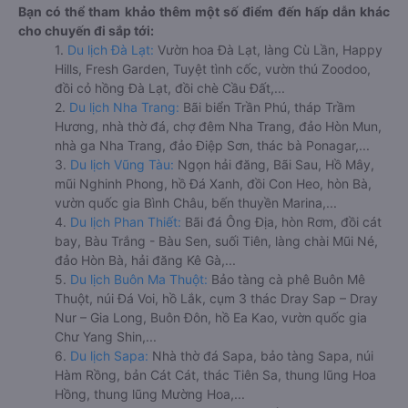
Bạn có thể tham khảo thêm một số điểm đến hấp dẫn khác
cho chuyến đi sắp tới:
1.
Du lịch Đà Lạt:
Vườn hoa Đà Lạt, làng Cù Lần, Happy
Hills, Fresh Garden, Tuyệt tình cốc, vườn thú Zoodoo,
đồi cỏ hồng Đà Lạt, đồi chè Cầu Đất,...
2.
Du lịch Nha Trang:
Bãi biển Trần Phú, tháp Trầm
Hương, nhà thờ đá, chợ đêm Nha Trang, đảo Hòn Mun,
nhà ga Nha Trang, đảo Điệp Sơn, thác bà Ponagar,...
3.
Du lịch Vũng Tàu:
Ngọn hải đăng, Bãi Sau, Hồ Mây,
mũi Nghinh Phong, hồ Đá Xanh, đồi Con Heo, hòn Bà,
vườn quốc gia Bình Châu, bến thuyền Marina,...
4.
Du lịch Phan Thiết:
Bãi đá Ông Địa, hòn Rơm, đồi cát
bay, Bàu Trắng - Bàu Sen, suối Tiên, làng chài Mũi Né,
đảo Hòn Bà, hải đăng Kê Gà,...
5.
Du lịch Buôn Ma Thuột:
Bảo tàng cà phê Buôn Mê
Thuột, núi Đá Voi, hồ Lắk, cụm 3 thác Dray Sap – Dray
Nur – Gia Long, Buôn Đôn, hồ Ea Kao, vườn quốc gia
Chư Yang Shin,...
6.
Du lịch Sapa:
Nhà thờ đá Sapa, bảo tàng Sapa, núi
Hàm Rồng, bản Cát Cát, thác Tiên Sa, thung lũng Hoa
Hồng, thung lũng Mường Hoa,...