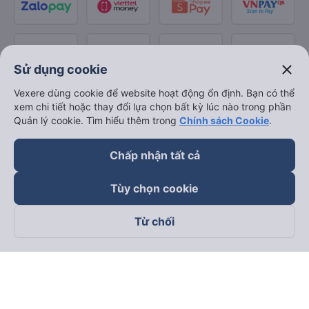
close
Sử dụng cookie
Vexere dùng cookie để website hoạt động ổn định. Bạn có thể
xem chi tiết hoặc thay đổi lựa chọn bất kỳ lúc nào trong phần
Quản lý cookie. Tìm hiểu thêm trong
Chính sách Cookie
.
Chấp nhận tất cả
Tùy chọn cookie
Từ chối
Theo dõi chúng tôi trên
Facebook
Tiktok
Youtube
Công ty TNHH Thương Mại Dịch Vụ Vexere