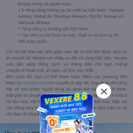
đường trong và ngoài nước.
• 5 hãng hàng không uy tín nhất tại Việt Nam: Vietnam
Airlines, Vietjet Air, Bamboo Airways, Pacific Airlines và
Vietravel Airlines.
• Tổng công ty Đường sắt Việt Nam.
• Các đơn vị cho thuê xe máy, thuê xe du lịch uy tín
trên toàn quốc.
Chỉ với vài thao tác đơn giản, bạn đã có thể đặt được dịch vụ
di chuyển tại Vexere với nhiều ưu đãi vô cùng hấp dẫn. Vexere
luôn sẵn sàng đồng hành và mang đến cho bạn những
chuyến đi thoải mái, an toàn và trọn vẹn nhất.
Bên cạnh đó, bạn có thể tham khảo thêm các phương tiện
khác tại
Goyolo.com
cho chuyến đi sắp tới. Goyolo là nền tảng
đặt vé cho phép người dùng so sánh giá cả, giờ khởi hành,
thời gian di chuyển của nhiều phương tiện máy bay, xe khách
và tàu hoả. Hệ thống của Goyolo được liên kết trực tiếp với
các hãng máy bay, xe khách và tàu hoả, luôn đảm bảo có vé
cho bạn di chuyển.