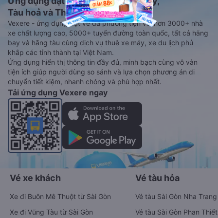
Ứng dụng đặt vé Xe khách, Máy bay,
Tàu hoả và Thuê xe
Vexere - ứng dụng đặt vé đa phương tiện với hơn 3000+ nhà
xe chất lượng cao, 5000+ tuyến đường toàn quốc, tất cả hãng
bay và hãng tàu cùng dịch vụ thuê xe máy, xe du lịch phủ
khắp các tỉnh thành tại Việt Nam.
Ứng dụng hiển thị thông tin đầy đủ, minh bạch cùng vô vàn
tiện ích giúp người dùng so sánh và lựa chọn phương án di
chuyển tiết kiệm, nhanh chóng và phù hợp nhất.
Tải ứng dụng Vexere ngay
Vé xe khách
Vé tàu hỏa
Xe đi Buôn Mê Thuột từ Sài Gòn
Vé tàu Sài Gòn Nha Trang
Xe đi Vũng Tàu từ Sài Gòn
Vé tàu Sài Gòn Phan Thiết