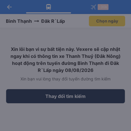
arrow_back
Tải app Vexere ngay!
Tải app Vexere
-30k
Mở app
Mở app
Nhận ưu đãi thành viên độc
-30k/ghế khi đặt vé máy bay qua
quyền
app
Bình Thạnh
Đăk R`Lấp
Chọn ngày
Xin lỗi bạn vì sự bất tiện này. Vexere sẽ cập nhật
ngay khi có thông tin xe Thanh Thuỷ (Đắk Nông)
hoạt động trên tuyến đường Bình Thạnh đi Đăk
R`Lấp ngày 08/08/2026
Xin bạn vui lòng thay đổi tuyến đường tìm kiếm
Thay đổi tìm kiếm