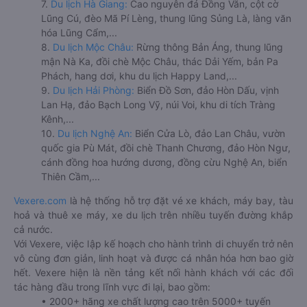
7.
Du lịch Hà Giang:
Cao nguyên đá Đồng Văn, cột cờ
Lũng Cú, đèo Mã Pí Lèng, thung lũng Sủng Là, làng văn
hóa Lũng Cẩm,...
8.
Du lịch Mộc Châu:
Rừng thông Bản Áng, thung lũng
mận Nà Ka, đồi chè Mộc Châu, thác Dải Yếm, bản Pa
Phách, hang dơi, khu du lịch Happy Land,...
9.
Du lịch Hải Phòng:
Biển Đồ Sơn, đảo Hòn Dấu, vịnh
Lan Hạ, đảo Bạch Long Vỹ, núi Voi, khu di tích Tràng
Kênh,...
10.
Du lịch Nghệ An:
Biển Cửa Lò, đảo Lan Châu, vườn
quốc gia Pù Mát, đồi chè Thanh Chương, đảo Hòn Ngư,
cánh đồng hoa hướng dương, đồng cừu Nghệ An, biển
Thiên Cầm,...
Vexere.com
là hệ thống hỗ trợ đặt vé xe khách, máy bay, tàu
hoả và thuê xe máy, xe du lịch trên nhiều tuyến đường khắp
cả nước.
Với Vexere, việc lập kế hoạch cho hành trình di chuyển trở nên
vô cùng đơn giản, linh hoạt và được cá nhân hóa hơn bao giờ
hết. Vexere hiện là nền tảng kết nối hành khách với các đối
tác hàng đầu trong lĩnh vực đi lại, bao gồm:
• 2000+ hãng xe chất lượng cao trên 5000+ tuyến