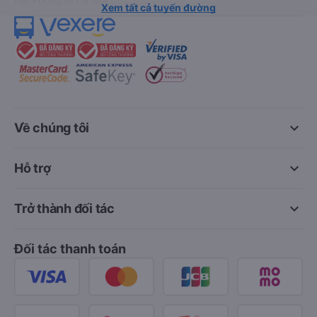
Xem tất cả tuyến đường
keyboard_arrow_down
Về chúng tôi
keyboard_arrow_down
Hỗ trợ
keyboard_arrow_down
Trở thành đối tác
Đối tác thanh toán