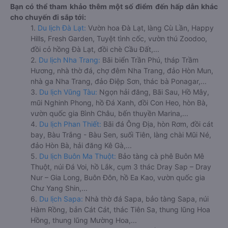
Bạn có thể tham khảo thêm một số điểm đến hấp dẫn khác
cho chuyến đi sắp tới:
1.
Du lịch Đà Lạt:
Vườn hoa Đà Lạt, làng Cù Lần, Happy
Hills, Fresh Garden, Tuyệt tình cốc, vườn thú Zoodoo,
đồi cỏ hồng Đà Lạt, đồi chè Cầu Đất,...
2.
Du lịch Nha Trang:
Bãi biển Trần Phú, tháp Trầm
Hương, nhà thờ đá, chợ đêm Nha Trang, đảo Hòn Mun,
nhà ga Nha Trang, đảo Điệp Sơn, thác bà Ponagar,...
3.
Du lịch Vũng Tàu:
Ngọn hải đăng, Bãi Sau, Hồ Mây,
mũi Nghinh Phong, hồ Đá Xanh, đồi Con Heo, hòn Bà,
vườn quốc gia Bình Châu, bến thuyền Marina,...
4.
Du lịch Phan Thiết:
Bãi đá Ông Địa, hòn Rơm, đồi cát
bay, Bàu Trắng - Bàu Sen, suối Tiên, làng chài Mũi Né,
đảo Hòn Bà, hải đăng Kê Gà,...
5.
Du lịch Buôn Ma Thuột:
Bảo tàng cà phê Buôn Mê
Thuột, núi Đá Voi, hồ Lắk, cụm 3 thác Dray Sap – Dray
Nur – Gia Long, Buôn Đôn, hồ Ea Kao, vườn quốc gia
Chư Yang Shin,...
6.
Du lịch Sapa:
Nhà thờ đá Sapa, bảo tàng Sapa, núi
Hàm Rồng, bản Cát Cát, thác Tiên Sa, thung lũng Hoa
Hồng, thung lũng Mường Hoa,...