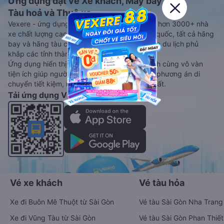
Ứng dụng đặt vé Xe khách, Máy bay,
Tàu hoả và Thuê xe
Vexere - ứng dụng đặt vé đa phương tiện với hơn 3000+ nhà
xe chất lượng cao, 5000+ tuyến đường toàn quốc, tất cả hãng
bay và hãng tàu cùng dịch vụ thuê xe máy, xe du lịch phủ
khắp các tỉnh thành tại Việt Nam.
Ứng dụng hiển thị thông tin đầy đủ, minh bạch cùng vô vàn
tiện ích giúp người dùng so sánh và lựa chọn phương án di
chuyển tiết kiệm, nhanh chóng và phù hợp nhất.
Tải ứng dụng Vexere ngay
Vé xe khách
Vé tàu hỏa
Xe đi Buôn Mê Thuột từ Sài Gòn
Vé tàu Sài Gòn Nha Trang
Xe đi Vũng Tàu từ Sài Gòn
Vé tàu Sài Gòn Phan Thiết