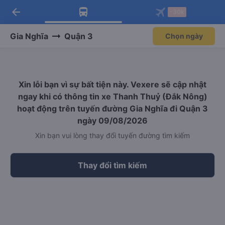
arrow_back
Tải app Vexere ngay!
Tải app Vexere
-30k
Mở app
Mở app
Nhận ưu đãi thành viên độc
-30k/ghế khi đặt vé máy bay qua
quyền
app
Gia Nghĩa
Quận 3
Chọn ngày
Xin lỗi bạn vì sự bất tiện này. Vexere sẽ cập nhật
ngay khi có thông tin xe Thanh Thuỷ (Đắk Nông)
hoạt động trên tuyến đường Gia Nghĩa đi Quận 3
ngày 09/08/2026
Xin bạn vui lòng thay đổi tuyến đường tìm kiếm
Thay đổi tìm kiếm