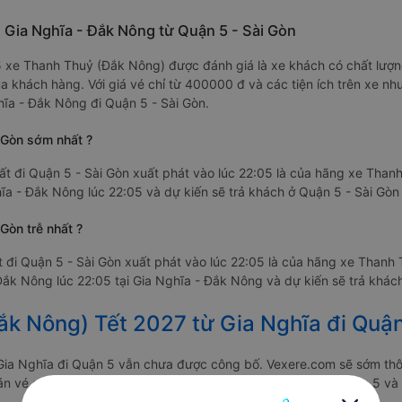
 Gia Nghĩa - Đắk Nông từ Quận 5 - Sài Gòn
4/5 xe Thanh Thuỷ (Đắk Nông) được đánh giá là xe khách có chất lượ
ủa khách hàng. Với giá vé chỉ từ 400000 đ và các tiện ích trên xe 
ĩa - Đắk Nông đi Quận 5 - Sài Gòn.
 Gòn sớm nhất ?
 đi Quận 5 - Sài Gòn xuất phát vào lúc 22:05 là của hãng xe Tha
a - Đắk Nông lúc 22:05 và dự kiến sẽ trả khách ở Quận 5 - Sài Gòn 
Gòn trễ nhất ?
 đi Quận 5 - Sài Gòn xuất phát vào lúc 22:05 là của hãng xe Than
ắk Nông lúc 22:05 tại Gia Nghĩa - Đắk Nông và dự kiến sẽ trả khách
ắk Nông) Tết 2027 từ Gia Nghĩa đi Quậ
Gia Nghĩa đi Quận 5 vẫn chưa được công bố. Vexere.com sẽ sớm thô
 bán vé của các hãng xe khách đi tuyến đường Gia Nghĩa - Quận 5 và 