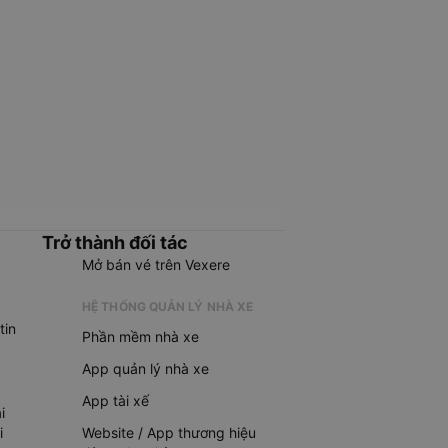
Trở thành đối tác
Mở bán vé trên Vexere
HỆ THỐNG QUẢN LÝ NHÀ XE
tin
Phần mềm nhà xe
App quản lý nhà xe
App tài xế
i
i
Website / App thương hiệu