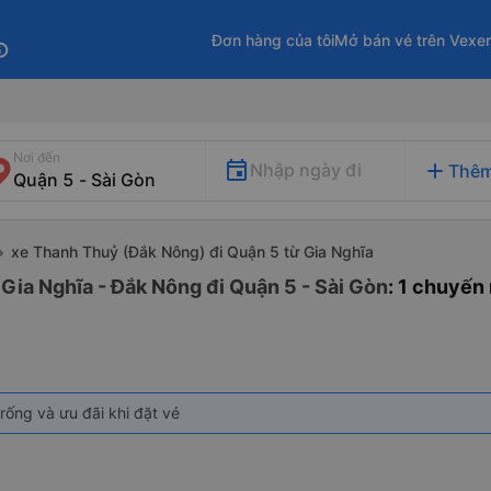
Đơn hàng của tôi
Mở bán vé trên Vexe
fo
Nơi đến
add
Nhập ngày đi
Thêm
xe Thanh Thuỷ (Đắk Nông) đi Quận 5 từ Gia Nghĩa
Gia Nghĩa - Đắk Nông đi Quận 5 - Sài Gòn
: 1 chuyến
rống và ưu đãi khi đặt vé