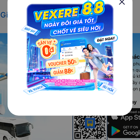
 Gia Nghĩa đi Quận 5
Ứng dụng đặt vé Xe khác
Vexere - ứng dụng đặt vé đa ph
cao, 5000+ tuyến đường toàn qu
vụ thuê xe máy, xe du lịch phủ k
Ứng dụng hiển thị thông tin đầy 
người dùng so sánh và lựa chọn 
chóng và phù hợp nhất.
Tải ứng dụng Vexere ngay