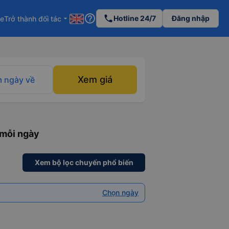
help_outline
phone
Hotline 24/7
Đăng nhập
re
Trở thành đối tác
arrow_drop_down
Xem giá
 ngày về
 mỗi ngày
Xem bộ lọc chuyến phổ biến
Chọn ngày