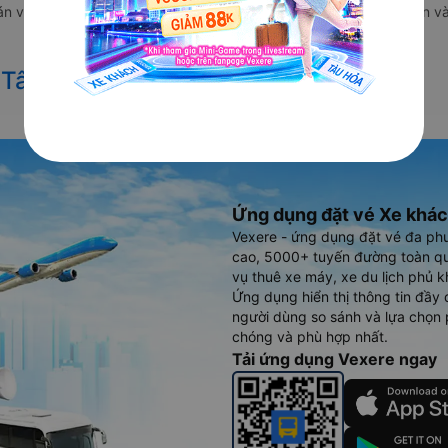
bán vé của các hãng xe khách đi tuyến đường Tân Uyên - Bình Sơn và
 Tân Uyên đi Bình Sơn
Ứng dụng đặt vé Xe khác
Vexere - ứng dụng đặt vé đa ph
cao, 5000+ tuyến đường toàn qu
vụ thuê xe máy, xe du lịch phủ k
Ứng dụng hiển thị thông tin đầy 
người dùng so sánh và lựa chọn 
chóng và phù hợp nhất.
Tải ứng dụng Vexere ngay