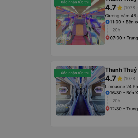
Xác nhận tức thì
4.7
star
(1078 
Giường nằm 46 
11:00 • Bến 
20h
07:00 • Trun
Thanh Thuỷ 
Xác nhận tức thì
4.7
star
(1078 
Limousine 24 P
16:30 • Bến 
20h
12:30 • Trung