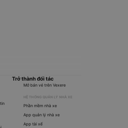
Trở thành đối tác
Mở bán vé trên Vexere
HỆ THỐNG QUẢN LÝ NHÀ XE
tin
Phần mềm nhà xe
App quản lý nhà xe
App tài xế
i