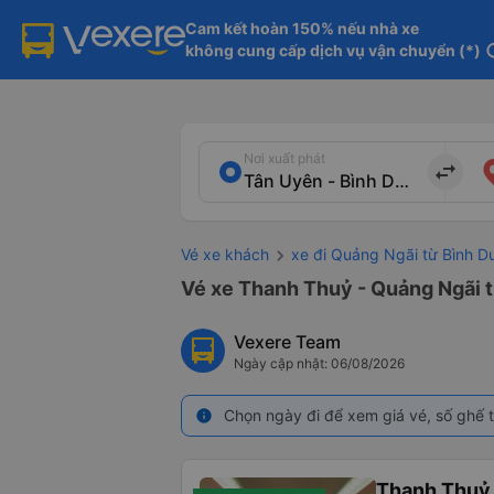
Cam kết hoàn 150% nếu nhà xe

không cung cấp dịch vụ vận chuyển (*)
in
Nơi xuất phát
import_export
Vé xe khách
xe đi Quảng Ngãi từ Bình 
Vé xe Thanh Thuỷ - Quảng Ngãi t
Vexere Team
Ngày cập nhật: 06/08/2026
Chọn ngày đi để xem giá vé, số ghế t
info
Thanh Thuỷ 