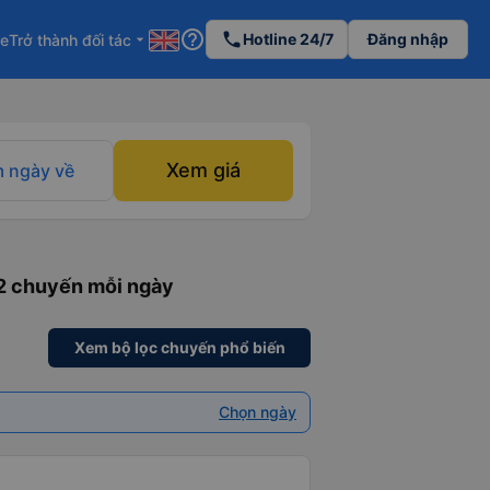
help_outline
phone
Hotline 24/7
Đăng nhập
re
Trở thành đối tác
arrow_drop_down
Xem giá
 ngày về
 2 chuyến mỗi ngày
Xem bộ lọc chuyến phổ biến
Chọn ngày