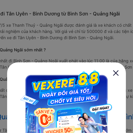
đi Tân Uyên - Bình Dương từ Bình Sơn - Quảng Ngãi
4.7/5 xe Thanh Thuỷ - Quảng Ngãi được đánh giá là xe khách có chất
ải nghiệm của khách hàng. Với giá vé chỉ từ 500000 đ và các tiện í
ến xe đi Tân Uyên - Bình Dương đi Bình Sơn - Quảng Ngãi.
 Quảng Ngãi sớm nhất ?
ất đi Bình Sơn - Quảng Ngãi xuất phát vào lúc 11:00 là của hãng 
Tân Uyên - Bình Dương lúc 11:00 và dự kiến sẽ trả khách ở Bình Sơn
Quảng Ngãi trễ nhất ?
ất đi Bình Sơn - Quảng Ngãi xuất phát vào lúc 16:30 là của hãng 
Tân Uyên - Bình Dương lúc 16:30 tại Tân Uyên - Bình Dương và dự k
Quảng Ngãi Tết 2027 từ Tân Uyên đi Bì
ừ Tân Uyên đi Bình Sơn vẫn chưa được công bố. Vexere.com sẽ sớm t