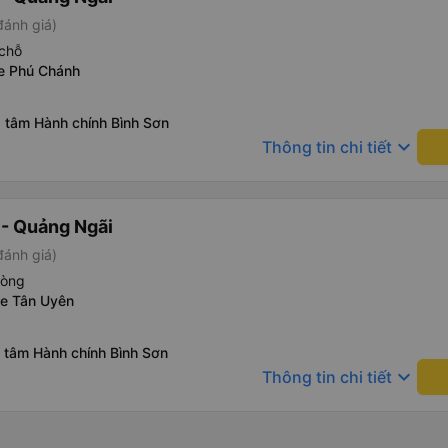
đánh giá)
chỗ
xe Phú Chánh
g tâm Hành chính Bình Sơn
keyboard_arrow_down
Thông tin chi tiết
- Quảng Ngãi
đánh giá)
hòng
Xe Tân Uyên
 tâm Hành chính Bình Sơn
keyboard_arrow_down
Thông tin chi tiết