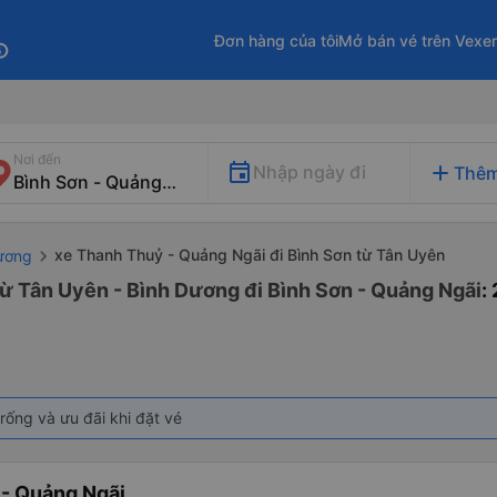
Đơn hàng của tôi
Mở bán vé trên Vexe
fo
Nơi đến
add
Nhập ngày đi
Thêm
xe Thanh Thuỷ - Quảng Ngãi đi Bình Sơn từ Tân Uyên
Dương
ừ Tân Uyên - Bình Dương đi Bình Sơn - Quảng Ngãi
:
rống và ưu đãi khi đặt vé
- Quảng Ngãi