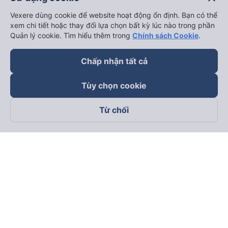
Vexere dùng cookie để website hoạt động ổn định. Bạn có thể
xem chi tiết hoặc thay đổi lựa chọn bất kỳ lúc nào trong phần
Quản lý cookie. Tìm hiểu thêm trong
Chính sách Cookie
.
Chấp nhận tất cả
Tùy chọn cookie
Từ chối
Theo dõi chúng tôi trên
Facebook
Tiktok
Youtube
Công ty TNHH Thương Mại Dịch Vụ Vexere
Địa chỉ đăng ký kinh doanh: 8C Chữ Đồng Tử, Phường Tân
Sơn Nhất, TP. Hồ Chí Minh, Việt Nam
Địa chỉ
:
Lầu 2, toà nhà H3 Circo Hoàng Diệu, 384 Hoàng Diệu,
Phường Khánh Hội, TP Hồ Chí Minh, Việt Nam