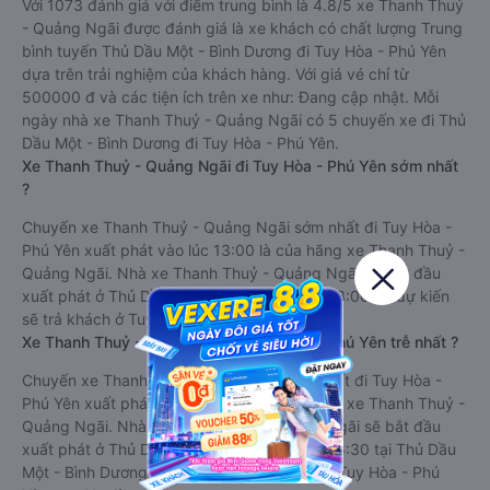
Với 1073 đánh giá với điểm trung bình là 4.8/5 xe Thanh Thuỷ
- Quảng Ngãi được đánh giá là xe khách có chất lượng Trung
bình tuyến Thủ Dầu Một - Bình Dương đi Tuy Hòa - Phú Yên
dựa trên trải nghiệm của khách hàng. Với giá vé chỉ từ
500000 đ và các tiện ích trên xe như: Đang cập nhật. Mỗi
ngày nhà xe Thanh Thuỷ - Quảng Ngãi có 5 chuyến xe đi Thủ
Dầu Một - Bình Dương đi Tuy Hòa - Phú Yên.
Xe Thanh Thuỷ - Quảng Ngãi đi Tuy Hòa - Phú Yên sớm nhất
?
Chuyến xe Thanh Thuỷ - Quảng Ngãi sớm nhất đi Tuy Hòa -
Phú Yên xuất phát vào lúc 13:00 là của hãng xe Thanh Thuỷ -
Quảng Ngãi. Nhà xe Thanh Thuỷ - Quảng Ngãi sẽ bắt đầu
xuất phát ở Thủ Dầu Một - Bình Dương lúc 13:00 và dự kiến
sẽ trả khách ở Tuy Hòa - Phú Yên sau 10 giờ.
Xe Thanh Thuỷ - Quảng Ngãi đi Tuy Hòa - Phú Yên trễ nhất ?
Chuyến xe Thanh Thuỷ - Quảng Ngãi trễ nhất đi Tuy Hòa -
Phú Yên xuất phát vào lúc 18:30 là của hãng xe Thanh Thuỷ -
Quảng Ngãi. Nhà xe Thanh Thuỷ - Quảng Ngãi sẽ bắt đầu
xuất phát ở Thủ Dầu Một - Bình Dương lúc 18:30 tại Thủ Dầu
Một - Bình Dương và dự kiến sẽ trả khách ở Tuy Hòa - Phú