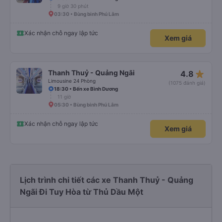
9 giờ 30 phút
03:30 • Bùng binh Phú Lâm
Xác nhận chỗ ngay lập tức
Xem giá
star_rate
Thanh Thuỷ - Quảng Ngãi
4.8
Limousine 24 Phòng
(1075 đánh giá)
18:30 • Bến xe Bình Dương
11 giờ
05:30 • Bùng binh Phú Lâm
Xác nhận chỗ ngay lập tức
Xem giá
Lịch trình chi tiết các xe Thanh Thuỷ - Quảng
Ngãi Đi Tuy Hòa từ Thủ Dầu Một