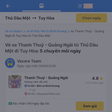
arrow_back
Tải app Vexere ngay!
Tải app Vexere
-30k
Mở app
Mở app
Nhận ưu đãi thành viên độc
-30k/ghế khi đặt vé máy bay qua
quyền
app
Thủ Dầu Một
Tuy Hòa
Chọn ngày
Vé xe khách
xe đi Phú Yên từ Bình Dương
xe Thanh Thuỷ - Quảng
Ngãi đi Tuy Hòa từ Thủ Dầu Một
Vé xe Thanh Thuỷ - Quảng Ngãi từ Thủ Dầu
Một đi Tuy Hòa
: 5 chuyến mỗi ngày
Vexere Team
Ngày cập nhật: 06/08/2026
Thanh Thuỷ - Quảng Ngãi
4.8
Giường nằm 46 chỗ
(1075 đánh giá)
13:00 • Bến xe Bình Dương
11 giờ
00:00 • Bùng binh Phú Lâm
Xác nhận chỗ ngay lập tức
Xem giá