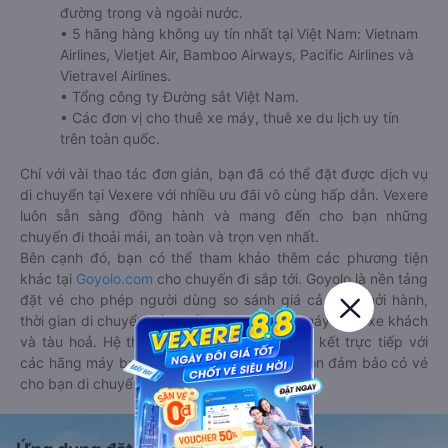
đường trong và ngoài nước.
• 5 hãng hàng không uy tín nhất tại Việt Nam: Vietnam
Airlines, Vietjet Air, Bamboo Airways, Pacific Airlines và
Vietravel Airlines.
• Tổng công ty Đường sắt Việt Nam.
• Các đơn vị cho thuê xe máy, thuê xe du lịch uy tín
trên toàn quốc.
Chỉ với vài thao tác đơn giản, bạn đã có thể đặt được dịch vụ
di chuyển tại Vexere với nhiều ưu đãi vô cùng hấp dẫn. Vexere
luôn sẵn sàng đồng hành và mang đến cho bạn những
chuyến đi thoải mái, an toàn và trọn vẹn nhất.
Bên cạnh đó, bạn có thể tham khảo thêm các phương tiện
khác tại
Goyolo.com
cho chuyến đi sắp tới. Goyolo là nền tảng
đặt vé cho phép người dùng so sánh giá cả, giờ khởi hành,
thời gian di chuyển của nhiều phương tiện máy bay, xe khách
và tàu hoả. Hệ thống của Goyolo được liên kết trực tiếp với
các hãng máy bay, xe khách và tàu hoả, luôn đảm bảo có vé
cho bạn di chuyển.