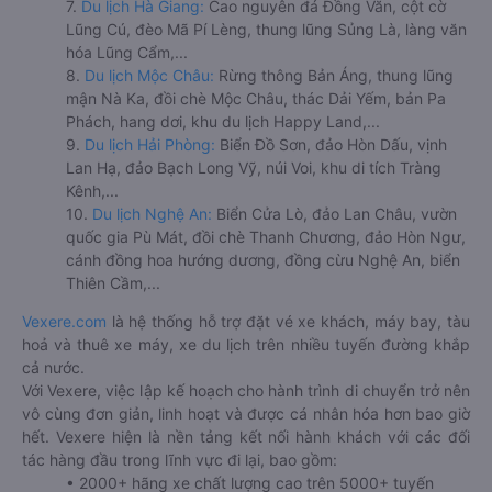
7.
Du lịch Hà Giang:
Cao nguyên đá Đồng Văn, cột cờ
Lũng Cú, đèo Mã Pí Lèng, thung lũng Sủng Là, làng văn
hóa Lũng Cẩm,...
8.
Du lịch Mộc Châu:
Rừng thông Bản Áng, thung lũng
mận Nà Ka, đồi chè Mộc Châu, thác Dải Yếm, bản Pa
Phách, hang dơi, khu du lịch Happy Land,...
9.
Du lịch Hải Phòng:
Biển Đồ Sơn, đảo Hòn Dấu, vịnh
Lan Hạ, đảo Bạch Long Vỹ, núi Voi, khu di tích Tràng
Kênh,...
10.
Du lịch Nghệ An:
Biển Cửa Lò, đảo Lan Châu, vườn
quốc gia Pù Mát, đồi chè Thanh Chương, đảo Hòn Ngư,
cánh đồng hoa hướng dương, đồng cừu Nghệ An, biển
Thiên Cầm,...
Vexere.com
là hệ thống hỗ trợ đặt vé xe khách, máy bay, tàu
hoả và thuê xe máy, xe du lịch trên nhiều tuyến đường khắp
cả nước.
Với Vexere, việc lập kế hoạch cho hành trình di chuyển trở nên
vô cùng đơn giản, linh hoạt và được cá nhân hóa hơn bao giờ
hết. Vexere hiện là nền tảng kết nối hành khách với các đối
tác hàng đầu trong lĩnh vực đi lại, bao gồm:
• 2000+ hãng xe chất lượng cao trên 5000+ tuyến