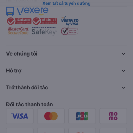
Xem tất cả tuyến đường
keyboard_arrow_down
Về chúng tôi
keyboard_arrow_down
Hỗ trợ
keyboard_arrow_down
Trở thành đối tác
Đối tác thanh toán