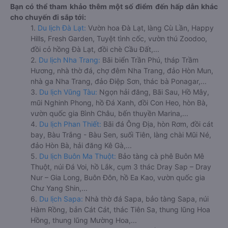
Bạn có thể tham khảo thêm một số điểm đến hấp dẫn khác
cho chuyến đi sắp tới:
1.
Du lịch Đà Lạt:
Vườn hoa Đà Lạt, làng Cù Lần, Happy
Hills, Fresh Garden, Tuyệt tình cốc, vườn thú Zoodoo,
đồi cỏ hồng Đà Lạt, đồi chè Cầu Đất,...
2.
Du lịch Nha Trang:
Bãi biển Trần Phú, tháp Trầm
Hương, nhà thờ đá, chợ đêm Nha Trang, đảo Hòn Mun,
nhà ga Nha Trang, đảo Điệp Sơn, thác bà Ponagar,...
3.
Du lịch Vũng Tàu:
Ngọn hải đăng, Bãi Sau, Hồ Mây,
mũi Nghinh Phong, hồ Đá Xanh, đồi Con Heo, hòn Bà,
vườn quốc gia Bình Châu, bến thuyền Marina,...
4.
Du lịch Phan Thiết:
Bãi đá Ông Địa, hòn Rơm, đồi cát
bay, Bàu Trắng - Bàu Sen, suối Tiên, làng chài Mũi Né,
đảo Hòn Bà, hải đăng Kê Gà,...
5.
Du lịch Buôn Ma Thuột:
Bảo tàng cà phê Buôn Mê
Thuột, núi Đá Voi, hồ Lắk, cụm 3 thác Dray Sap – Dray
Nur – Gia Long, Buôn Đôn, hồ Ea Kao, vườn quốc gia
Chư Yang Shin,...
6.
Du lịch Sapa:
Nhà thờ đá Sapa, bảo tàng Sapa, núi
Hàm Rồng, bản Cát Cát, thác Tiên Sa, thung lũng Hoa
Hồng, thung lũng Mường Hoa,...