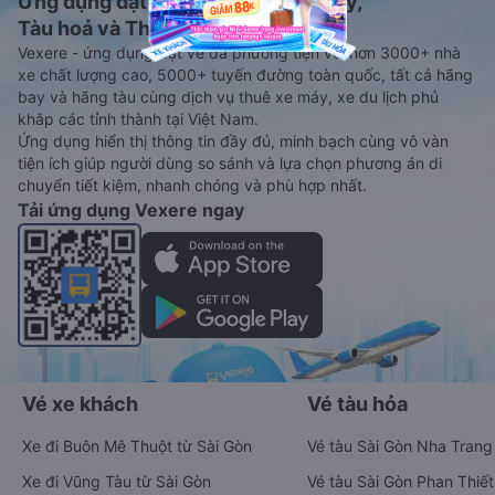
Ứng dụng đặt vé Xe khách, Máy bay,
Tàu hoả và Thuê xe
Vexere - ứng dụng đặt vé đa phương tiện với hơn 3000+ nhà
xe chất lượng cao, 5000+ tuyến đường toàn quốc, tất cả hãng
bay và hãng tàu cùng dịch vụ thuê xe máy, xe du lịch phủ
khắp các tỉnh thành tại Việt Nam.
Ứng dụng hiển thị thông tin đầy đủ, minh bạch cùng vô vàn
tiện ích giúp người dùng so sánh và lựa chọn phương án di
chuyển tiết kiệm, nhanh chóng và phù hợp nhất.
Tải ứng dụng Vexere ngay
Vé xe khách
Vé tàu hỏa
Xe đi Buôn Mê Thuột từ Sài Gòn
Vé tàu Sài Gòn Nha Trang
Xe đi Vũng Tàu từ Sài Gòn
Vé tàu Sài Gòn Phan Thiết