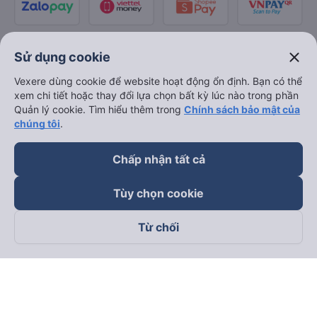
close
Sử dụng cookie
Vexere dùng cookie để website hoạt động ổn định. Bạn có thể
xem chi tiết hoặc thay đổi lựa chọn bất kỳ lúc nào trong phần
Quản lý cookie. Tìm hiểu thêm trong
Chính sách bảo mật của
chúng tôi
.
Chấp nhận tất cả
Tùy chọn cookie
Từ chối
Theo dõi chúng tôi trên
Facebook
Tiktok
Youtube
Công ty TNHH Thương Mại Dịch Vụ Vexere