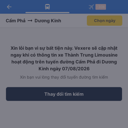
arrow_back
Tải app Vexere ngay!
Tải app Vexere
-30k
Mở app
Mở app
Nhận ưu đãi thành viên độc
-30k/ghế khi đặt vé máy bay qua
quyền
app
Cẩm Phả
Dương Kinh
Chọn ngày
Xin lỗi bạn vì sự bất tiện này. Vexere sẽ cập nhật
ngay khi có thông tin xe Thành Trung Limousine
hoạt động trên tuyến đường Cẩm Phả đi Dương
Kinh ngày 07/08/2026
Xin bạn vui lòng thay đổi tuyến đường tìm kiếm
Thay đổi tìm kiếm