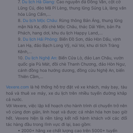
7.
Du lịch Hà Giang:
Cao nguyên đá Đồng Văn, cột cờ
Lũng Cú, đèo Mã Pí Lèng, thung lũng Sủng Là, làng văn
hóa Lũng Cẩm,...
8.
Du lịch Mộc Châu:
Rừng thông Bản Áng, thung lũng
mận Nà Ka, đồi chè Mộc Châu, thác Dải Yếm, bản Pa
Phách, hang dơi, khu du lịch Happy Land,...
9.
Du lịch Hải Phòng:
Biển Đồ Sơn, đảo Hòn Dấu, vịnh
Lan Hạ, đảo Bạch Long Vỹ, núi Voi, khu di tích Tràng
Kênh,...
10.
Du lịch Nghệ An:
Biển Cửa Lò, đảo Lan Châu, vườn
quốc gia Pù Mát, đồi chè Thanh Chương, đảo Hòn Ngư,
cánh đồng hoa hướng dương, đồng cừu Nghệ An, biển
Thiên Cầm,...
Vexere.com
là hệ thống hỗ trợ đặt vé xe khách, máy bay, tàu
hoả và thuê xe máy, xe du lịch trên nhiều tuyến đường khắp
cả nước.
Với Vexere, việc lập kế hoạch cho hành trình di chuyển trở nên
vô cùng đơn giản, linh hoạt và được cá nhân hóa hơn bao giờ
hết. Vexere hiện là nền tảng kết nối hành khách với các đối
tác hàng đầu trong lĩnh vực đi lại, bao gồm:
• 2000+ hãng xe chất lượng cao trên 5000+ tuyến