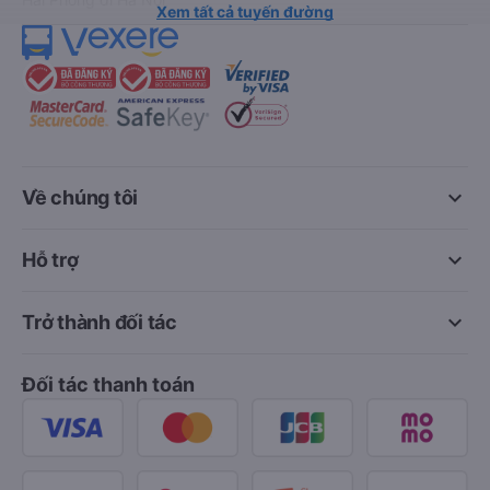
Xem tất cả tuyến đường
keyboard_arrow_down
Về chúng tôi
keyboard_arrow_down
Hỗ trợ
keyboard_arrow_down
Trở thành đối tác
Đối tác thanh toán