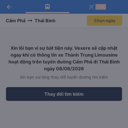
arrow_back
Tải app Vexere ngay!
Tải app Vexere
-30k
Mở app
Mở app
Nhận ưu đãi thành viên độc
-30k/ghế khi đặt vé máy bay qua
quyền
app
Cẩm Phả
Thái Bình
Chọn ngày
Xin lỗi bạn vì sự bất tiện này. Vexere sẽ cập nhật
ngay khi có thông tin xe Thành Trung Limousine
hoạt động trên tuyến đường Cẩm Phả đi Thái Bình
ngày 08/08/2026
Xin bạn vui lòng thay đổi tuyến đường tìm kiếm
Thay đổi tìm kiếm