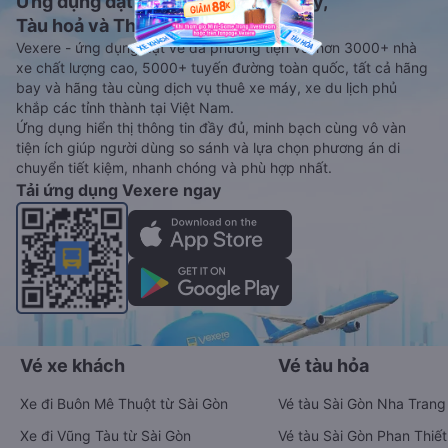
Ứng dụng đặt vé Xe khách, Máy bay,
Tàu hoả và Thuê xe
Vexere - ứng dụng đặt vé đa phương tiện với hơn 3000+ nhà
xe chất lượng cao, 5000+ tuyến đường toàn quốc, tất cả hãng
bay và hãng tàu cùng dịch vụ thuê xe máy, xe du lịch phủ
khắp các tỉnh thành tại Việt Nam.
Ứng dụng hiển thị thông tin đầy đủ, minh bạch cùng vô vàn
tiện ích giúp người dùng so sánh và lựa chọn phương án di
chuyển tiết kiệm, nhanh chóng và phù hợp nhất.
Tải ứng dụng Vexere ngay
Vé xe khách
Vé tàu hỏa
Xe đi Buôn Mê Thuột từ Sài Gòn
Vé tàu Sài Gòn Nha Trang
Xe đi Vũng Tàu từ Sài Gòn
Vé tàu Sài Gòn Phan Thiết