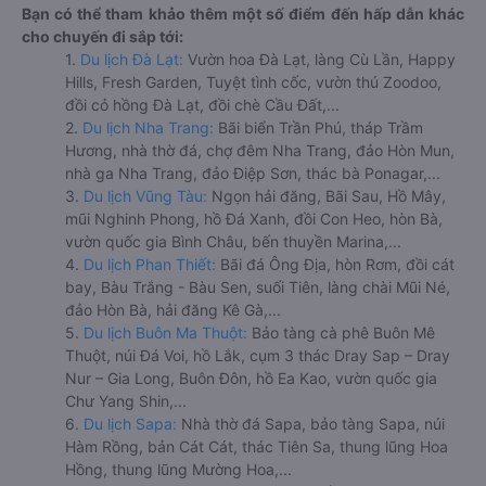
Bạn có thể tham khảo thêm một số điểm đến hấp dẫn khác
cho chuyến đi sắp tới:
1.
Du lịch Đà Lạt:
Vườn hoa Đà Lạt, làng Cù Lần, Happy
Hills, Fresh Garden, Tuyệt tình cốc, vườn thú Zoodoo,
đồi cỏ hồng Đà Lạt, đồi chè Cầu Đất,...
2.
Du lịch Nha Trang:
Bãi biển Trần Phú, tháp Trầm
Hương, nhà thờ đá, chợ đêm Nha Trang, đảo Hòn Mun,
nhà ga Nha Trang, đảo Điệp Sơn, thác bà Ponagar,...
3.
Du lịch Vũng Tàu:
Ngọn hải đăng, Bãi Sau, Hồ Mây,
mũi Nghinh Phong, hồ Đá Xanh, đồi Con Heo, hòn Bà,
vườn quốc gia Bình Châu, bến thuyền Marina,...
4.
Du lịch Phan Thiết:
Bãi đá Ông Địa, hòn Rơm, đồi cát
bay, Bàu Trắng - Bàu Sen, suối Tiên, làng chài Mũi Né,
đảo Hòn Bà, hải đăng Kê Gà,...
5.
Du lịch Buôn Ma Thuột:
Bảo tàng cà phê Buôn Mê
Thuột, núi Đá Voi, hồ Lắk, cụm 3 thác Dray Sap – Dray
Nur – Gia Long, Buôn Đôn, hồ Ea Kao, vườn quốc gia
Chư Yang Shin,...
6.
Du lịch Sapa:
Nhà thờ đá Sapa, bảo tàng Sapa, núi
Hàm Rồng, bản Cát Cát, thác Tiên Sa, thung lũng Hoa
Hồng, thung lũng Mường Hoa,...