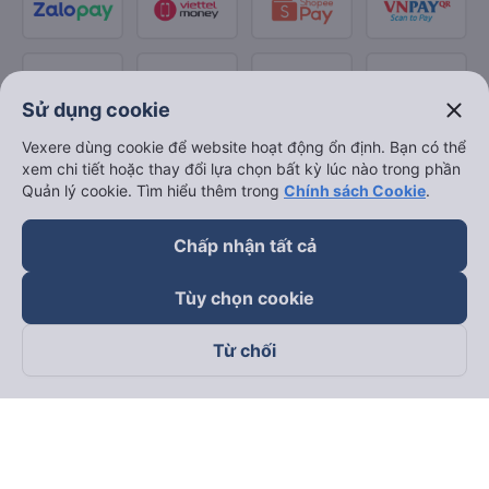
close
Sử dụng cookie
Vexere dùng cookie để website hoạt động ổn định. Bạn có thể
xem chi tiết hoặc thay đổi lựa chọn bất kỳ lúc nào trong phần
Quản lý cookie. Tìm hiểu thêm trong
Chính sách Cookie
.
Chấp nhận tất cả
Tùy chọn cookie
Từ chối
Theo dõi chúng tôi trên
Facebook
Tiktok
Youtube
Công ty TNHH Thương Mại Dịch Vụ Vexere