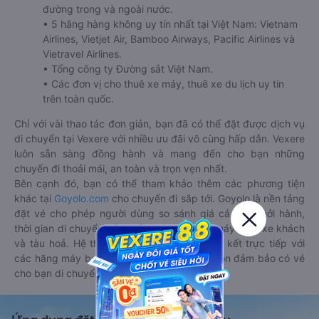
đường trong và ngoài nước.
• 5 hãng hàng không uy tín nhất tại Việt Nam: Vietnam
Airlines, Vietjet Air, Bamboo Airways, Pacific Airlines và
Vietravel Airlines.
• Tổng công ty Đường sắt Việt Nam.
• Các đơn vị cho thuê xe máy, thuê xe du lịch uy tín
trên toàn quốc.
Chỉ với vài thao tác đơn giản, bạn đã có thể đặt được dịch vụ
di chuyển tại Vexere với nhiều ưu đãi vô cùng hấp dẫn. Vexere
luôn sẵn sàng đồng hành và mang đến cho bạn những
chuyến đi thoải mái, an toàn và trọn vẹn nhất.
Bên cạnh đó, bạn có thể tham khảo thêm các phương tiện
khác tại
Goyolo.com
cho chuyến đi sắp tới. Goyolo là nền tảng
đặt vé cho phép người dùng so sánh giá cả, giờ khởi hành,
thời gian di chuyển của nhiều phương tiện máy bay, xe khách
và tàu hoả. Hệ thống của Goyolo được liên kết trực tiếp với
các hãng máy bay, xe khách và tàu hoả, luôn đảm bảo có vé
cho bạn di chuyển.