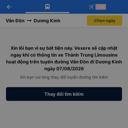
arrow_back
Tải app Vexere ngay!
Tải app Vexere
-30k
Mở app
Mở app
Nhận ưu đãi thành viên độc
-30k/ghế khi đặt vé máy bay qua
quyền
app
Vân Đồn
Dương Kinh
Chọn ngày
Xin lỗi bạn vì sự bất tiện này. Vexere sẽ cập nhật
ngay khi có thông tin xe Thành Trung Limousine
hoạt động trên tuyến đường Vân Đồn đi Dương Kinh
ngày 07/08/2026
Xin bạn vui lòng thay đổi tuyến đường tìm kiếm
Thay đổi tìm kiếm