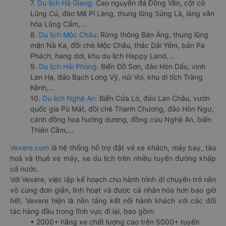
7.
Du lịch Hà Giang:
Cao nguyên đá Đồng Văn, cột cờ
Lũng Cú, đèo Mã Pí Lèng, thung lũng Sủng Là, làng văn
hóa Lũng Cẩm,...
8.
Du lịch Mộc Châu:
Rừng thông Bản Áng, thung lũng
mận Nà Ka, đồi chè Mộc Châu, thác Dải Yếm, bản Pa
Phách, hang dơi, khu du lịch Happy Land,...
9.
Du lịch Hải Phòng:
Biển Đồ Sơn, đảo Hòn Dấu, vịnh
Lan Hạ, đảo Bạch Long Vỹ, núi Voi, khu di tích Tràng
Kênh,...
10.
Du lịch Nghệ An:
Biển Cửa Lò, đảo Lan Châu, vườn
quốc gia Pù Mát, đồi chè Thanh Chương, đảo Hòn Ngư,
cánh đồng hoa hướng dương, đồng cừu Nghệ An, biển
Thiên Cầm,...
Vexere.com
là hệ thống hỗ trợ đặt vé xe khách, máy bay, tàu
hoả và thuê xe máy, xe du lịch trên nhiều tuyến đường khắp
cả nước.
Với Vexere, việc lập kế hoạch cho hành trình di chuyển trở nên
vô cùng đơn giản, linh hoạt và được cá nhân hóa hơn bao giờ
hết. Vexere hiện là nền tảng kết nối hành khách với các đối
tác hàng đầu trong lĩnh vực đi lại, bao gồm:
• 2000+ hãng xe chất lượng cao trên 5000+ tuyến