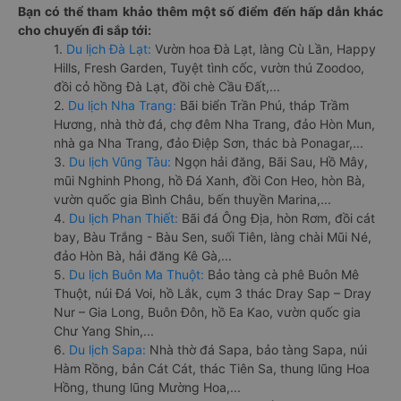
Bạn có thể tham khảo thêm một số điểm đến hấp dẫn khác
cho chuyến đi sắp tới:
1.
Du lịch Đà Lạt:
Vườn hoa Đà Lạt, làng Cù Lần, Happy
Hills, Fresh Garden, Tuyệt tình cốc, vườn thú Zoodoo,
đồi cỏ hồng Đà Lạt, đồi chè Cầu Đất,...
2.
Du lịch Nha Trang:
Bãi biển Trần Phú, tháp Trầm
Hương, nhà thờ đá, chợ đêm Nha Trang, đảo Hòn Mun,
nhà ga Nha Trang, đảo Điệp Sơn, thác bà Ponagar,...
3.
Du lịch Vũng Tàu:
Ngọn hải đăng, Bãi Sau, Hồ Mây,
mũi Nghinh Phong, hồ Đá Xanh, đồi Con Heo, hòn Bà,
vườn quốc gia Bình Châu, bến thuyền Marina,...
4.
Du lịch Phan Thiết:
Bãi đá Ông Địa, hòn Rơm, đồi cát
bay, Bàu Trắng - Bàu Sen, suối Tiên, làng chài Mũi Né,
đảo Hòn Bà, hải đăng Kê Gà,...
5.
Du lịch Buôn Ma Thuột:
Bảo tàng cà phê Buôn Mê
Thuột, núi Đá Voi, hồ Lắk, cụm 3 thác Dray Sap – Dray
Nur – Gia Long, Buôn Đôn, hồ Ea Kao, vườn quốc gia
Chư Yang Shin,...
6.
Du lịch Sapa:
Nhà thờ đá Sapa, bảo tàng Sapa, núi
Hàm Rồng, bản Cát Cát, thác Tiên Sa, thung lũng Hoa
Hồng, thung lũng Mường Hoa,...