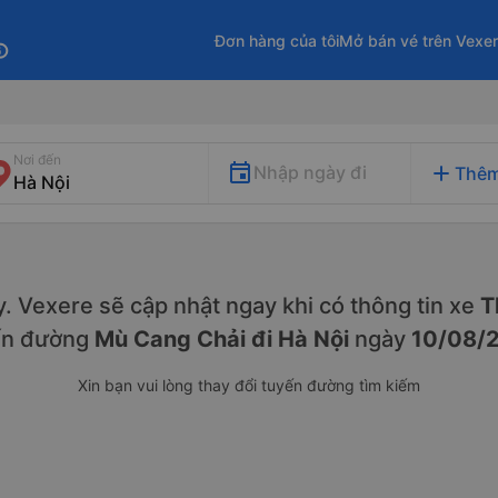
Đơn hàng của tôi
Mở bán vé trên Vexe
fo
Nơi đến
add
Nhập ngày đi
Thêm
ày. Vexere sẽ cập nhật ngay khi có thông tin xe
T
ến đường
Mù Cang Chải đi Hà Nội
ngày
10/08/
Xin bạn vui lòng thay đổi tuyến đường tìm kiếm