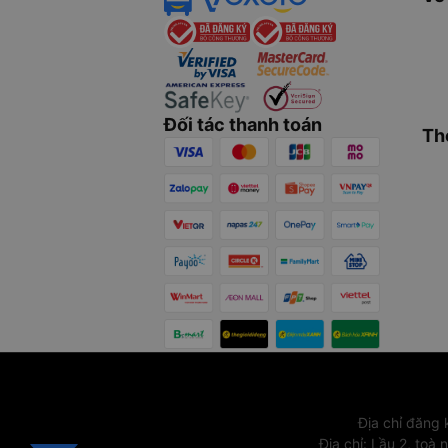
Đối tác thanh toán
Th
Địa chỉ đăng
Địa chỉ
:
Lầu 2, toà 