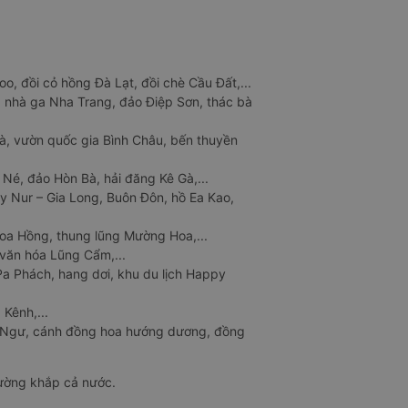
o, đồi cỏ hồng Đà Lạt, đồi chè Cầu Đất,...
 nhà ga Nha Trang, đảo Điệp Sơn, thác bà
à, vườn quốc gia Bình Châu, bến thuyền
 Né, đảo Hòn Bà, hải đăng Kê Gà,...
y Nur – Gia Long, Buôn Đôn, hồ Ea Kao,
Hoa Hồng, thung lũng Mường Hoa,...
văn hóa Lũng Cẩm,...
a Phách, hang dơi, khu du lịch Happy
 Kênh,...
n Ngư, cánh đồng hoa hướng dương, đồng
đường khắp cả nước.