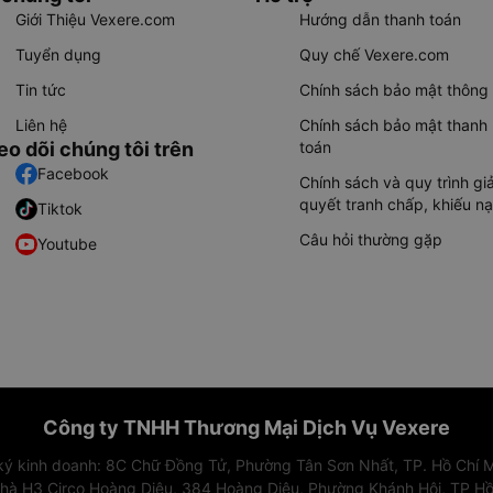
Giới Thiệu Vexere.com
Hướng dẫn thanh toán
Tuyển dụng
Quy chế Vexere.com
Tin tức
Chính sách bảo mật thông 
Liên hệ
Chính sách bảo mật thanh
eo dõi chúng tôi trên
toán
Facebook
Chính sách và quy trình giả
quyết tranh chấp, khiếu nạ
Tiktok
Câu hỏi thường gặp
Youtube
Công ty TNHH Thương Mại Dịch Vụ Vexere
 ký kinh doanh: 8C Chữ Đồng Tử, Phường Tân Sơn Nhất, TP. Hồ Chí M
nhà H3 Circo Hoàng Diệu, 384 Hoàng Diệu, Phường Khánh Hội, TP Hồ