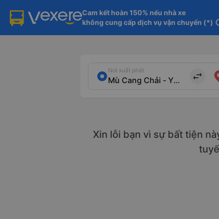
Cam kết hoàn 150% nếu nhà xe

không cung cấp dịch vụ vận chuyển (*)
in
Nơi xuất phát
import_export
Xin lỗi bạn vì sự bất tiện n
tuy