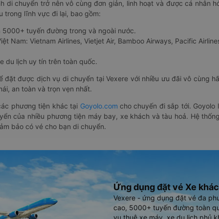
nh di chuyển trở nên vô cùng đơn giản, linh hoạt và được cá nhân h
 trong lĩnh vực đi lại, bao gồm:
n 5000+ tuyến đường trong và ngoài nước.
ệt Nam: Vietnam Airlines, Vietjet Air, Bamboo Airways, Pacific Airlines
 du lịch uy tín trên toàn quốc.
thể đặt được dịch vụ di chuyển tại Vexere với nhiều ưu đãi vô cùng 
i, an toàn và trọn vẹn nhất.
ác phương tiện khác tại
Goyolo.com
cho chuyến đi sắp tới. Goyolo
huyển của nhiều phương tiện máy bay, xe khách và tàu hoả. Hệ thống
đảm bảo có vé cho bạn di chuyển.
Ứng dụng đặt vé Xe khác
Vexere - ứng dụng đặt vé đa ph
cao, 5000+ tuyến đường toàn qu
vụ thuê xe máy, xe du lịch phủ k