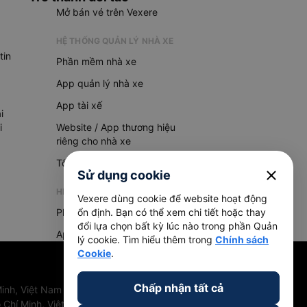
Mở bán vé trên Vexere
HỆ THỐNG QUẢN LÝ NHÀ XE
tin
Phần mềm nhà xe
App quản lý nhà xe
App tài xế
i
i
Website / App thương hiệu
riêng cho nhà xe
Tổng đài AI
close
Sử dụng cookie
HỆ THỐNG QUẢN LÝ HÀNG HOÁ
Vexere dùng cookie để website hoạt động
Phần mềm quản lý hàng hoá
ổn định. Bạn có thể xem chi tiết hoặc thay
đổi lựa chọn bất kỳ lúc nào trong phần Quản
App quản lý hàng hoá
lý cookie. Tìm hiểu thêm trong
Chính sách
Cookie
.
Chấp nhận tất cả
inh, Việt Nam
 Chí Minh, Việt Nam