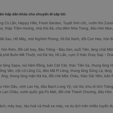
n hấp dẫn khác cho chuyến đi sắp tới:
ng Cù Lần, Happy Hills, Fresh Garden, Tuyệt tình cốc, vườn thú Zoodo
Phú, tháp Trầm Hương, nhà thờ đá, chợ đêm Nha Trang, đảo Hòn Mun,
Bãi Sau, Hồ Mây, mũi Nghinh Phong, hồ Đá Xanh, đồi Con Heo, hòn B
 hòn Rơm, đồi cát bay, Bàu Trắng - Bàu Sen, suối Tiên, làng chài Mũi
à phê Buôn Mê Thuột, núi Đá Voi, hồ Lắk, cụm 3 thác Dray Sap – Dra
o tàng Sapa, núi Hàm Rồng, bản Cát Cát, thác Tiên Sa, thung lũng 
ng Văn, cột cờ Lũng Cú, đèo Mã Pí Lèng, thung lũng Sủng Là, làng 
Áng, thung lũng mận Nà Ka, đồi chè Mộc Châu, thác Dải Yếm, bản P
o Hòn Dấu, vịnh Lan Hạ, đảo Bạch Long Vỹ, núi Voi, khu di tích Tràng
ảo Lan Châu, vườn quốc gia Pù Mát, đồi chè Thanh Chương, đảo Hò
hách, máy bay, tàu hoả và thuê xe máy, xe du lịch trên nhiều tuyến 