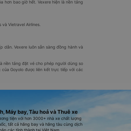
óa hơn bao giờ hết. Vexere hiện là nền tảng
 và Vietravel Airlines.
hấp dẫn. Vexere luôn sẵn sàng đồng hành và
 là nền tảng đặt vé cho phép người dùng so
 của Goyolo được liên kết trực tiếp với các
h, Máy bay, Tàu hoả và Thuê xe
ương tiện với hơn 3000+ nhà xe chất lượng
ốc, tất cả hãng bay và hãng tàu cùng dịch
hắp các tỉnh thành tại Việt Nam.