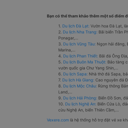
Bạn có thể tham khảo thêm một số điểm đế
1.
Du lịch Đà Lạt:
Vườn hoa Đà Lạt, là
2.
Du lịch Nha Trang:
Bãi biển Trần 
Ponagar,...
3.
Du lịch Vũng Tàu:
Ngọn hải đăng, 
Marina,...
4.
Du lịch Phan Thiết:
Bãi đá Ông Địa,
5.
Du lịch Buôn Ma Thuột:
Bảo tàng c
vườn quốc gia Chư Yang Shin,...
6.
Du lịch Sapa:
Nhà thờ đá Sapa, bả
7.
Du lịch Hà Giang:
Cao nguyên đá Đồ
8.
Du lịch Mộc Châu:
Rừng thông Bản 
Land,...
9.
Du lịch Hải Phòng:
Biển Đồ Sơn, đả
10.
Du lịch Nghệ An:
Biển Cửa Lò, đ
cừu Nghệ An, biển Thiên Cầm,...
Vexere.com
là hệ thống hỗ trợ đặt vé xe k