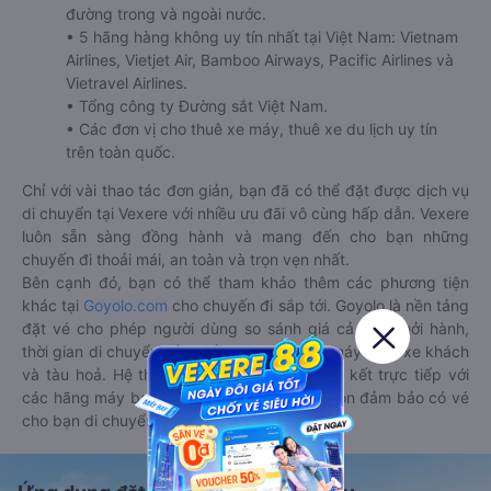
đường trong và ngoài nước.
• 5 hãng hàng không uy tín nhất tại Việt Nam: Vietnam
Airlines, Vietjet Air, Bamboo Airways, Pacific Airlines và
Vietravel Airlines.
• Tổng công ty Đường sắt Việt Nam.
• Các đơn vị cho thuê xe máy, thuê xe du lịch uy tín
trên toàn quốc.
Chỉ với vài thao tác đơn giản, bạn đã có thể đặt được dịch vụ
di chuyển tại Vexere với nhiều ưu đãi vô cùng hấp dẫn. Vexere
luôn sẵn sàng đồng hành và mang đến cho bạn những
chuyến đi thoải mái, an toàn và trọn vẹn nhất.
Bên cạnh đó, bạn có thể tham khảo thêm các phương tiện
khác tại
Goyolo.com
cho chuyến đi sắp tới. Goyolo là nền tảng
đặt vé cho phép người dùng so sánh giá cả, giờ khởi hành,
thời gian di chuyển của nhiều phương tiện máy bay, xe khách
và tàu hoả. Hệ thống của Goyolo được liên kết trực tiếp với
các hãng máy bay, xe khách và tàu hoả, luôn đảm bảo có vé
cho bạn di chuyển.