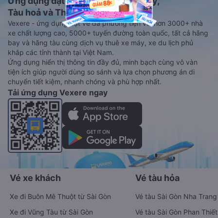
Ứng dụng đặt vé Xe khách, Máy bay,
Tàu hoả và Thuê xe
Vexere - ứng dụng đặt vé đa phương tiện với hơn 3000+ nhà
xe chất lượng cao, 5000+ tuyến đường toàn quốc, tất cả hãng
bay và hãng tàu cùng dịch vụ thuê xe máy, xe du lịch phủ
khắp các tỉnh thành tại Việt Nam.
Ứng dụng hiển thị thông tin đầy đủ, minh bạch cùng vô vàn
tiện ích giúp người dùng so sánh và lựa chọn phương án di
chuyển tiết kiệm, nhanh chóng và phù hợp nhất.
Tải ứng dụng Vexere ngay
Vé xe khách
Vé tàu hỏa
Xe đi Buôn Mê Thuột từ Sài Gòn
Vé tàu Sài Gòn Nha Trang
Xe đi Vũng Tàu từ Sài Gòn
Vé tàu Sài Gòn Phan Thiết