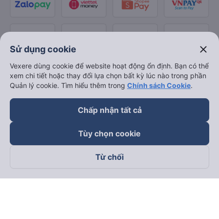
close
Sử dụng cookie
Vexere dùng cookie để website hoạt động ổn định. Bạn có thể
xem chi tiết hoặc thay đổi lựa chọn bất kỳ lúc nào trong phần
Quản lý cookie. Tìm hiểu thêm trong
Chính sách Cookie
.
Chấp nhận tất cả
Tùy chọn cookie
Từ chối
Theo dõi chúng tôi trên
Facebook
Tiktok
Youtube
Công ty TNHH Thương Mại Dịch Vụ Vexere