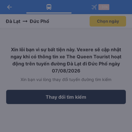
arrow_back
Tải app Vexere ngay!
Tải app Vexere
-30k
Mở app
Mở app
Nhận ưu đãi thành viên độc
-30k/ghế khi đặt vé máy bay qua
quyền
app
Đà Lạt
Đức Phổ
Chọn ngày
Xin lỗi bạn vì sự bất tiện này. Vexere sẽ cập nhật
ngay khi có thông tin xe The Queen Tourist hoạt
động trên tuyến đường Đà Lạt đi Đức Phổ ngày
07/08/2026
Xin bạn vui lòng thay đổi tuyến đường tìm kiếm
Thay đổi tìm kiếm