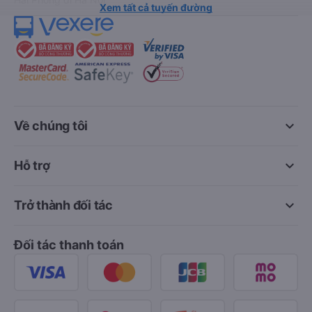
Xem tất cả tuyến đường
keyboard_arrow_down
Về chúng tôi
keyboard_arrow_down
Hỗ trợ
keyboard_arrow_down
Trở thành đối tác
Đối tác thanh toán