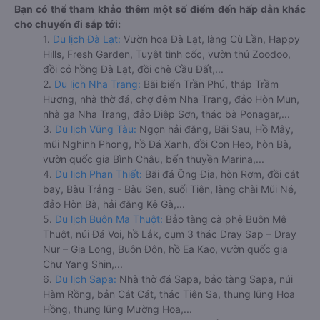
Bạn có thể tham khảo thêm một số điểm đến hấp dẫn khác
cho chuyến đi sắp tới:
1.
Du lịch Đà Lạt:
Vườn hoa Đà Lạt, làng Cù Lần, Happy
Hills, Fresh Garden, Tuyệt tình cốc, vườn thú Zoodoo,
đồi cỏ hồng Đà Lạt, đồi chè Cầu Đất,...
2.
Du lịch Nha Trang:
Bãi biển Trần Phú, tháp Trầm
Hương, nhà thờ đá, chợ đêm Nha Trang, đảo Hòn Mun,
nhà ga Nha Trang, đảo Điệp Sơn, thác bà Ponagar,...
3.
Du lịch Vũng Tàu:
Ngọn hải đăng, Bãi Sau, Hồ Mây,
mũi Nghinh Phong, hồ Đá Xanh, đồi Con Heo, hòn Bà,
vườn quốc gia Bình Châu, bến thuyền Marina,...
4.
Du lịch Phan Thiết:
Bãi đá Ông Địa, hòn Rơm, đồi cát
bay, Bàu Trắng - Bàu Sen, suối Tiên, làng chài Mũi Né,
đảo Hòn Bà, hải đăng Kê Gà,...
5.
Du lịch Buôn Ma Thuột:
Bảo tàng cà phê Buôn Mê
Thuột, núi Đá Voi, hồ Lắk, cụm 3 thác Dray Sap – Dray
Nur – Gia Long, Buôn Đôn, hồ Ea Kao, vườn quốc gia
Chư Yang Shin,...
6.
Du lịch Sapa:
Nhà thờ đá Sapa, bảo tàng Sapa, núi
Hàm Rồng, bản Cát Cát, thác Tiên Sa, thung lũng Hoa
Hồng, thung lũng Mường Hoa,...