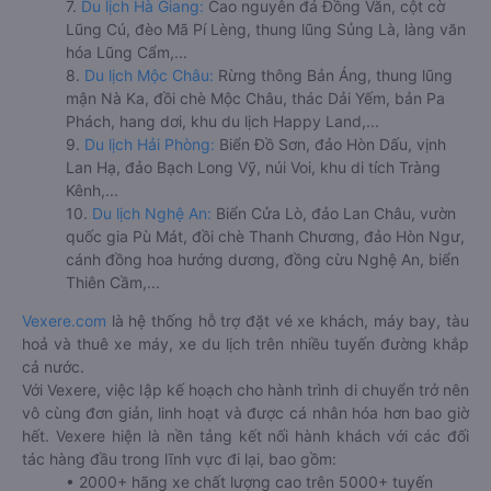
7.
Du lịch Hà Giang:
Cao nguyên đá Đồng Văn, cột cờ
Lũng Cú, đèo Mã Pí Lèng, thung lũng Sủng Là, làng văn
hóa Lũng Cẩm,...
8.
Du lịch Mộc Châu:
Rừng thông Bản Áng, thung lũng
mận Nà Ka, đồi chè Mộc Châu, thác Dải Yếm, bản Pa
Phách, hang dơi, khu du lịch Happy Land,...
9.
Du lịch Hải Phòng:
Biển Đồ Sơn, đảo Hòn Dấu, vịnh
Lan Hạ, đảo Bạch Long Vỹ, núi Voi, khu di tích Tràng
Kênh,...
10.
Du lịch Nghệ An:
Biển Cửa Lò, đảo Lan Châu, vườn
quốc gia Pù Mát, đồi chè Thanh Chương, đảo Hòn Ngư,
cánh đồng hoa hướng dương, đồng cừu Nghệ An, biển
Thiên Cầm,...
Vexere.com
là hệ thống hỗ trợ đặt vé xe khách, máy bay, tàu
hoả và thuê xe máy, xe du lịch trên nhiều tuyến đường khắp
cả nước.
Với Vexere, việc lập kế hoạch cho hành trình di chuyển trở nên
vô cùng đơn giản, linh hoạt và được cá nhân hóa hơn bao giờ
hết. Vexere hiện là nền tảng kết nối hành khách với các đối
tác hàng đầu trong lĩnh vực đi lại, bao gồm:
• 2000+ hãng xe chất lượng cao trên 5000+ tuyến