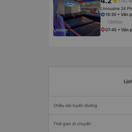
4.2
star
(142 đ
Limousine 24 P
18:30 • Văn 
13h15m
07:45 • Văn 
Lịc
Chiều dài tuyến đường
Thời gian di chuyển