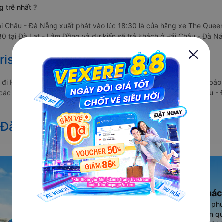
 trễ nhất ?
ải Châu - Đà Nẵng xuất phát vào lúc 18:30 là của hãng xe The Queen
0 tại Đà Lạt - Lâm Đồng và dự kiến sẽ trả khách ở Hải Châu - Đà Nẵ
ist Tết 2027 từ Đà Lạt đi Hải Châu
t đi Hải Châu vẫn chưa được công bố. Vexere.com sẽ sớm thông báo 
a các hãng xe khách đi tuyến đường Đà Lạt - Hải Châu và Hải Châu - 
 Đà Lạt đi Hải Châu
Ứng dụng đặt vé Xe khác
Vexere - ứng dụng đặt vé đa ph
cao, 5000+ tuyến đường toàn qu