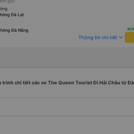
ánh giá)
hòng
phòng Đà Lạt
KH
phòng Đà Nẵng
keyboard_arrow_down
Thông tin chi tiết
h trình chi tiết các xe The Queen Tourist Đi Hải Châu từ Đà