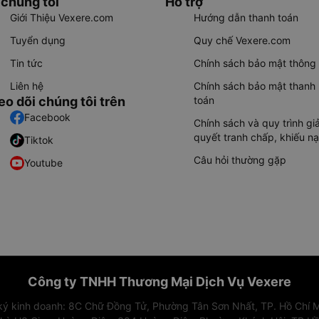
 chúng tôi
Hỗ trợ
Giới Thiệu Vexere.com
Hướng dẫn thanh toán
Tuyển dụng
Quy chế Vexere.com
Tin tức
Chính sách bảo mật thông 
Liên hệ
Chính sách bảo mật thanh
eo dõi chúng tôi trên
toán
Facebook
Chính sách và quy trình giả
quyết tranh chấp, khiếu nạ
Tiktok
Câu hỏi thường gặp
Youtube
Công ty TNHH Thương Mại Dịch Vụ Vexere
 ký kinh doanh: 8C Chữ Đồng Tử, Phường Tân Sơn Nhất, TP. Hồ Chí M