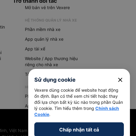
Trở thành đối tác
Mở bán vé trên Vexere
HỆ THỐNG QUẢN LÝ NHÀ XE
tin
Phần mềm nhà xe
App quản lý nhà xe
App tài xế
i
i
Website / App thương hiệu
riêng cho nhà xe
Tổng đài AI
close
Sử dụng cookie
HỆ THỐNG QUẢN LÝ HÀNG HOÁ
Vexere dùng cookie để website hoạt động
Phần mềm quản lý hàng hoá
ổn định. Bạn có thể xem chi tiết hoặc thay
đổi lựa chọn bất kỳ lúc nào trong phần Quản
App quản lý hàng hoá
lý cookie. Tìm hiểu thêm trong
Chính sách
Cookie
.
Chấp nhận tất cả
inh, Việt Nam