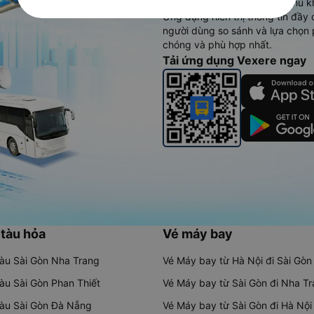
vụ thuê xe máy, xe du lịch phủ k
Ứng dụng hiển thị thông tin đầy 
người dùng so sánh và lựa chọn 
chóng và phù hợp nhất.
Tải ứng dụng Vexere ngay
 tàu hỏa
Vé máy bay
tàu Sài Gòn Nha Trang
Vé Máy bay từ Hà Nội đi Sài Gòn
tàu Sài Gòn Phan Thiết
Vé Máy bay từ Sài Gòn đi Nha T
tàu Sài Gòn Đà Nẵng
Vé Máy bay từ Sài Gòn đi Hà Nội