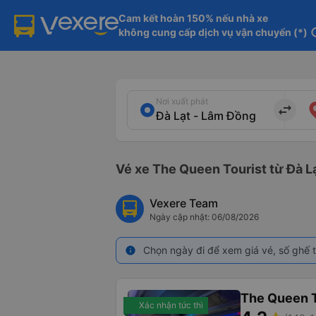
Cam kết hoàn 150% nếu nhà xe

không cung cấp dịch vụ vận chuyển (*)
in
Nơi xuất phát
import_export
Vé xe The Queen Tourist từ Đà L
Vexere Team
Ngày cập nhật: 06/08/2026
Chọn ngày đi để xem giá vé, số ghế t
info
The Queen T
Xác nhận tức thì