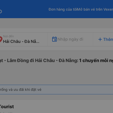
Đơn hàng của tôi
Mở bán vé trên Vexe
fo
Nơi đến
add
Nhập ngày đi
Thêm
ạt - Lâm Đồng đi Hải Châu - Đà Nẵng
: 1 chuyến mỗi 
rống và ưu đãi khi đặt vé
ourist