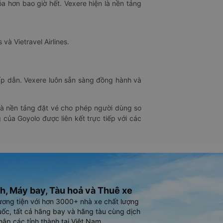
óa hơn bao giờ hết. Vexere hiện là nền tảng
 và Vietravel Airlines.
hấp dẫn. Vexere luôn sẵn sàng đồng hành và
 là nền tảng đặt vé cho phép người dùng so
 của Goyolo được liên kết trực tiếp với các
h, Máy bay, Tàu hoả và Thuê xe
ương tiện với hơn 3000+ nhà xe chất lượng
ốc, tất cả hãng bay và hãng tàu cùng dịch
hắp các tỉnh thành tại Việt Nam.