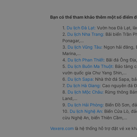
Bạn có thể tham khảo thêm một số điểm đế
1.
Du lịch Đà Lạt:
Vườn hoa Đà Lạt, là
2.
Du lịch Nha Trang:
Bãi biển Trần 
Ponagar,...
3.
Du lịch Vũng Tàu:
Ngọn hải đăng, 
Marina,...
4.
Du lịch Phan Thiết:
Bãi đá Ông Địa,
5.
Du lịch Buôn Ma Thuột:
Bảo tàng c
vườn quốc gia Chư Yang Shin,...
6.
Du lịch Sapa:
Nhà thờ đá Sapa, bả
7.
Du lịch Hà Giang:
Cao nguyên đá Đồ
8.
Du lịch Mộc Châu:
Rừng thông Bản 
Land,...
9.
Du lịch Hải Phòng:
Biển Đồ Sơn, đả
10.
Du lịch Nghệ An:
Biển Cửa Lò, đ
cừu Nghệ An, biển Thiên Cầm,...
Vexere.com
là hệ thống hỗ trợ đặt vé xe k