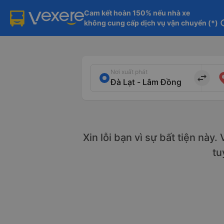
Cam kết hoàn 150% nếu nhà xe

không cung cấp dịch vụ vận chuyển (*)
in
Nơi xuất phát
import_export
Xin lỗi bạn vì sự bất tiện này
tu