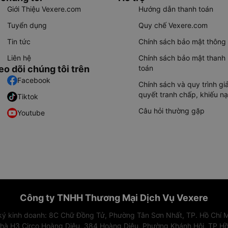
Giới Thiệu Vexere.com
Hướng dẫn thanh toán
Tuyển dụng
Quy chế Vexere.com
Tin tức
Chính sách bảo mật thông 
Liên hệ
Chính sách bảo mật thanh
eo dõi chúng tôi trên
toán
Facebook
Chính sách và quy trình giả
quyết tranh chấp, khiếu nạ
Tiktok
Câu hỏi thường gặp
Youtube
Công ty TNHH Thương Mại Dịch Vụ Vexere
 ký kinh doanh: 8C Chữ Đồng Tử, Phường Tân Sơn Nhất, TP. Hồ Chí M
nhà H3 Circo Hoàng Diệu, 384 Hoàng Diệu, Phường Khánh Hội, TP Hồ