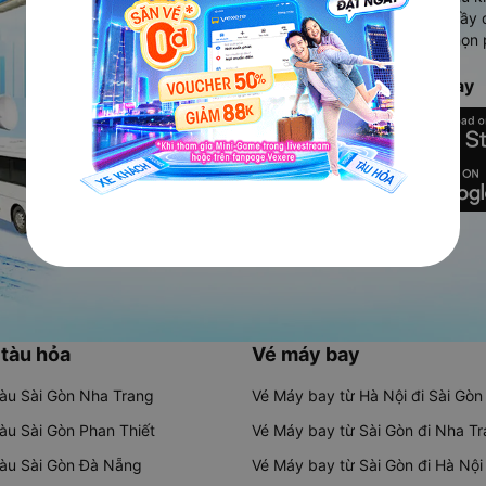
Ứng dụng hiển thị thông tin đầy 
người dùng so sánh và lựa chọn 
chóng và phù hợp nhất.
Tải ứng dụng Vexere ngay
 tàu hỏa
Vé máy bay
tàu Sài Gòn Nha Trang
Vé Máy bay từ Hà Nội đi Sài Gòn
tàu Sài Gòn Phan Thiết
Vé Máy bay từ Sài Gòn đi Nha T
tàu Sài Gòn Đà Nẵng
Vé Máy bay từ Sài Gòn đi Hà Nội