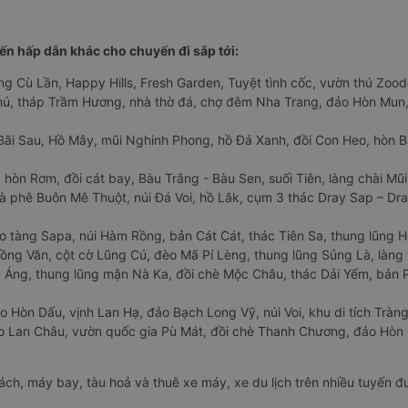
n hấp dẫn khác cho chuyến đi sắp tới:
ng Cù Lần, Happy Hills, Fresh Garden, Tuyệt tình cốc, vườn thú Zoodo
Phú, tháp Trầm Hương, nhà thờ đá, chợ đêm Nha Trang, đảo Hòn Mun,
Bãi Sau, Hồ Mây, mũi Nghinh Phong, hồ Đá Xanh, đồi Con Heo, hòn B
 hòn Rơm, đồi cát bay, Bàu Trắng - Bàu Sen, suối Tiên, làng chài Mũi
à phê Buôn Mê Thuột, núi Đá Voi, hồ Lắk, cụm 3 thác Dray Sap – Dra
o tàng Sapa, núi Hàm Rồng, bản Cát Cát, thác Tiên Sa, thung lũng 
ng Văn, cột cờ Lũng Cú, đèo Mã Pí Lèng, thung lũng Sủng Là, làng 
Áng, thung lũng mận Nà Ka, đồi chè Mộc Châu, thác Dải Yếm, bản P
o Hòn Dấu, vịnh Lan Hạ, đảo Bạch Long Vỹ, núi Voi, khu di tích Tràng
ảo Lan Châu, vườn quốc gia Pù Mát, đồi chè Thanh Chương, đảo Hò
hách, máy bay, tàu hoả và thuê xe máy, xe du lịch trên nhiều tuyến 