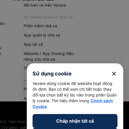
Mở bán vé trên Vexere
HỆ THỐNG QUẢN LÝ NHÀ XE
tin
Phần mềm nhà xe
App quản lý nhà xe
App tài xế
i
i
Website / App thương hiệu
riêng cho nhà xe
Tổng đài AI
close
Sử dụng cookie
HỆ THỐNG QUẢN LÝ HÀNG HOÁ
Vexere dùng cookie để website hoạt động
Phần mềm quản lý hàng hoá
ổn định. Bạn có thể xem chi tiết hoặc thay
đổi lựa chọn bất kỳ lúc nào trong phần Quản
App quản lý hàng hoá
lý cookie. Tìm hiểu thêm trong
Chính sách
Cookie
.
Chấp nhận tất cả
inh, Việt Nam
 Chí Minh, Việt Nam