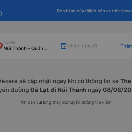
Đơn hàng của tôi
Mở bán vé trên Vexe
fo
Nơi đến
add
Nhập ngày đi
Thêm
. Vexere sẽ cập nhật ngay khi có thông tin xe
The 
yến đường
Đà Lạt đi Núi Thành
ngày
08/08/20
Xin bạn vui lòng thay đổi tuyến đường tìm kiếm