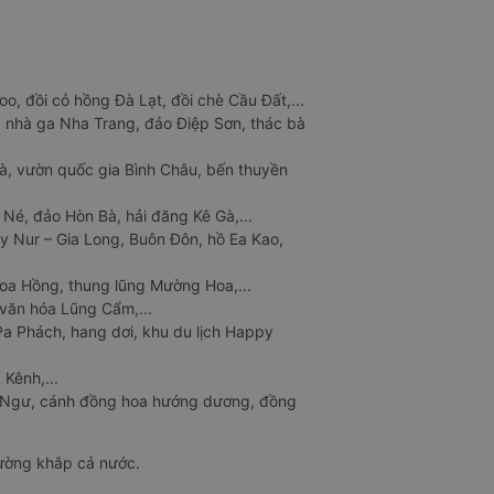
o, đồi cỏ hồng Đà Lạt, đồi chè Cầu Đất,...
 nhà ga Nha Trang, đảo Điệp Sơn, thác bà
à, vườn quốc gia Bình Châu, bến thuyền
 Né, đảo Hòn Bà, hải đăng Kê Gà,...
y Nur – Gia Long, Buôn Đôn, hồ Ea Kao,
Hoa Hồng, thung lũng Mường Hoa,...
văn hóa Lũng Cẩm,...
a Phách, hang dơi, khu du lịch Happy
 Kênh,...
n Ngư, cánh đồng hoa hướng dương, đồng
đường khắp cả nước.