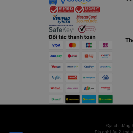
Đối tác thanh toán
Th
Địa chỉ đăng
Địa chỉ
:
Lầu 2, toà 