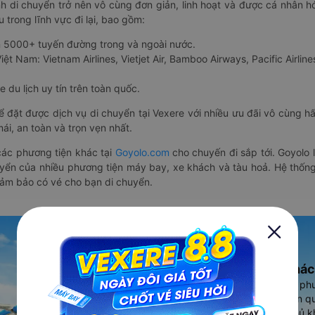
nh di chuyển trở nên vô cùng đơn giản, linh hoạt và được cá nhân h
 trong lĩnh vực đi lại, bao gồm:
n 5000+ tuyến đường trong và ngoài nước.
ệt Nam: Vietnam Airlines, Vietjet Air, Bamboo Airways, Pacific Airlines
 du lịch uy tín trên toàn quốc.
thể đặt được dịch vụ di chuyển tại Vexere với nhiều ưu đãi vô cùng 
i, an toàn và trọn vẹn nhất.
ác phương tiện khác tại
Goyolo.com
cho chuyến đi sắp tới. Goyolo
huyển của nhiều phương tiện máy bay, xe khách và tàu hoả. Hệ thống
đảm bảo có vé cho bạn di chuyển.
Ứng dụng đặt vé Xe khác
Vexere - ứng dụng đặt vé đa ph
cao, 5000+ tuyến đường toàn qu
vụ thuê xe máy, xe du lịch phủ k