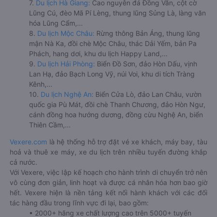
7.
Du lịch Hà Giang:
Cao nguyên đá Đồng Văn, cột cờ
Lũng Cú, đèo Mã Pí Lèng, thung lũng Sủng Là, làng văn
hóa Lũng Cẩm,...
8.
Du lịch Mộc Châu:
Rừng thông Bản Áng, thung lũng
mận Nà Ka, đồi chè Mộc Châu, thác Dải Yếm, bản Pa
Phách, hang dơi, khu du lịch Happy Land,...
9.
Du lịch Hải Phòng:
Biển Đồ Sơn, đảo Hòn Dấu, vịnh
Lan Hạ, đảo Bạch Long Vỹ, núi Voi, khu di tích Tràng
Kênh,...
10.
Du lịch Nghệ An:
Biển Cửa Lò, đảo Lan Châu, vườn
quốc gia Pù Mát, đồi chè Thanh Chương, đảo Hòn Ngư,
cánh đồng hoa hướng dương, đồng cừu Nghệ An, biển
Thiên Cầm,...
Vexere.com
là hệ thống hỗ trợ đặt vé xe khách, máy bay, tàu
hoả và thuê xe máy, xe du lịch trên nhiều tuyến đường khắp
cả nước.
Với Vexere, việc lập kế hoạch cho hành trình di chuyển trở nên
vô cùng đơn giản, linh hoạt và được cá nhân hóa hơn bao giờ
hết. Vexere hiện là nền tảng kết nối hành khách với các đối
tác hàng đầu trong lĩnh vực đi lại, bao gồm:
• 2000+ hãng xe chất lượng cao trên 5000+ tuyến