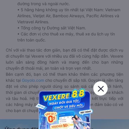
đường trong và ngoài nước.
• 5 hãng hàng không uy tín nhất tại Việt Nam: Vietnam
Airlines, Vietjet Air, Bamboo Airways, Pacific Airlines và
Vietravel Airlines.
• Tổng công ty Đường sắt Việt Nam.
• Các đơn vị cho thuê xe máy, thuê xe du lịch uy tín
trên toàn quốc.
Chỉ với vài thao tác đơn giản, bạn đã có thể đặt được dịch vụ
di chuyển tại Vexere với nhiều ưu đãi vô cùng hấp dẫn. Vexere
luôn sẵn sàng đồng hành và mang đến cho bạn những
chuyến đi thoải mái, an toàn và trọn vẹn nhất.
Bên cạnh đó, bạn có thể tham khảo thêm các phương tiện
khác tại
Goyolo.com
cho chuyến đi sắp tới. Goyolo là nền tảng
đặt vé cho phép người dùng so sánh giá cả, giờ khởi hành,
thời gian di chuyển của nhiều phương tiện máy bay, xe khách
và tàu hoả. Hệ thống của Goyolo được liên kết trực tiếp với
các hãng máy bay, xe khách và tàu hoả, luôn đảm bảo có vé
cho bạn di chuyển.