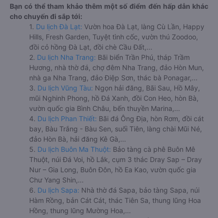
Bạn có thể tham khảo thêm một số điểm đến hấp dẫn khác
cho chuyến đi sắp tới:
1.
Du lịch Đà Lạt:
Vườn hoa Đà Lạt, làng Cù Lần, Happy
Hills, Fresh Garden, Tuyệt tình cốc, vườn thú Zoodoo,
đồi cỏ hồng Đà Lạt, đồi chè Cầu Đất,...
2.
Du lịch Nha Trang:
Bãi biển Trần Phú, tháp Trầm
Hương, nhà thờ đá, chợ đêm Nha Trang, đảo Hòn Mun,
nhà ga Nha Trang, đảo Điệp Sơn, thác bà Ponagar,...
3.
Du lịch Vũng Tàu:
Ngọn hải đăng, Bãi Sau, Hồ Mây,
mũi Nghinh Phong, hồ Đá Xanh, đồi Con Heo, hòn Bà,
vườn quốc gia Bình Châu, bến thuyền Marina,...
4.
Du lịch Phan Thiết:
Bãi đá Ông Địa, hòn Rơm, đồi cát
bay, Bàu Trắng - Bàu Sen, suối Tiên, làng chài Mũi Né,
đảo Hòn Bà, hải đăng Kê Gà,...
5.
Du lịch Buôn Ma Thuột:
Bảo tàng cà phê Buôn Mê
Thuột, núi Đá Voi, hồ Lắk, cụm 3 thác Dray Sap – Dray
Nur – Gia Long, Buôn Đôn, hồ Ea Kao, vườn quốc gia
Chư Yang Shin,...
6.
Du lịch Sapa:
Nhà thờ đá Sapa, bảo tàng Sapa, núi
Hàm Rồng, bản Cát Cát, thác Tiên Sa, thung lũng Hoa
Hồng, thung lũng Mường Hoa,...