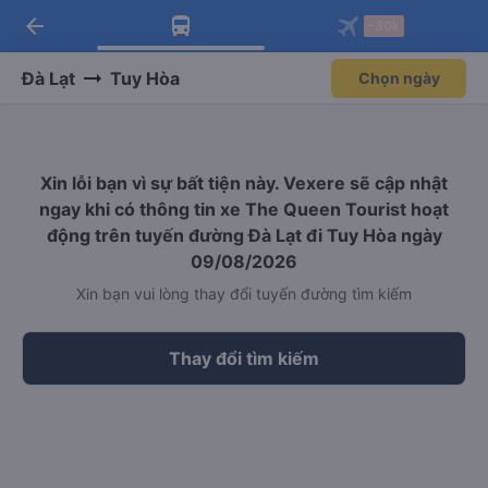
arrow_back
Tải app Vexere ngay!
Tải app Vexere
-30k
Mở app
Mở app
Nhận ưu đãi thành viên độc
-30k/ghế khi đặt vé máy bay qua
quyền
app
Đà Lạt
Tuy Hòa
Chọn ngày
Xin lỗi bạn vì sự bất tiện này. Vexere sẽ cập nhật
ngay khi có thông tin xe The Queen Tourist hoạt
động trên tuyến đường Đà Lạt đi Tuy Hòa ngày
09/08/2026
Xin bạn vui lòng thay đổi tuyến đường tìm kiếm
Thay đổi tìm kiếm