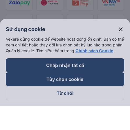
close
Sử dụng cookie
Vexere dùng cookie để website hoạt động ổn định. Bạn có thể
xem chi tiết hoặc thay đổi lựa chọn bất kỳ lúc nào trong phần
Quản lý cookie. Tìm hiểu thêm trong
Chính sách Cookie
.
Chấp nhận tất cả
Tùy chọn cookie
Từ chối
Theo dõi chúng tôi trên
Facebook
Tiktok
Youtube
Công ty TNHH Thương Mại Dịch Vụ Vexere