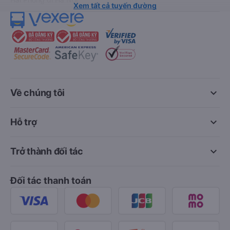
Xem tất cả tuyến đường
keyboard_arrow_down
Về chúng tôi
keyboard_arrow_down
Hỗ trợ
keyboard_arrow_down
Trở thành đối tác
Đối tác thanh toán