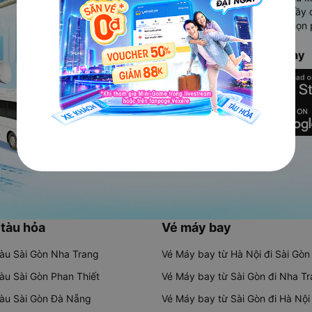
Ứng dụng hiển thị thông tin đầy 
người dùng so sánh và lựa chọn 
chóng và phù hợp nhất.
Tải ứng dụng Vexere ngay
 tàu hỏa
Vé máy bay
tàu Sài Gòn Nha Trang
Vé Máy bay từ Hà Nội đi Sài Gòn
tàu Sài Gòn Phan Thiết
Vé Máy bay từ Sài Gòn đi Nha T
tàu Sài Gòn Đà Nẵng
Vé Máy bay từ Sài Gòn đi Hà Nội