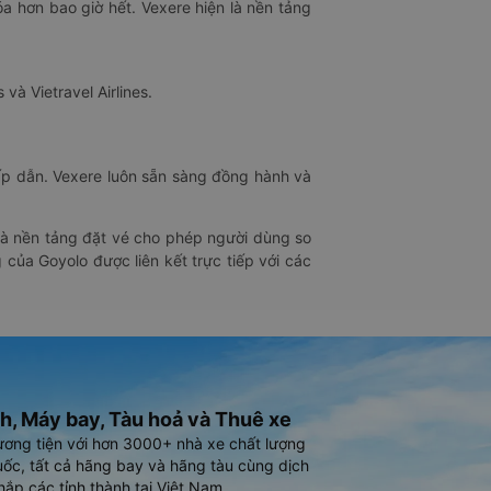
óa hơn bao giờ hết. Vexere hiện là nền tảng
 và Vietravel Airlines.
hấp dẫn. Vexere luôn sẵn sàng đồng hành và
 là nền tảng đặt vé cho phép người dùng so
 của Goyolo được liên kết trực tiếp với các
h, Máy bay, Tàu hoả và Thuê xe
ương tiện với hơn 3000+ nhà xe chất lượng
ốc, tất cả hãng bay và hãng tàu cùng dịch
hắp các tỉnh thành tại Việt Nam.