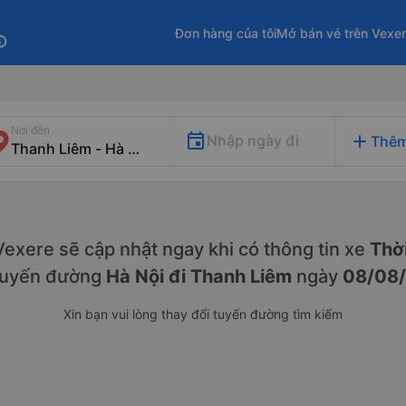
Đơn hàng của tôi
Mở bán vé trên Vexe
fo
Nơi đến
add
Nhập ngày đi
Thêm
. Vexere sẽ cập nhật ngay khi có thông tin xe
Thời
 tuyến đường
Hà Nội đi Thanh Liêm
ngày
08/08
Xin bạn vui lòng thay đổi tuyến đường tìm kiếm