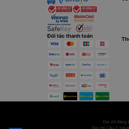
Đối tác thanh toán
Th
Địa chỉ đăng
Địa chỉ
:
Lầu 2, toà 