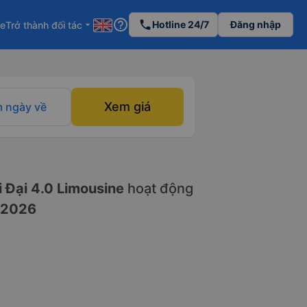
help_outline
phone
Hotline 24/7
Đăng nhập
re
Trở thành đối tác
arrow_drop_down
Xem giá
 ngày về
 Đại 4.0 Limousine
hoạt động
/2026