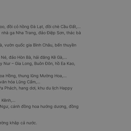
o, đồi cỏ hồng Đà Lạt, đồi chè Cầu Đất,...
 nhà ga Nha Trang, đảo Điệp Sơn, thác bà
à, vườn quốc gia Bình Châu, bến thuyền
 Né, đảo Hòn Bà, hải đăng Kê Gà,...
y Nur – Gia Long, Buôn Đôn, hồ Ea Kao,
Hoa Hồng, thung lũng Mường Hoa,...
văn hóa Lũng Cẩm,...
a Phách, hang dơi, khu du lịch Happy
 Kênh,...
n Ngư, cánh đồng hoa hướng dương, đồng
đường khắp cả nước.