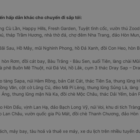
n hấp dẫn khác cho chuyến đi sắp tới:
ng Cù Lần, Happy Hills, Fresh Garden, Tuyệt tình cốc, vườn thú Zoodo
Phú, tháp Trầm Hương, nhà thờ đá, chợ đêm Nha Trang, đảo Hòn Mun,
Bãi Sau, Hồ Mây, mũi Nghinh Phong, hồ Đá Xanh, đồi Con Heo, hòn B
 hòn Rơm, đồi cát bay, Bàu Trắng - Bàu Sen, suối Tiên, làng chài Mũi
à phê Buôn Mê Thuột, núi Đá Voi, hồ Lắk, cụm 3 thác Dray Sap – Dra
o tàng Sapa, núi Hàm Rồng, bản Cát Cát, thác Tiên Sa, thung lũng 
ng Văn, cột cờ Lũng Cú, đèo Mã Pí Lèng, thung lũng Sủng Là, làng 
Áng, thung lũng mận Nà Ka, đồi chè Mộc Châu, thác Dải Yếm, bản P
o Hòn Dấu, vịnh Lan Hạ, đảo Bạch Long Vỹ, núi Voi, khu di tích Tràng
ảo Lan Châu, vườn quốc gia Pù Mát, đồi chè Thanh Chương, đảo Hò
hách, máy bay, tàu hoả và thuê xe máy, xe du lịch trên nhiều tuyến 