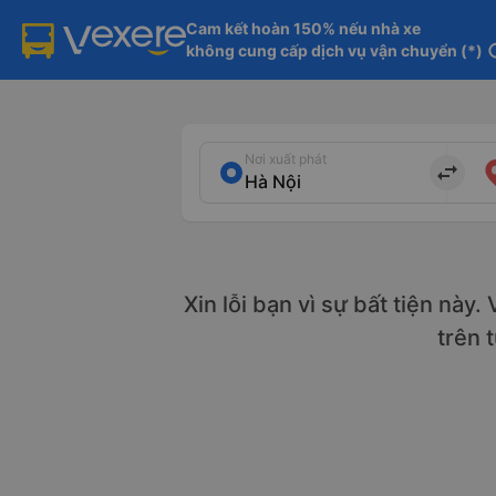
Cam kết hoàn 150% nếu nhà xe

không cung cấp dịch vụ vận chuyển (*)
in
Nơi xuất phát
import_export
Xin lỗi bạn vì sự bất tiện này
trên