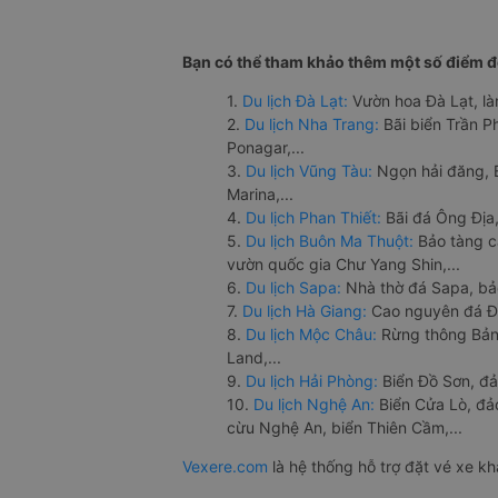
Bạn có thể tham khảo thêm một số điểm đế
1.
Du lịch Đà Lạt:
Vườn hoa Đà Lạt, là
2.
Du lịch Nha Trang:
Bãi biển Trần 
Ponagar,...
3.
Du lịch Vũng Tàu:
Ngọn hải đăng, 
Marina,...
4.
Du lịch Phan Thiết:
Bãi đá Ông Địa,
5.
Du lịch Buôn Ma Thuột:
Bảo tàng c
vườn quốc gia Chư Yang Shin,...
6.
Du lịch Sapa:
Nhà thờ đá Sapa, bả
7.
Du lịch Hà Giang:
Cao nguyên đá Đồ
8.
Du lịch Mộc Châu:
Rừng thông Bản 
Land,...
9.
Du lịch Hải Phòng:
Biển Đồ Sơn, đả
10.
Du lịch Nghệ An:
Biển Cửa Lò, đ
cừu Nghệ An, biển Thiên Cầm,...
Vexere.com
là hệ thống hỗ trợ đặt vé xe k