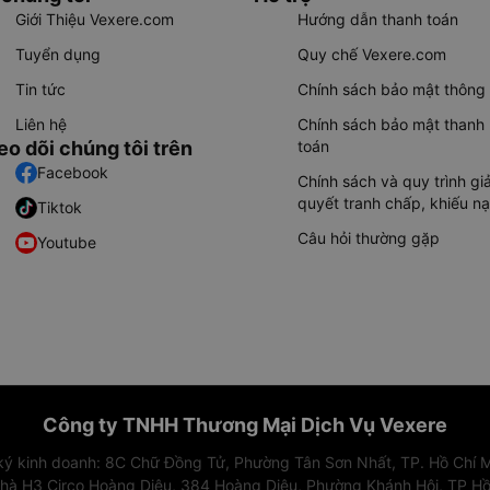
Giới Thiệu Vexere.com
Hướng dẫn thanh toán
Tuyển dụng
Quy chế Vexere.com
Tin tức
Chính sách bảo mật thông 
Liên hệ
Chính sách bảo mật thanh
eo dõi chúng tôi trên
toán
Facebook
Chính sách và quy trình giả
quyết tranh chấp, khiếu nạ
Tiktok
Câu hỏi thường gặp
Youtube
Công ty TNHH Thương Mại Dịch Vụ Vexere
 ký kinh doanh: 8C Chữ Đồng Tử, Phường Tân Sơn Nhất, TP. Hồ Chí M
nhà H3 Circo Hoàng Diệu, 384 Hoàng Diệu, Phường Khánh Hội, TP Hồ