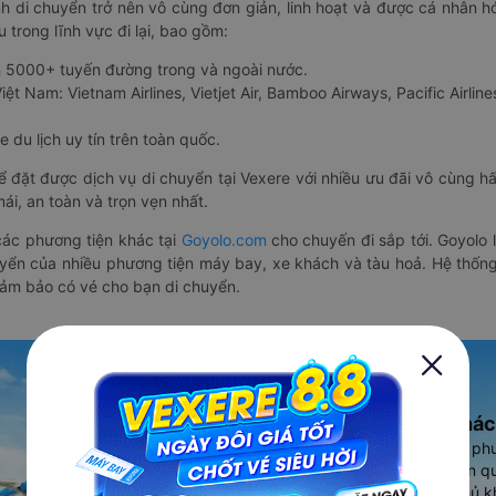
nh di chuyển trở nên vô cùng đơn giản, linh hoạt và được cá nhân h
 trong lĩnh vực đi lại, bao gồm:
n 5000+ tuyến đường trong và ngoài nước.
ệt Nam: Vietnam Airlines, Vietjet Air, Bamboo Airways, Pacific Airlines
 du lịch uy tín trên toàn quốc.
thể đặt được dịch vụ di chuyển tại Vexere với nhiều ưu đãi vô cùng 
i, an toàn và trọn vẹn nhất.
ác phương tiện khác tại
Goyolo.com
cho chuyến đi sắp tới. Goyolo
huyển của nhiều phương tiện máy bay, xe khách và tàu hoả. Hệ thống
đảm bảo có vé cho bạn di chuyển.
Ứng dụng đặt vé Xe khác
Vexere - ứng dụng đặt vé đa ph
cao, 5000+ tuyến đường toàn qu
vụ thuê xe máy, xe du lịch phủ k