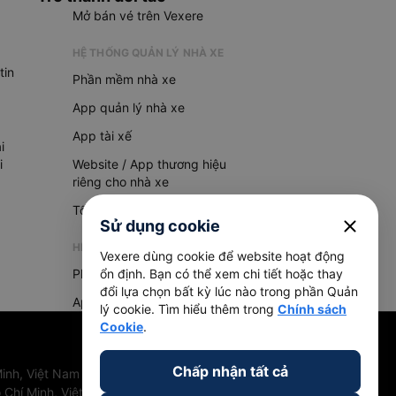
Mở bán vé trên Vexere
HỆ THỐNG QUẢN LÝ NHÀ XE
tin
Phần mềm nhà xe
App quản lý nhà xe
App tài xế
i
i
Website / App thương hiệu
riêng cho nhà xe
Tổng đài AI
close
Sử dụng cookie
HỆ THỐNG QUẢN LÝ HÀNG HOÁ
Vexere dùng cookie để website hoạt động
Phần mềm quản lý hàng hoá
ổn định. Bạn có thể xem chi tiết hoặc thay
đổi lựa chọn bất kỳ lúc nào trong phần Quản
App quản lý hàng hoá
lý cookie. Tìm hiểu thêm trong
Chính sách
Cookie
.
Chấp nhận tất cả
inh, Việt Nam
 Chí Minh, Việt Nam