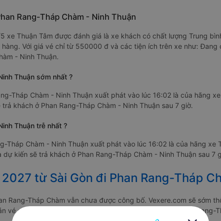
 Phan Rang-Tháp Chàm - Ninh Thuận
.0/5 xe Thuận Tâm được đánh giá là xe khách có chất lượng Trung b
 hàng. Với giá vé chỉ từ 550000 đ và các tiện ích trên xe như: Đan
hàm - Ninh Thuận.
Ninh Thuận sớm nhất ?
ng-Tháp Chàm - Ninh Thuận xuất phát vào lúc 16:02 là của hãng x
sẽ trả khách ở Phan Rang-Tháp Chàm - Ninh Thuận sau 7 giờ.
inh Thuận trễ nhất ?
g-Tháp Chàm - Ninh Thuận xuất phát vào lúc 16:02 là của hãng xe
và dự kiến sẽ trả khách ở Phan Rang-Tháp Chàm - Ninh Thuận sau 7 g
t 2027 từ Sài Gòn đi Phan Rang-Tháp C
han Rang-Tháp Chàm vẫn chưa được công bố. Vexere.com sẽ sớm thô
ờ bán vé của các hãng xe khách đi tuyến đường Sài Gòn - Phan Ran