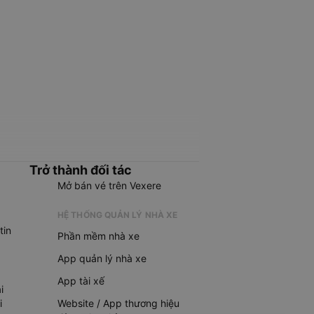
Trở thành đối tác
Mở bán vé trên Vexere
HỆ THỐNG QUẢN LÝ NHÀ XE
tin
Phần mềm nhà xe
App quản lý nhà xe
App tài xế
i
i
Website / App thương hiệu