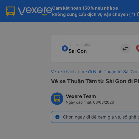
Cam kết hoàn 150% nếu nhà xe

không cung cấp dịch vụ vận chuyển (*)
in
Nơi xuất phát
import_export
Vé xe khách
xe đi Ninh Thuận từ Sài Gòn
Vé xe Thuận Tâm từ Sài Gòn đi 
Vexere Team
Ngày cập nhật: 06/08/2026
Chọn ngày đi để xem giá vé, số ghế t
info