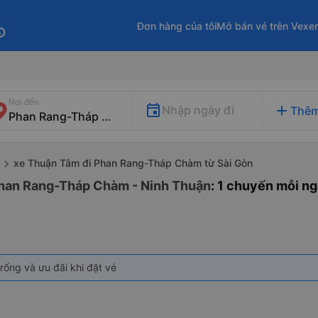
Đơn hàng của tôi
Mở bán vé trên Vexe
fo
Nơi đến
add
Nhập ngày đi
Thêm
xe Thuận Tâm đi Phan Rang-Tháp Chàm từ Sài Gòn
Phan Rang-Tháp Chàm - Ninh Thuận
: 1 chuyến mỗi n
rống và ưu đãi khi đặt vé