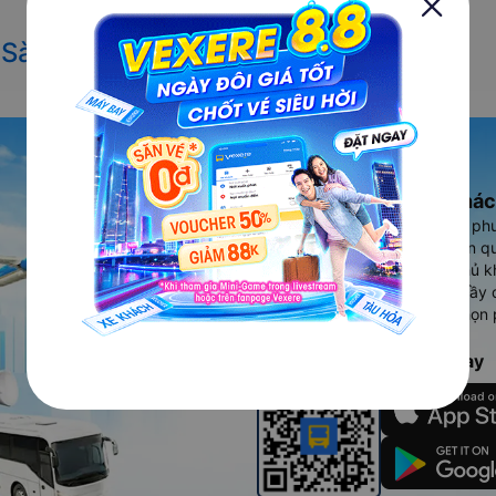
ừ Sài Gòn đi Phan Rang-Tháp Chàm
Ứng dụng đặt vé Xe khác
Vexere - ứng dụng đặt vé đa ph
cao, 5000+ tuyến đường toàn qu
vụ thuê xe máy, xe du lịch phủ k
Ứng dụng hiển thị thông tin đầy 
người dùng so sánh và lựa chọn 
chóng và phù hợp nhất.
Tải ứng dụng Vexere ngay