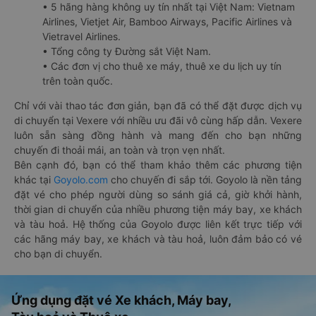
• 5 hãng hàng không uy tín nhất tại Việt Nam: Vietnam
Airlines, Vietjet Air, Bamboo Airways, Pacific Airlines và
Vietravel Airlines.
• Tổng công ty Đường sắt Việt Nam.
• Các đơn vị cho thuê xe máy, thuê xe du lịch uy tín
trên toàn quốc.
Chỉ với vài thao tác đơn giản, bạn đã có thể đặt được dịch vụ
di chuyển tại Vexere với nhiều ưu đãi vô cùng hấp dẫn. Vexere
luôn sẵn sàng đồng hành và mang đến cho bạn những
chuyến đi thoải mái, an toàn và trọn vẹn nhất.
Bên cạnh đó, bạn có thể tham khảo thêm các phương tiện
khác tại
Goyolo.com
cho chuyến đi sắp tới. Goyolo là nền tảng
đặt vé cho phép người dùng so sánh giá cả, giờ khởi hành,
thời gian di chuyển của nhiều phương tiện máy bay, xe khách
và tàu hoả. Hệ thống của Goyolo được liên kết trực tiếp với
các hãng máy bay, xe khách và tàu hoả, luôn đảm bảo có vé
cho bạn di chuyển.
Ứng dụng đặt vé Xe khách, Máy bay,