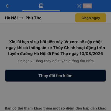
arrow_back
Tải app Vexere ngay!
Tải app Vexere
-30k
Mở app
Mở app
Nhận ưu đãi thành viên độc
-30k/ghế khi đặt vé máy bay qua
quyền
app
Hà Nội
Phú Thọ
Chọn ngày
Xin lỗi bạn vì sự bất tiện này. Vexere sẽ cập nhật
ngay khi có thông tin xe Thủy Chính hoạt động trên
tuyến đường Hà Nội đi Phú Thọ ngày 10/08/2026
Xin bạn vui lòng thay đổi tuyến đường tìm kiếm
Thay đổi tìm kiếm
Bạn có thể tham khảo thêm một số điểm đến hấp dẫn khác