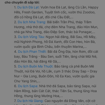
cho chuyến đi sắp tới:
1.
Du lịch Đà Lạt:
Vườn hoa Đà Lạt, làng Cù Lần, Happy
Hills, Fresh Garden, Tuyệt tình cốc, vườn thú Zoodoo,
đồi cỏ hồng Đà Lạt, đồi chè Cầu Đất,...
2.
Du lịch Nha Trang:
Bãi biển Trần Phú, tháp Trầm
Hương, nhà thờ đá, chợ đêm Nha Trang, đảo Hòn Mun,
nhà ga Nha Trang, đảo Điệp Sơn, thác bà Ponagar,...
3.
Du lịch Vũng Tàu:
Ngọn hải đăng, Bãi Sau, Hồ Mây,
mũi Nghinh Phong, hồ Đá Xanh, đồi Con Heo, hòn Bà,
vườn quốc gia Bình Châu, bến thuyền Marina,...
4.
Du lịch Phan Thiết:
Bãi đá Ông Địa, hòn Rơm, đồi cát
bay, Bàu Trắng - Bàu Sen, suối Tiên, làng chài Mũi Né,
đảo Hòn Bà, hải đăng Kê Gà,...
5.
Du lịch Buôn Ma Thuột:
Bảo tàng cà phê Buôn Mê
Thuột, núi Đá Voi, hồ Lắk, cụm 3 thác Dray Sap – Dray
Nur – Gia Long, Buôn Đôn, hồ Ea Kao, vườn quốc gia
Chư Yang Shin,...
6.
Du lịch Sapa:
Nhà thờ đá Sapa, bảo tàng Sapa, núi
Hàm Rồng, bản Cát Cát, thác Tiên Sa, thung lũng Hoa
Hồng, thung lũng Mường Hoa,...
7.
Du lịch Hà Giang:
Cao nguyên đá Đồng Văn, cột cờ