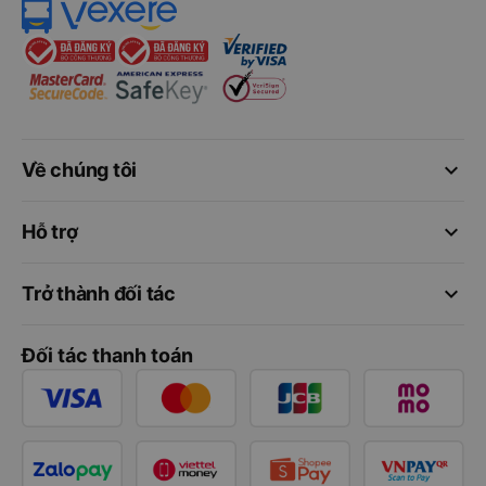
keyboard_arrow_down
Về chúng tôi
keyboard_arrow_down
Hỗ trợ
keyboard_arrow_down
Trở thành đối tác
Đối tác thanh toán