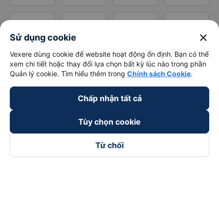
close
Sử dụng cookie
Vexere dùng cookie để website hoạt động ổn định. Bạn có thể
xem chi tiết hoặc thay đổi lựa chọn bất kỳ lúc nào trong phần
Quản lý cookie. Tìm hiểu thêm trong
Chính sách Cookie
.
Chấp nhận tất cả
Tùy chọn cookie
Từ chối
Theo dõi chúng tôi trên
Facebook
Tiktok
Youtube
Công ty TNHH Thương Mại Dịch Vụ Vexere