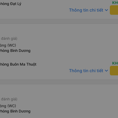
KH
phòng Đạt Lý
keyboard_arrow_down
Thông tin chi tiết
 đánh giá)
hòng (WC)
Phòng Bình Dương
KH
Phòng Buôn Ma Thuột
keyboard_arrow_down
Thông tin chi tiết
 đánh giá)
hòng (WC)
Phòng Bình Dương