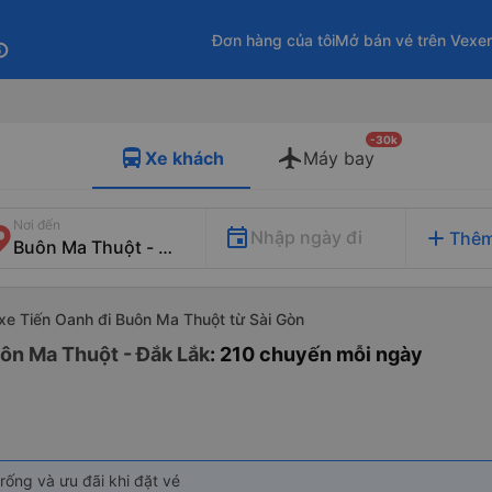
Đơn hàng của tôi
Mở bán vé trên Vexe
fo
-30k
Xe khách
Máy bay
Nơi đến
add
Nhập ngày đi
Thêm
xe Tiến Oanh đi Buôn Ma Thuột từ Sài Gòn
uôn Ma Thuột - Đắk Lắk
: 210 chuyến mỗi ngày
rống và ưu đãi khi đặt vé