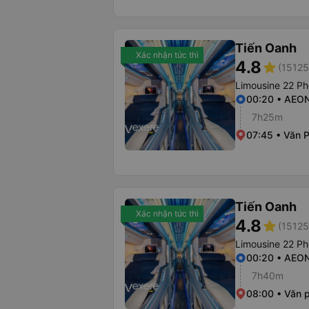
Tiến Oanh
Xác nhận tức thì
4.8
star
(15125
Limousine 22 P
00:20 • AEON
7h25m
07:45 • Văn 
Tiến Oanh
Xác nhận tức thì
4.8
star
(15125
Limousine 22 P
00:20 • AEON
7h40m
08:00 • Văn 