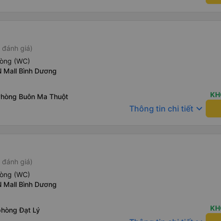
 đánh giá)
hòng (WC)
 Mall Bình Dương
KH
Phòng Buôn Ma Thuột
keyboard_arrow_down
Thông tin chi tiết
 đánh giá)
hòng (WC)
 Mall Bình Dương
KH
phòng Đạt Lý