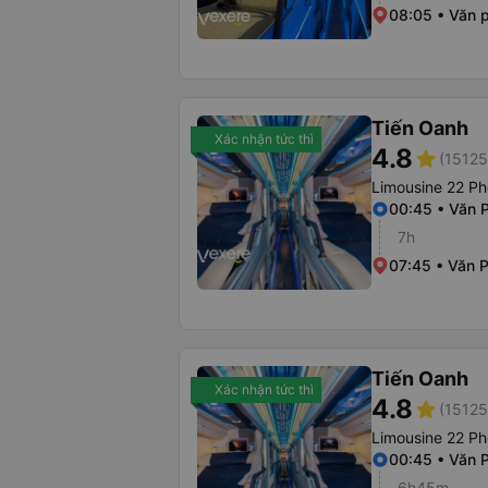
08:05 • Văn 
Tiến Oanh
Xác nhận tức thì
4.8
star
(15125
Limousine 22 P
00:45 • Văn 
7h
07:45 • Văn 
Tiến Oanh
Xác nhận tức thì
4.8
star
(15125
Limousine 22 P
00:45 • Văn 
6h45m