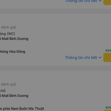
keyboard_arrow_down
Thông tin chi tiết
 đánh giá)
hòng (WC)
 Mall Bình Dương
KH
Phòng Hòa Đông
keyboard_arrow_down
Thông tin chi tiết
 đánh giá)
chỗ
 Mall Bình Dương
KH
xe phía Nam Buôn Ma Thuột