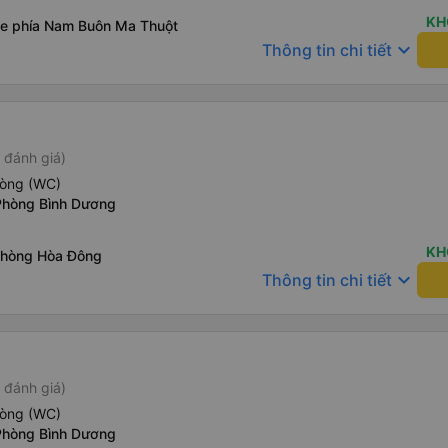
KH
xe phía Nam Buôn Ma Thuột
keyboard_arrow_down
Thông tin chi tiết
 đánh giá)
hòng (WC)
Phòng Bình Dương
KH
Phòng Hòa Đông
keyboard_arrow_down
Thông tin chi tiết
 đánh giá)
hòng (WC)
Phòng Bình Dương