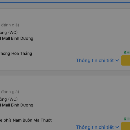
 đánh giá)
hòng (WC)
 Mall Bình Dương
KH
Phòng Hòa Thắng
keyboard_arrow_down
Thông tin chi tiết
 đánh giá)
hòng (WC)
 Mall Bình Dương
KH
xe phía Nam Buôn Ma Thuột
keyboard_arrow_down
Thông tin chi tiết