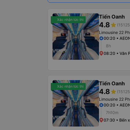
Tiến Oanh
Xác nhận tức thì
4.8
star
(15125
Limousine 22 P
00:20 • AEON
8h
08:20 • Văn 
Tiến Oanh
Xác nhận tức thì
4.8
star
(15125
Limousine 22 P
00:20 • AEON
7h10m
07:30 • Bến 