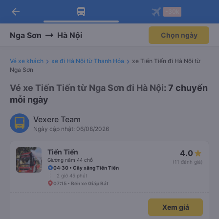
arrow_back
Tải app Vexere ngay!
Tải app Vexere
-30k
Mở app
Mở app
Nhận ưu đãi thành viên độc
-30k/ghế khi đặt vé máy bay qua
quyền
app
Nga Sơn
Hà Nội
Chọn ngày
Vé xe khách
xe đi Hà Nội từ Thanh Hóa
xe Tiến Tiến đi Hà Nội từ
Nga Sơn
Vé xe Tiến Tiến từ Nga Sơn đi Hà Nội
: 7 chuyến
mỗi ngày
Vexere Team
Ngày cập nhật: 06/08/2026
Tiến Tiến
4.0
Giường nằm 44 chỗ
(11 đánh giá)
04:30 • Cây xăng Tiến Tiến
2 giờ 45 phút
07:15 • Bến xe Giáp Bát
Xem giá