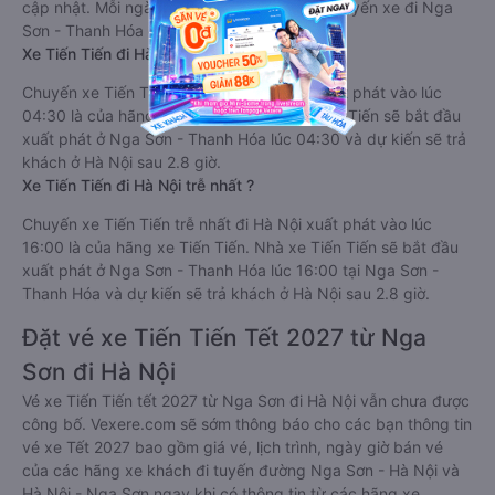
cập nhật. Mỗi ngày nhà xe Tiến Tiến có 7 chuyến xe đi Nga
Sơn - Thanh Hóa đi Hà Nội.
Xe Tiến Tiến đi Hà Nội sớm nhất ?
Chuyến xe Tiến Tiến sớm nhất đi Hà Nội xuất phát vào lúc
04:30 là của hãng xe Tiến Tiến. Nhà xe Tiến Tiến sẽ bắt đầu
xuất phát ở Nga Sơn - Thanh Hóa lúc 04:30 và dự kiến sẽ trả
khách ở Hà Nội sau 2.8 giờ.
Xe Tiến Tiến đi Hà Nội trễ nhất ?
Chuyến xe Tiến Tiến trễ nhất đi Hà Nội xuất phát vào lúc
16:00 là của hãng xe Tiến Tiến. Nhà xe Tiến Tiến sẽ bắt đầu
xuất phát ở Nga Sơn - Thanh Hóa lúc 16:00 tại Nga Sơn -
Thanh Hóa và dự kiến sẽ trả khách ở Hà Nội sau 2.8 giờ.
Đặt vé xe Tiến Tiến Tết 2027 từ Nga
Sơn đi Hà Nội
Vé xe Tiến Tiến tết 2027 từ Nga Sơn đi Hà Nội vẫn chưa được
công bố. Vexere.com sẽ sớm thông báo cho các bạn thông tin
vé xe Tết 2027 bao gồm giá vé, lịch trình, ngày giờ bán vé
của các hãng xe khách đi tuyến đường Nga Sơn - Hà Nội và
Hà Nội - Nga Sơn ngay khi có thông tin từ các hãng xe.