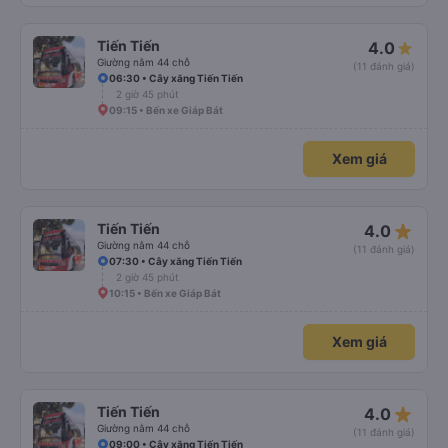
Tiến Tiến
4.0
Giường nằm 44 chỗ
(11 đánh giá)
06:30 • Cây xăng Tiến Tiến
2 giờ 45 phút
09:15 • Bến xe Giáp Bát
Xem giá
star_rate
Tiến Tiến
4.0
Giường nằm 44 chỗ
(11 đánh giá)
07:30 • Cây xăng Tiến Tiến
2 giờ 45 phút
10:15 • Bến xe Giáp Bát
Xem giá
star_rate
Tiến Tiến
4.0
Giường nằm 44 chỗ
(11 đánh giá)
09:00 • Cây xăng Tiến Tiến