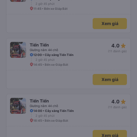
2 giờ 45 phút
11:45 • Bến xe Giáp Bát
Xem giá
star_rate
Tiến Tiến
4.0
Giường nằm 44 chỗ
(11 đánh giá)
12:00 • Cây xăng Tiến Tiến
2 giờ 45 phút
14:45 • Bến xe Giáp Bát
Xem giá
star_rate
Tiến Tiến
4.0
Giường nằm 44 chỗ
(11 đánh giá)
14:00 • Cây xăng Tiến Tiến
2 giờ 45 phút
16:45 • Bến xe Giáp Bát
Xem giá