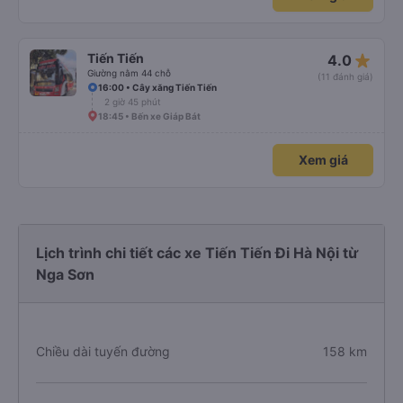
star_rate
Tiến Tiến
4.0
Giường nằm 44 chỗ
(11 đánh giá)
16:00 • Cây xăng Tiến Tiến
2 giờ 45 phút
18:45 • Bến xe Giáp Bát
Xem giá
Lịch trình chi tiết các xe Tiến Tiến Đi Hà Nội từ
Nga Sơn
Chiều dài tuyến đường
158 km