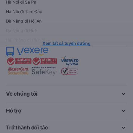
Hà Nội đi Sa Pa
Hà Nội đi Tam Đảo
Đà Nẵng đi Hội An
Đà Nẵng đi Huế
Hải Phòng đi Hà Nội
Xem tất cả tuyến đường
keyboard_arrow_down
Về chúng tôi
keyboard_arrow_down
Hỗ trợ
keyboard_arrow_down
Trở thành đối tác