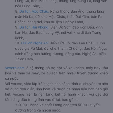
Lũng Cú, đèo Mã Pí Lèng, thung lũng Sủng Là, làng văn
hóa Lũng Cẩm,...
8.
Du lịch Mộc Châu:
Rừng thông Bản Áng, thung lũng
mận Nà Ka, đồi chè Mộc Châu, thác Dải Yếm, bản Pa
Phách, hang dơi, khu du lịch Happy Land,...
9.
Du lịch Hải Phòng:
Biển Đồ Sơn, đảo Hòn Dấu, vịnh
Lan Hạ, đảo Bạch Long Vỹ, núi Voi, khu di tích Tràng
Kênh,...
10.
Du lịch Nghệ An:
Biển Cửa Lò, đảo Lan Châu, vườn
quốc gia Pù Mát, đồi chè Thanh Chương, đảo Hòn Ngư,
cánh đồng hoa hướng dương, đồng cừu Nghệ An, biển
Thiên Cầm,...
Vexere.com
là hệ thống hỗ trợ đặt vé xe khách, máy bay, tàu
hoả và thuê xe máy, xe du lịch trên nhiều tuyến đường khắp
cả nước.
Với Vexere, việc lập kế hoạch cho hành trình di chuyển trở nên
vô cùng đơn giản, linh hoạt và được cá nhân hóa hơn bao giờ
hết. Vexere hiện là nền tảng kết nối hành khách với các đối
tác hàng đầu trong lĩnh vực đi lại, bao gồm:
• 2000+ hãng xe chất lượng cao trên 5000+ tuyến
đường trong và ngoài nước.