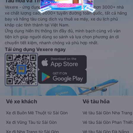
Tàu hoả và Thuê xe
Vexere - ứng dụng đặt vé đa phương tiện với hơn 3000+ nhà
xe chất lượng cao, 5000+ tuyến đường toàn quốc, tất cả hãng
bay và hãng tàu cùng dịch vụ thuê xe máy, xe du lịch phủ
khắp các tỉnh thành tại Việt Nam.
Ứng dụng hiển thị thông tin đầy đủ, minh bạch cùng vô vàn
tiện ích giúp người dùng so sánh và lựa chọn phương án di
chuyển tiết kiệm, nhanh chóng và phù hợp nhất.
Tải ứng dụng Vexere ngay
Vé xe khách
Vé tàu hỏa
Xe đi Buôn Mê Thuột từ Sài Gòn
Vé tàu Sài Gòn Nha Trang
Xe đi Vũng Tàu từ Sài Gòn
Vé tàu Sài Gòn Phan Thiết
Xe đi Nha Trang từ Sài Gòn
Vé tàu Sài Gòn Đà Nẵng