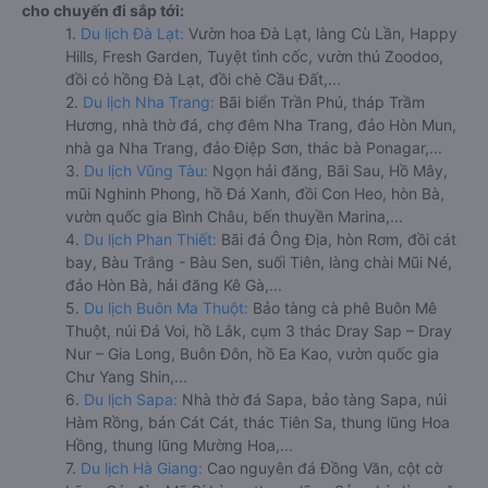
cho chuyến đi sắp tới:
1.
Du lịch Đà Lạt:
Vườn hoa Đà Lạt, làng Cù Lần, Happy
Hills, Fresh Garden, Tuyệt tình cốc, vườn thú Zoodoo,
đồi cỏ hồng Đà Lạt, đồi chè Cầu Đất,...
2.
Du lịch Nha Trang:
Bãi biển Trần Phú, tháp Trầm
Hương, nhà thờ đá, chợ đêm Nha Trang, đảo Hòn Mun,
nhà ga Nha Trang, đảo Điệp Sơn, thác bà Ponagar,...
3.
Du lịch Vũng Tàu:
Ngọn hải đăng, Bãi Sau, Hồ Mây,
mũi Nghinh Phong, hồ Đá Xanh, đồi Con Heo, hòn Bà,
vườn quốc gia Bình Châu, bến thuyền Marina,...
4.
Du lịch Phan Thiết:
Bãi đá Ông Địa, hòn Rơm, đồi cát
bay, Bàu Trắng - Bàu Sen, suối Tiên, làng chài Mũi Né,
đảo Hòn Bà, hải đăng Kê Gà,...
5.
Du lịch Buôn Ma Thuột:
Bảo tàng cà phê Buôn Mê
Thuột, núi Đá Voi, hồ Lắk, cụm 3 thác Dray Sap – Dray
Nur – Gia Long, Buôn Đôn, hồ Ea Kao, vườn quốc gia
Chư Yang Shin,...
6.
Du lịch Sapa:
Nhà thờ đá Sapa, bảo tàng Sapa, núi
Hàm Rồng, bản Cát Cát, thác Tiên Sa, thung lũng Hoa
Hồng, thung lũng Mường Hoa,...
7.
Du lịch Hà Giang:
Cao nguyên đá Đồng Văn, cột cờ