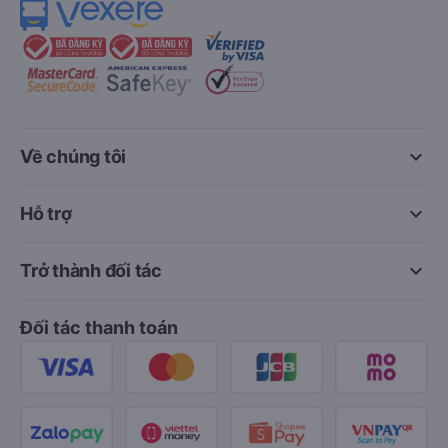
keyboard_arrow_down
Về chúng tôi
keyboard_arrow_down
Hỗ trợ
keyboard_arrow_down
Trở thành đối tác
Đối tác thanh toán