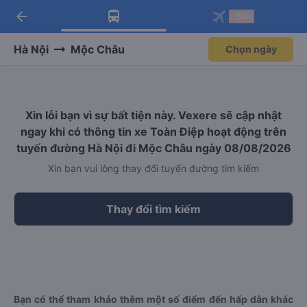
arrow_back
Tải app Vexere ngay!
Tải app Vexere
-30k
Mở app
Mở app
Nhận ưu đãi thành viên độc
-30k/ghế khi đặt vé máy bay qua
quyền
app
Hà Nội
Mộc Châu
Chọn ngày
Xin lỗi bạn vì sự bất tiện này. Vexere sẽ cập nhật
ngay khi có thông tin xe Toàn Điệp hoạt động trên
tuyến đường Hà Nội đi Mộc Châu ngày 08/08/2026
Xin bạn vui lòng thay đổi tuyến đường tìm kiếm
Thay đổi tìm kiếm
Bạn có thể tham khảo thêm một số điểm đến hấp dẫn khác