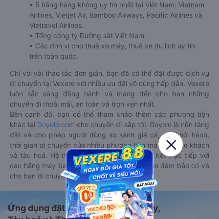
• 5 hãng hàng không uy tín nhất tại Việt Nam: Vietnam
Airlines, Vietjet Air, Bamboo Airways, Pacific Airlines và
Vietravel Airlines.
• Tổng công ty Đường sắt Việt Nam.
• Các đơn vị cho thuê xe máy, thuê xe du lịch uy tín
trên toàn quốc.
Chỉ với vài thao tác đơn giản, bạn đã có thể đặt được dịch vụ
di chuyển tại Vexere với nhiều ưu đãi vô cùng hấp dẫn. Vexere
luôn sẵn sàng đồng hành và mang đến cho bạn những
chuyến đi thoải mái, an toàn và trọn vẹn nhất.
Bên cạnh đó, bạn có thể tham khảo thêm các phương tiện
khác tại
Goyolo.com
cho chuyến đi sắp tới. Goyolo là nền tảng
đặt vé cho phép người dùng so sánh giá cả, giờ khởi hành,
thời gian di chuyển của nhiều phương tiện máy bay, xe khách
và tàu hoả. Hệ thống của Goyolo được liên kết trực tiếp với
các hãng máy bay, xe khách và tàu hoả, luôn đảm bảo có vé
cho bạn di chuyển.
Ứng dụng đặt vé Xe khách, Máy bay,