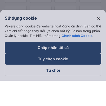
close
Sử dụng cookie
Vexere dùng cookie để website hoạt động ổn định. Bạn có thể
xem chi tiết hoặc thay đổi lựa chọn bất kỳ lúc nào trong phần
Quản lý cookie. Tìm hiểu thêm trong
Chính sách Cookie
.
Chấp nhận tất cả
Tùy chọn cookie
Từ chối
Theo dõi chúng tôi trên
Facebook
Tiktok
Youtube
Công ty TNHH Thương Mại Dịch Vụ Vexere