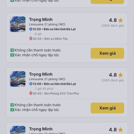
Xác nhận chỗ ngay lập tức
star_rate
Trọng Minh
4.8
Limousine 21 phòng (WC)
(2655 đánh giá)
12:30 • Bến xe liên tỉnh Đà Lạt
8 giờ
20:30 • Bến xe Miền Tây
Không cần thanh toán trước
Xem giá
Xác nhận chỗ ngay lập tức
star_rate
Trọng Minh
4.8
Limousine 21 phòng (WC)
(2655 đánh giá)
13:00 • Bến xe liên tỉnh Đà Lạt
7 giờ 45 phút
20:45 • Văn Phòng 303 Trần Phú
Không cần thanh toán trước
Xem giá
Xác nhận chỗ ngay lập tức
star_rate
Trọng Minh
4.8
Limousine 21 phòng (WC)