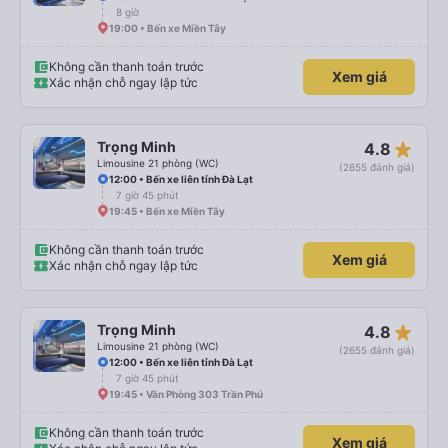
8 giờ
19:00 • Bến xe Miền Tây
Không cần thanh toán trước
Xem giá
Xác nhận chỗ ngay lập tức
star_rate
Trọng Minh
4.8
Limousine 21 phòng (WC)
(2655 đánh giá)
12:00 • Bến xe liên tỉnh Đà Lạt
7 giờ 45 phút
19:45 • Bến xe Miền Tây
Không cần thanh toán trước
Xem giá
Xác nhận chỗ ngay lập tức
star_rate
Trọng Minh
4.8
Limousine 21 phòng (WC)
(2655 đánh giá)
12:00 • Bến xe liên tỉnh Đà Lạt
7 giờ 45 phút
19:45 • Văn Phòng 303 Trần Phú
Không cần thanh toán trước
Xem giá