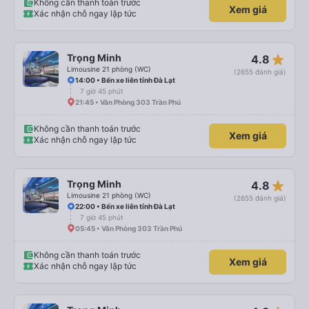
Không cần thanh toán trước
Xem giá
Xác nhận chỗ ngay lập tức
star_rate
Trọng Minh
4.8
Limousine 21 phòng (WC)
(2655 đánh giá)
14:00 • Bến xe liên tỉnh Đà Lạt
7 giờ 45 phút
21:45 • Văn Phòng 303 Trần Phú
Không cần thanh toán trước
Xem giá
Xác nhận chỗ ngay lập tức
star_rate
Trọng Minh
4.8
Limousine 21 phòng (WC)
(2655 đánh giá)
22:00 • Bến xe liên tỉnh Đà Lạt
7 giờ 45 phút
05:45 • Văn Phòng 303 Trần Phú
Không cần thanh toán trước
Xem giá
Xác nhận chỗ ngay lập tức