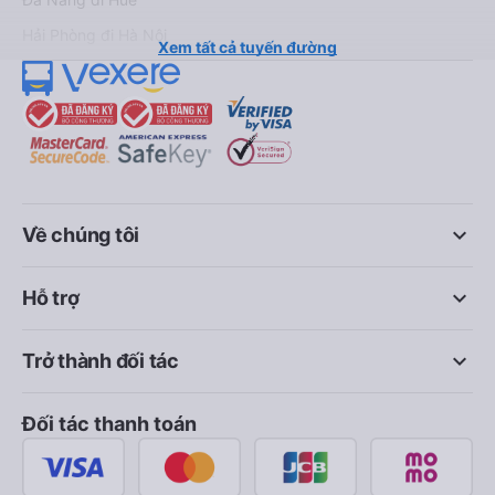
Hải Phòng đi Hà Nội
Xem tất cả tuyến đường
keyboard_arrow_down
Về chúng tôi
keyboard_arrow_down
Hỗ trợ
keyboard_arrow_down
Trở thành đối tác
Đối tác thanh toán