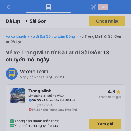
arrow_back
-30k
Đà Lạt
Sài Gòn
Chọn ngày
Vé xe khách
xe đi Sài Gòn từ Lâm Đồng
xe Trọng Minh đi Sài Gòn
từ Đà Lạt
Vé xe Trọng Minh từ Đà Lạt đi Sài Gòn
: 13
chuyến mỗi ngày
Vexere Team
Ngày cập nhật: 07/08/2026
Trọng Minh
4.8
Limousine 21 phòng (WC)
(2655 đánh giá)
09:00 • Bến xe liên tỉnh Đà Lạt
7 giờ 45 phút
16:45 • Văn Phòng 303 Trần Phú
Không cần thanh toán trước
Xem giá
Xác nhận chỗ ngay lập tức