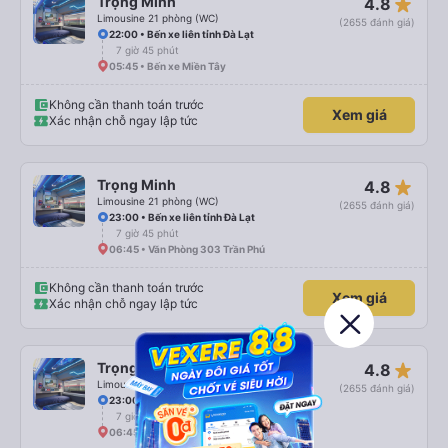
star_rate
Trọng Minh
4.8
Limousine 21 phòng (WC)
(2655 đánh giá)
22:00 • Bến xe liên tỉnh Đà Lạt
7 giờ 45 phút
05:45 • Bến xe Miền Tây
Không cần thanh toán trước
Xem giá
Xác nhận chỗ ngay lập tức
star_rate
Trọng Minh
4.8
Limousine 21 phòng (WC)
(2655 đánh giá)
23:00 • Bến xe liên tỉnh Đà Lạt
7 giờ 45 phút
06:45 • Văn Phòng 303 Trần Phú
Không cần thanh toán trước
Xem giá
Xác nhận chỗ ngay lập tức
star_rate
Trọng Minh
4.8
Limousine 21 phòng (WC)
(2655 đánh giá)
23:00 • Bến xe liên tỉnh Đà Lạt
7 giờ 45 phút
06:45 • Bến xe Miền Tây