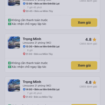
(2655 đánh giá)
13:00 • Bến xe liên tỉnh Đà Lạt
7 giờ 45 phút
20:45 • Bến xe Miền Tây
Không cần thanh toán trước
Xem giá
Xác nhận chỗ ngay lập tức
star_rate
Trọng Minh
4.8
Limousine 21 phòng (WC)
(2655 đánh giá)
13:30 • Bến xe liên tỉnh Đà Lạt
8 giờ
21:30 • Bến xe Miền Tây
Không cần thanh toán trước
Xem giá
Xác nhận chỗ ngay lập tức
star_rate
Trọng Minh
4.8
Limousine 21 phòng (WC)
(2655 đánh giá)
14:00 • Bến xe liên tỉnh Đà Lạt
7 giờ 45 phút
21:45 • Bến xe Miền Tây